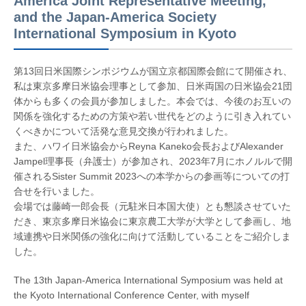
America Joint Representative Meeting,
and the Japan-America Society
International Symposium in Kyoto
第13回日米国際シンポジウムが国立京都国際会館にて開催され、
私は東京多摩日米協会理事として参加、日米両国の日米協会21団
体からも多くの会員が参加しました。本会では、今後のお互いの
関係を強化するための方策や若い世代をどのように引き入れてい
くべきかについて活発な意見交換が行われました。
また、ハワイ日米協会からReyna Kaneko会長およびAlexander
Jampel理事長（弁護士）が参加され、2023年7月にホノルルで開
催されるSister Summit 2023への本学からの参画等についての打
合せを行いました。
会場では藤崎一郎会長（元駐米日本国大使）とも懇談させていた
だき、東京多摩日米協会に東京農工大学が大学として参画し、地
域連携や日米関係の強化に向けて活動していることをご紹介しま
した。
The 13th Japan-America International Symposium was held at
the Kyoto International Conference Center, with myself