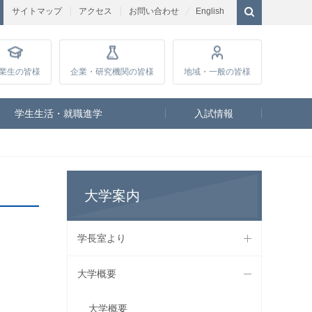
サイトマップ
アクセス
お問い合わせ
English
業生
の皆様
企業・研究
機関の皆様
地域・一般
の皆様
学生生活・就職進学
入試情報
大学案内
学長室より
大学概要
大学概要