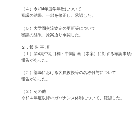
（４）令和4年度学年歴について
審議の結果、一部を修正し、承認した。
（５）大学間交流協定の更新等について
審議の結果、原案通り承認した。
２．報 告 事 項
（１）第4期中期目標・中期計画（素案）に対する確認事項
報告があった。
（２）部局における客員教授等の名称付与について
報告があった。
（３）その他
令和４年度以降のガバナンス体制について、確認した。