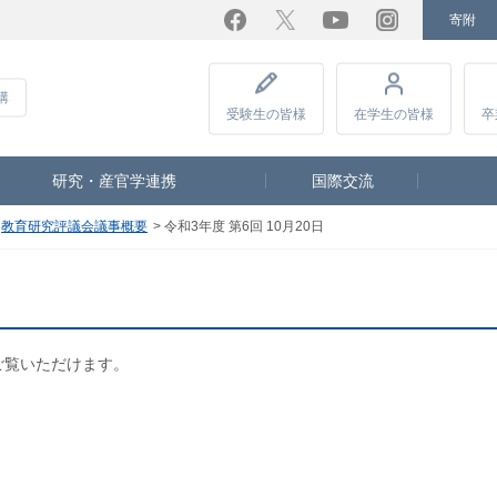
寄附
Facebook
Twitter
YouTube
Instagram
講
受験生
の皆様
在学生
の皆様
卒
研究・産官学連携
国際交流
教育研究評議会議事概要
令和3年度 第6回 10月20日
ご覧いただけます。