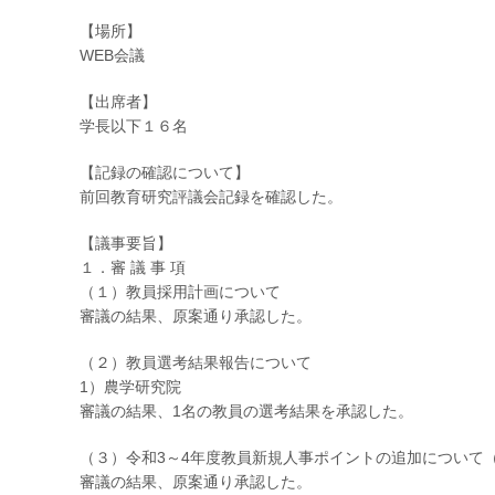
【場所】
WEB会議
【出席者】
学長以下１６名
【記録の確認について】
前回教育研究評議会記録を確認した。
【議事要旨】
１．審 議 事 項
（１）教員採用計画について
審議の結果、原案通り承認した。
（２）教員選考結果報告について
1）農学研究院
審議の結果、1名の教員の選考結果を承認した。
（３）令和3～4年度教員新規人事ポイントの追加について（
審議の結果、原案通り承認した。