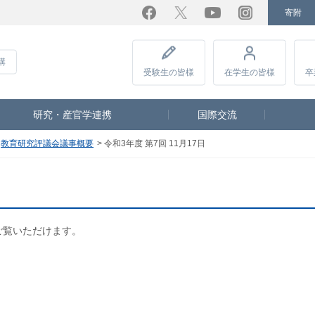
寄附
Facebook
Twitter
YouTube
Instagram
講
受験生
の皆様
在学生
の皆様
卒
研究・産官学連携
国際交流
教育研究評議会議事概要
令和3年度 第7回 11月17日
ご覧いただけます。