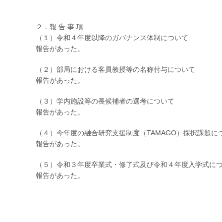
２．報 告 事 項
（１）令和４年度以降のガバナンス体制について
報告があった。
（２）部局における客員教授等の名称付与について
報告があった。
（３）学内施設等の長候補者の選考について
報告があった。
（４）今年度の融合研究支援制度（TAMAGO）採択課題に
報告があった。
（５）令和３年度卒業式・修了式及び令和４年度入学式に
報告があった。