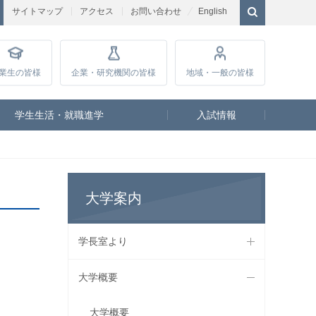
サイトマップ
アクセス
お問い合わせ
English
業生
の皆様
企業・研究
機関の皆様
地域・一般
の皆様
学生生活・就職進学
入試情報
大学案内
学長室より
大学概要
大学概要