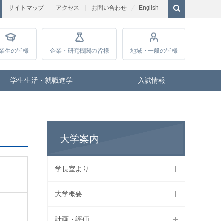
サイトマップ
アクセス
お問い合わせ
English
業生
の皆様
企業・研究
機関の皆様
地域・一般
の皆様
学生生活・就職進学
入試情報
大学案内
学長室より
大学概要
計画・評価