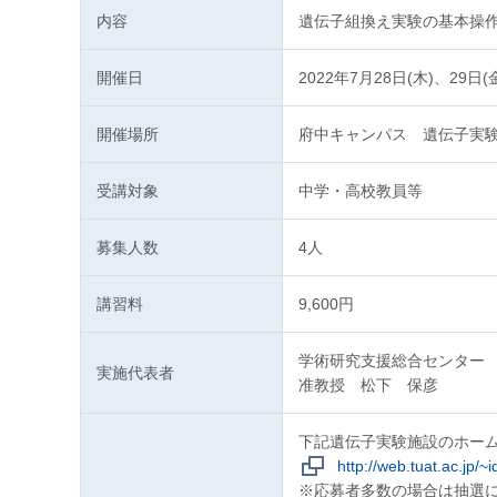
内容
遺伝子組換え実験の基本操
開催日
2022年7月28日(木)、29日(
開催場所
府中キャンパス 遺伝子実験
受講対象
中学・高校教員等
募集人数
4人
講習料
9,600円
学術研究支援総合センター
実施代表者
准教授 松下 保彦
下記遺伝子実験施設のホー
http://web.tuat.ac.jp/~i
※応募者多数の場合は抽選に