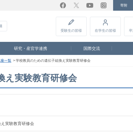
寄附
Facebook
Twitter
YouTube
Instagram
講
受験生
の皆様
在学生
の皆様
卒
研究・産官学連携
国際交流
講座一覧
学校教員のための遺伝子組換え実験教育研修会
換え実験教育研修会
換え実験教育研修会