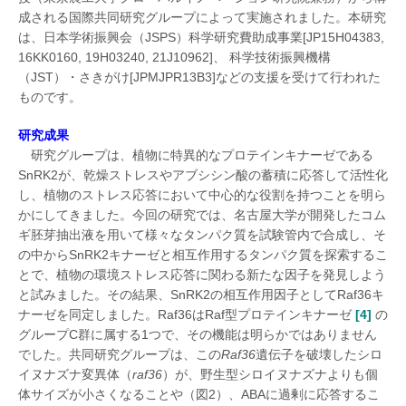
成される国際共同研究グループによって実施されました。本研究
は、日本学術振興会（JSPS）科学研究費助成事業[JP15H04383,
16KK0160, 19H03240, 21J10962]、 科学技術振興機構
（JST）・さきがけ[JPMJPR13B3]などの支援を受けて行われた
ものです。
研究成果
研究グループは、植物に特異的なプロテインキナーゼである
SnRK2が、乾燥ストレスやアブシシン酸の蓄積に応答して活性化
し、植物のストレス応答において中心的な役割を持つことを明ら
かにしてきました。今回の研究では、名古屋大学が開発したコム
ギ胚芽抽出液を用いて様々なタンパク質を試験管内で合成し、そ
の中からSnRK2キナーゼと相互作用するタンパク質を探索するこ
とで、植物の環境ストレス応答に関わる新たな因子を発見しよう
と試みました。その結果、SnRK2の相互作用因子としてRaf36キ
ナーゼを同定しました。Raf36はRaf型プロテインキナーゼ
[4]
の
グループC群に属する1つで、その機能は明らかではありません
でした。共同研究グループは、この
Raf36
遺伝子を破壊したシロ
イヌナズナ変異体（
raf36
）が、野生型シロイヌナズナよりも個
体サイズが小さくなることや（図2）、ABAに過剰に応答するこ