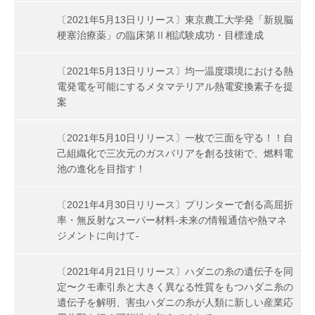
〔2021年5月13日リリース〕東京農工大学発「新規脳
梗塞治療薬」の臨床第Ⅱ相試験成功・目標達成
〔2021年5月13日リリース〕均一温度環境における熱
電発電を可能にするメタマテリアル熱電変換素子を提
案
〔2021年5月10日リリース〕一枚で三面を守る！！自
己組織化で三次元のガスバリアを創る技術で、燃料電
池の進化を目指す！
〔2021年4月30日リリース〕プリンターで創る高屈折
率・無反射なスーパー材料-未来の情報通信や熱マネ
ジメントに向けて-
〔2021年4月21日リリース〕ハダニの糸の遺伝子を同
定〜クモ牽引糸と大きく異なる性質をもつハダニ糸の
遺伝子を解明、害虫ハダニの糸が人類に新しい産業応