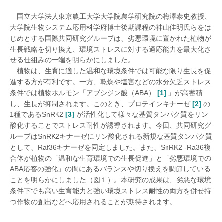
国立大学法人東京農工大学大学院農学研究院の梅澤泰史教授、
大学院生物システム応用科学府博士後期課程の神山佳明氏らをは
じめとする国際共同研究グループは、劣悪環境に置かれた植物が
生長戦略を切り換え、環境ストレスに対する適応能力を最大化さ
せる仕組みの一端を明らかにしました。
植物は、生育に適した温和な環境条件では可能な限り生長を促
進する方が有利です。一方、乾燥や塩害などの水分欠乏ストレス
条件では植物ホルモン「アブシジン酸（ABA）
[1]
」が高蓄積
し、生長が抑制されます。このとき、プロテインキナーゼ
[2]
の
1種であるSnRK2
[3]
が活性化して様々な基質タンパク質をリン
酸化することでストレス耐性が誘導されます。今回、共同研究グ
ループはSnRK2キナーゼにリン酸化される新規な基質タンパク質
として、Raf36キナーゼを同定しました。また、SnRK2 -Ra36複
合体が植物の「温和な生育環境での生長促進」と「劣悪環境での
ABA応答の強化」の間にあるバランスや切り換えを調節している
ことを明らかにしました（図１）。本研究の成果は、劣悪な環境
条件下でも高い生育能力と強い環境ストレス耐性の両方を併せ持
つ作物の創出などへ応用されることが期待されます。