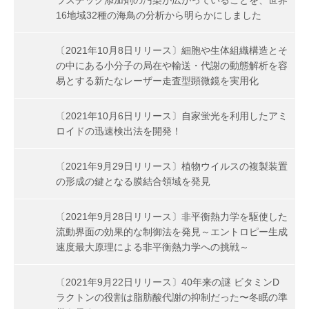
16地域32種の海鳥の分析から明らかにしました
〔2021年10月8日リリース〕細胞や生体組織構造とそ
の中にある小分子の局在や輸送・代謝の動態解析を容
易とする新たなレーザー走査型顕微鏡を実用化
〔2021年10月6日リリース〕自家蛍光を利用したアミ
ロイドの迅速検出法を開発！
〔2021年9月29日リリース〕植物ウイルスの複製装置
の形成の鍵となる膜結合領域を発見
〔2021年9月28日リリース〕非平衡熱力学を駆使した
流動界面の効果的な制御法を発見～エントロピー生成
速度最大原理による非平衡熱力学への挑戦～
〔2021年9月22日リリース〕40年来の謎 ビタミンD
ラクトンの役割は脂肪酸代謝の抑制だった〜冬眠の準