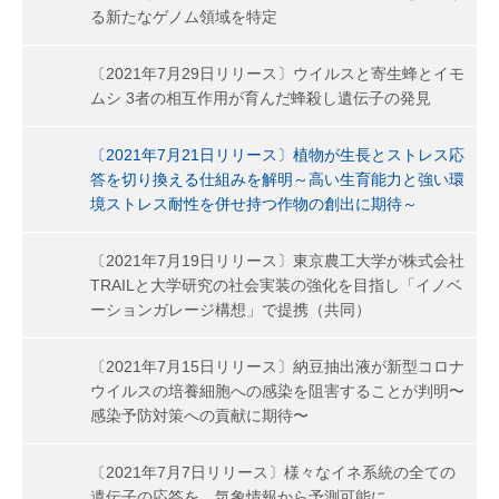
る新たなゲノム領域を特定
〔2021年7月29日リリース〕ウイルスと寄生蜂とイモ
ムシ 3者の相互作用が育んだ蜂殺し遺伝子の発見
〔2021年7月21日リリース〕植物が生長とストレス応
答を切り換える仕組みを解明～高い生育能力と強い環
境ストレス耐性を併せ持つ作物の創出に期待～
〔2021年7月19日リリース〕東京農工大学が株式会社
TRAILと大学研究の社会実装の強化を目指し「イノベ
ーションガレージ構想」で提携（共同）
〔2021年7月15日リリース〕納豆抽出液が新型コロナ
ウイルスの培養細胞への感染を阻害することが判明〜
感染予防対策への貢献に期待〜
〔2021年7月7日リリース〕様々なイネ系統の全ての
遺伝子の応答を、気象情報から予測可能に