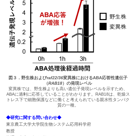
図３．野生株および
raf22/36
変異株におけるABA応答性遺伝子
（
RAB18
）の発現レベル
変異株では、野生株よりも高い遺伝子発現レベルを示すため、
ABAに過剰に応答していることがわかります。RAB18は、乾燥ス
トレス下で細胞保護などに働くと考えられている親水性タンパク
質の一種。
◆研究に関する問い合わせ◆
東京農工大学大学院生物システム応用科学府
教授