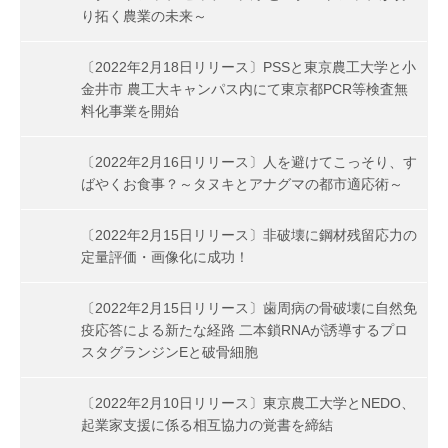
り拓く農業の未来～
〔2022年2月18日リリース〕PSSと東京農工大学と小
金井市 農工大キャンパス内にて東京都PCR等検査無
料化事業を開始
〔2022年2月16日リリース〕人を避けてこっそり、す
ばやくお食事？～タヌキとアナグマの都市適応術～
〔2022年2月15日リリース〕非破壊に鋼材残留応力の
定量評価・画像化に成功！
〔2022年2月15日リリース〕歯周病の骨破壊に自然免
疫応答による新たな経路 二本鎖RNAが誘導するプロ
スタグランジンEと破骨細胞
〔2022年2月10日リリース〕東京農工大学とNEDO、
起業家支援に係る相互協力の覚書を締結