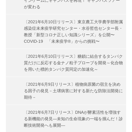
インゲームにキャンパスを再現！ キャンパスツアー
が変わる
〔2021年6月10日リリース〕東京農工大学農学部附属
感染症未来疫学研究センター・水谷哲也センター長・
教授「新型コロナ正しい知識シリーズ」を公開〜
COVID-19 「未来疫学®」からの挑戦〜
〔2021年6月10日リリース〕糖鎖に結合するタンパク
質だけに反応する金ナノ粒子プローブを開発～化合物
を用いた標的タンパク質同定の加速化～
〔2021年6月9日リリース〕植物病原菌の宿主を決め
る因子の発見－土壌病害に対する新たな防除法開発に
期待－
〔2021年6月7日リリース〕DNAが酵素活性を増強す
る新機能の発見―未知の生命現象の一端を掴んだ！診
断技術開発へも展開―