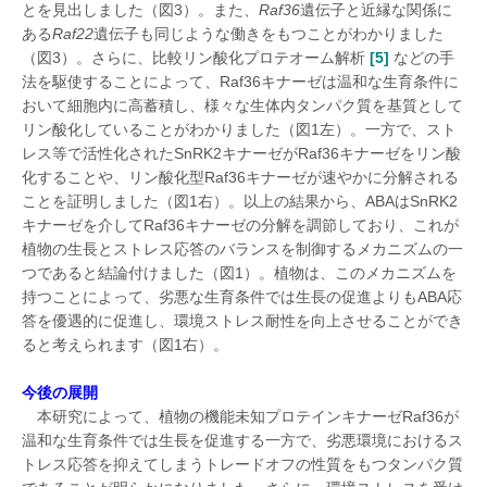
とを見出しました（図3）。また、
Raf36
遺伝子と近縁な関係に
ある
Raf22
遺伝子も同じような働きをもつことがわかりました
（図3）。さらに、比較リン酸化プロテオーム解析
[5]
などの手
法を駆使することによって、Raf36キナーゼは温和な生育条件に
おいて細胞内に高蓄積し、様々な生体内タンパク質を基質として
リン酸化していることがわかりました（図1左）。一方で、スト
レス等で活性化されたSnRK2キナーゼがRaf36キナーゼをリン酸
化することや、リン酸化型Raf36キナーゼが速やかに分解される
ことを証明しました（図1右）。以上の結果から、ABAはSnRK2
キナーゼを介してRaf36キナーゼの分解を調節しており、これが
植物の生長とストレス応答のバランスを制御するメカニズムの一
つであると結論付けました（図1）。植物は、このメカニズムを
持つことによって、劣悪な生育条件では生長の促進よりもABA応
答を優遇的に促進し、環境ストレス耐性を向上させることができ
ると考えられます（図1右）。
今後の展開
本研究によって、植物の機能未知プロテインキナーゼRaf36が
温和な生育条件では生長を促進する一方で、劣悪環境におけるス
トレス応答を抑えてしまうトレードオフの性質をもつタンパク質