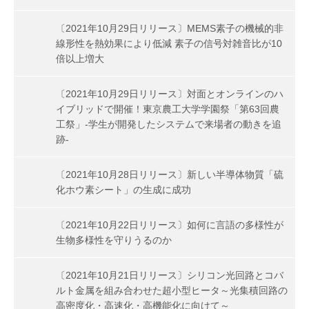
〔2021年10月29日リリース〕MEMS素子の機械的非
線形性を熱効果により低減 素子の信号対雑音比が10
倍以上増大
〔2021年10月29日リリース〕対面とオンラインのハ
イブリッドで開催！東京農工大学学園祭「第63回農
工祭」-学生が開発したシステムで来場者の動きを追
跡-
〔2021年10月28日リリース〕新しい半導体物質「硫
化ホウ素シート」の生成に成功
〔2021年10月22日リリース〕如何に言語の多様性が
生物多様性を守りうるのか
〔2021年10月21日リリース〕シリコン光回路とコバ
ルト金属を組み合わせた超小型ヒータ～光集積回路の
高密度化・高速化・高機能化に向けて～