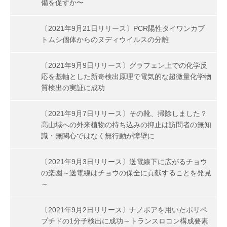
備を促すか〜
〔2021年9月21日リリース〕PCR陽性タイワンカブ
トムシ個体からのヌディウイルスの分離
〔2021年9月9日リリース〕グラフェン上での化学反
応を基軸とした新奇検出原理で電気的な超微量化学物
質検出の実証に成功
〔2021年9月7日リリース〕その靴、掃除しました？
高山域への外来植物の持ち込みの抑止は訪問者の無知
識・無関心ではなく無行動が障壁に
〔2021年9月3日リリース〕送電線下に広がるチョウ
の楽園～送電線はチョウの保全に貢献することを発見
～
〔2021年9月2日リリース〕ナノポアを用いたポリペ
プチドの1分子検出に成功～トランスロコン構成要素