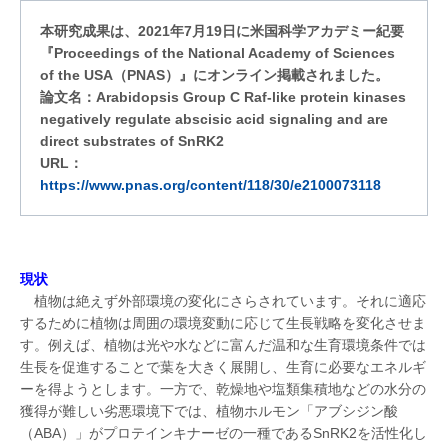
本研究成果は、2021年7月19日に米国科学アカデミー紀要
『Proceedings of the National Academy of Sciences
of the USA（PNAS）』にオンライン掲載されました。
論文名：Arabidopsis Group C Raf-like protein kinases
negatively regulate abscisic acid signaling and are
direct substrates of SnRK2
URL：
https://www.pnas.org/content/118/30/e2100073118
現状
植物は絶えず外部環境の変化にさらされています。それに適応
するために植物は周囲の環境変動に応じて生長戦略を変化させま
す。例えば、植物は光や水などに富んだ温和な生育環境条件では
生長を促進することで葉を大きく展開し、生育に必要なエネルギ
ーを得ようとします。一方で、乾燥地や塩類集積地などの水分の
獲得が難しい劣悪環境下では、植物ホルモン「アブシジン酸
（ABA）」がプロテインキナーゼの一種であるSnRK2を活性化し