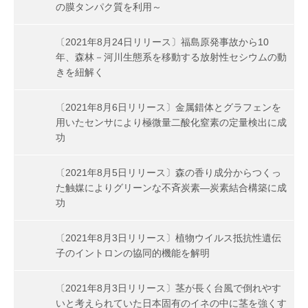
の膜タンパク質を利用～
〔2021年8月24日リリース〕福島原発事故から10
年、森林－河川生態系を移動する放射性セシウムの動
きを紐解く
〔2021年8月6日リリース〕金属錯体とグラフェンを
用いたセンサにより極微量二酸化窒素の定量検出に成
功
〔2021年8月5日リリース〕森の香り成分からつくっ
た触媒によりグリーンな不斉炭素―炭素結合構築に成
功
〔2021年8月3日リリース〕植物ウイルス抵抗性遺伝
子のイントロンの協同的機能を解明
〔2021年8月3日リリース〕茎が長く台風で倒れやす
いと考えられていた日本固有のイネの中に茎を強くす