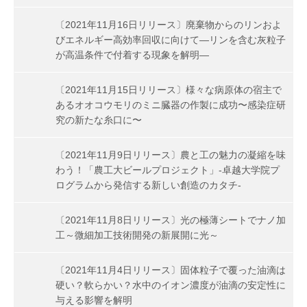
〔2021年11月16日リリース〕廃棄物からのリンおよ
びエネルギー高効率回収に向けて―リンを含む灰粒子
が高温条件で付着する現象を解明―
〔2021年11月15日リリース〕様々な病原体の宿主で
あるオオコウモリのミニ臓器の作製に成功〜感染症研
究の新たな糸口に〜
〔2021年11月9日リリース〕農と工の魅力の凝縮を味
わう！「農工大ビールプロジェクト」-卓越大学院プ
ログラムから発信する新しい創造のカタチ-
〔2021年11月8日リリース〕光の極薄シートでナノ加
工～微細加工技術開発の新展開に光～
〔2021年11月4日リリース〕固体粒子で覆った油滴は
硬い？軟らかい？水中のイオン濃度が油滴の安定性に
与える影響を解明