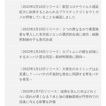
〔2022年2月10日リリース〕新型コロナウイルス感染
拡大に由来するとみられるプラスチックゴミをウミガ
メが摂食していることを確認しました
〔2022年2月10日リリース〕２つの異なるホウ素置換
基を導入した非共役ジエンの選択的合成に成功：細胞
死制御分子も形式合成
〔2022年1月24日リリース〕カブトムシの翅を頑強に
するタンパク質を同定―新材料開発に期待―
〔2022年1月12日リリース〕大発生のタイミングはお
見通し？～ハバチの不規則な発生に同調する寄生バチ
を発見～
〔2022年1月7日リリース〕油滴を含んだ水はどれく
らい流れが遅くなる？水と油の接触面積が円管内での
流速に与える影響を評価