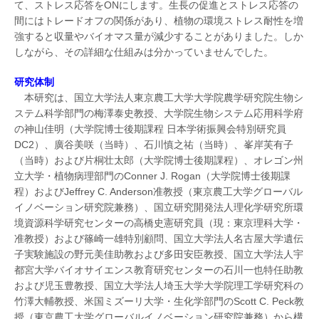
て、ストレス応答をONにします。生長の促進とストレス応答の
間にはトレードオフの関係があり、植物の環境ストレス耐性を増
強すると収量やバイオマス量が減少することがありました。しか
しながら、その詳細な仕組みは分かっていませんでした。
研究体制
本研究は、国立大学法人東京農工大学大学院農学研究院生物シ
ステム科学部門の梅澤泰史教授、大学院生物システム応用科学府
の神山佳明（大学院博士後期課程 日本学術振興会特別研究員
DC2）、廣谷美咲（当時）、石川慎之祐（当時）、峯岸芙有子
（当時）および片桐壮太郎（大学院博士後期課程）、オレゴン州
立大学・植物病理部門のConner J. Rogan（大学院博士後期課
程）およびJeffrey C. Anderson准教授（東京農工大学グローバル
イノベーション研究院兼務）、国立研究開発法人理化学研究所環
境資源科学研究センターの高橋史憲研究員（現：東京理科大学・
准教授）および篠崎一雄特別顧問、国立大学法人名古屋大学遺伝
子実験施設の野元美佳助教および多田安臣教授、国立大学法人宇
都宮大学バイオサイエンス教育研究センターの石川一也特任助教
および児玉豊教授、国立大学法人埼玉大学大学院理工学研究科の
竹澤大輔教授、米国ミズーリ大学・生化学部門のScott C. Peck教
授（東京農工大学グローバルイノベーション研究院兼務）から構