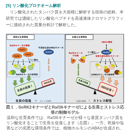
[5] リン酸化プロテオーム解析
リン酸化されたタンパク質を大規模に解析する技術の総称。本
研究では濃縮したリン酸化ペプチドを高速液体クロマトグラフィ
ーに接続された質量分析計で解析した。
図１．SnRK2キナーゼとRaf36キナーゼによる生長とストレス応
答の制御モデル
温和な生育条件では、Raf36キナーゼが様々な基質タンパク質を
リン酸化することで生長を促進します（左図）。一方、乾燥や塩
害などの劣悪な環境条件では、植物ホルモンのABAが合成され、