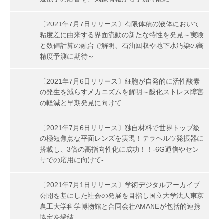
〔2021年7月7日リリース〕有限体積の液体において
粘度差に由来する界面流動の新たな特性を発見～実験
と数値計算の融合で解明、石油回収や地下水汚染の高
精度予測に期待～
〔2021年7月6日リリース〕細胞が自発的に活性酸素
の発生を減らすメカニズムを解明～酸化ストレス障害
の軽減と早期発見に向けて
〔2021年7月6日リリース〕独自材料で世界トップ級
の極短焦点な平面レンズを実現！テラヘルツ発振器に
搭載し、3倍の高指向性化に成功！！-6G通信やセン
サでの応用に向けて-
〔2021年7月1日リリース〕学術デジタルアーカイブ
公開を基にした社会の発展を目指し国立大学法人東京
農工大学科学博物館と合同会社AMANEが包括的連携
協定を締結