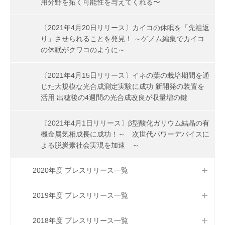
用分野を拓く可能性を与えてくれる〜
〔2021年4月20日リリース〕カイコの休眠を「先祖返
り」させられることを発見！ ～ゲノム編集でカイコ
の休眠がクワコのように～
〔2021年4月15日リリース〕イネの葉の栽培期間を通
じた大規模な光合成測定実験に成功 新開発の装置を
活用 出穂後の4週間の光合成改良が収量増の鍵
〔2021年4月1日リリース〕β型酸化ガリウム結晶の有
機金属気相成長に成功！～ 次世代パワーデバイスに
よる脱炭素社会実現を加速 ～
2020年度 プレスリリース一覧
2019年度 プレスリリース一覧
2018年度 プレスリリース一覧