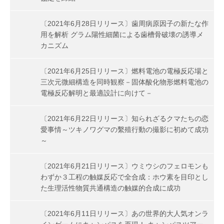
〔2021年6月28日リリース〕歯周病原因子の新たな作
用を解析 グラム陽性細菌による歯槽骨破壊の誘導メ
カニズム
〔2021年6月25日リリース〕燃料電池の電極反応場と
三次元微細構造を同時観察－固体酸化物形燃料電池の
電極反応解明と最適設計に向けて－
〔2021年6月22日リリース〕知られざるクマたちの恋
愛事情～ツキノワグマの繫殖行動の撮影に初めて成功
～
〔2021年6月21日リリース〕ウミウシのフェロモンも
わずか３工程の触媒反応で全合成：ホウ素を目印とし
た生理活性物質共通構造の触媒的合成に成功
〔2021年6月11日リリース〕あの世界的大人気オンラ