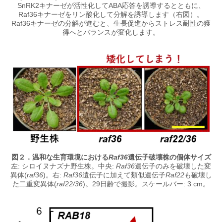
SnRK2キナーゼが活性化してABA応答を誘導するとともに、
Raf36キナーゼをリン酸化して分解を誘導します（右図）。
Raf36キナーゼの分解が進むと、生長促進からストレス耐性の獲
得へとバランスが変化します。
図２．温和な生育環境における
Raf36
遺伝子破壊株の個体サイズ
左: シロイヌナズナ野生株。中央:
Raf36
遺伝子のみを破壊した変
異体(
raf36
)。右:
Raf36
遺伝子に加えて類似遺伝子
Raf22
も破壊し
た二重変異体(
raf22/36
)。29日齢で撮影。スケールバー: 3 cm。