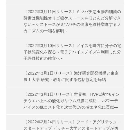
〔2022年3月11日リリース〕ミツバチ悪玉腸内細菌の
酵素は機能性オリゴ糖ケストースをほとんど分解でき
ない～ケストースがミツバチの健康を維持増進するメ
カニズムの一端を解明～
〔2022年3月10日リリース〕ノイズを味方に分子の電
子状態変化を探る～電子デバイスノイズを利用した分
子評価技術の確立へ～
〔2022年3月1日リリース〕海洋研究開発機構と東京
農工大学 研究・教育に関する包括協定を締結
〔2022年3月1日リリース〕世界初、HVPE法で6イン
チウエハ上への酸化ガリウム成膜に成功 ―パワーデ
バイスの低コスト化と次世代EVの省エネ化に貢献―
〔2022年2月24日リリース〕フード・アグリテック・
スタートアップ ピッチ～大学とスタートアップが切