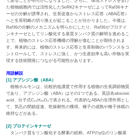
であることが明らかになりました。さらに、環境ストレスを受け
た植物細胞内では活性化したSnRK2キナーゼによってRaf36キナ
ーゼの分解が誘導され、生長促進からストレス応答（ABA応答）
へと生長戦略の切り換えが起こることが分かりました。今後は、
Raf36の分解のメカニズムを明らかにしたり、Raf36がプロテイ
ンキナーゼとしてリン酸化する基質タンパク質の解明を進めるこ
とで、植物のストレス応答機構の理解が進むことが期待されま
す。将来的には、植物のストレス応答と生長制御のバランスをコ
ントロールして、ストレスに強く、かつ生産効率も高い作物を実
現する技術開発につながる可能性があります。
用語解説
[1] アブシジン酸（ABA）
植物ホルモンは、比較的低濃度で作用する植物の生長調節物質
であり、アブシジン酸（ABA）はその1つである。英語名abscisic
acid、分子式C₁₅H₂₀O₄で表される。代表的なABAの生理作用とし
て、気孔の閉鎖促進、乾燥耐性の獲得、種子の成熟や種子休眠の
維持などがある。
[2] プロテインキナーゼ
タンパク質をリン酸化する酵素の総称。ATPのγ位のリン酸基