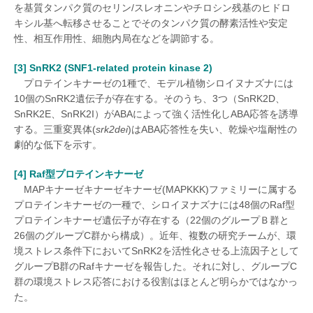
を基質タンパク質のセリン/スレオニンやチロシン残基のヒドロ
キシル基へ転移させることでそのタンパク質の酵素活性や安定
性、相互作用性、細胞内局在などを調節する。
[3] SnRK2 (SNF1-related protein kinase 2)
プロテインキナーゼの1種で、モデル植物シロイヌナズナには
10個のSnRK2遺伝子が存在する。そのうち、3つ（SnRK2D、
SnRK2E、SnRK2I）がABAによって強く活性化しABA応答を誘導
する。三重変異体(
srk2dei
)はABA応答性を失い、乾燥や塩耐性の
劇的な低下を示す。
[4] Raf型プロテインキナーゼ
MAPキナーゼキナーゼキナーゼ(MAPKKK)ファミリーに属する
プロテインキナーゼの一種で、シロイヌナズナには48個のRaf型
プロテインキナーゼ遺伝子が存在する（22個のグループＢ群と
26個のグループC群から構成）。近年、複数の研究チームが、環
境ストレス条件下においてSnRK2を活性化させる上流因子として
グループB群のRafキナーゼを報告した。それに対し、グループC
群の環境ストレス応答における役割はほとんど明らかではなかっ
た。