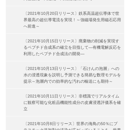
〔2021年10月20日リリース〕鉄系高温超伝導体で世
界最高の超伝導電流を実現！～強磁場発生用磁石応用
へ前進～
〔2021年10月15日リリース〕廃棄物の削減を実現す
るペプチド合成系の確立を目指して―有機電解反応を
利用したペプチド合成法の開発―
〔2021年10月13日リリース〕「石けんの泡層」への
水の浸透現象を説明し予測できる簡易な数理モデルを
提示～泡層内での効率的な汚れの輸送にも期待～
〔2021年10月11日リリース〕非標識でリアルタイム
に観察可能な化粧品機能性成分の皮膚浸透評価系を確
立
〔2021年10月8日リリース〕世界の海鳥の50％にプ
ラスチック添加剤の汚染が広がっていることを、世界