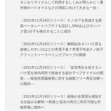
モンをリサイクルして利用するしくみが明らかに！農
作物やバイオマスなどの増収に向けて大きな一歩－
〔2021年11月24日リリース〕ナノポアを形成する新
規ベータシートペプチドを設計しDNAおよびタンパ
ク質1分子を検出することに成功
〔2021年11月24日リリース〕糖鎖結合タンパク質を
架橋しやすいのはどの求電子基？求電子性金ナノ粒子
アフィニティーラベリングプローブの開発
〔2021年11月19日リリース〕「血管再生を促すタン
パク質を体内局所で徐放する超分子ペプチドゲルの開
発」―亜急性期脳梗塞に対する細胞フリー再生治療へ
の期待―
〔2021年11月19日リリース〕植物が水環境を感知す
る仕組みを解明 〜乾燥と冠水の両方に対応可能な作
物育種に期待〜