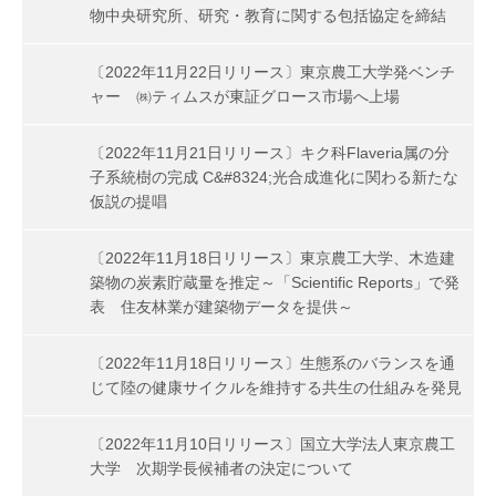
物中央研究所、研究・教育に関する包括協定を締結
〔2022年11月22日リリース〕東京農工大学発ベンチ
ャー ㈱ティムスが東証グロース市場へ上場
〔2022年11月21日リリース〕キク科Flaveria属の分
子系統樹の完成 C&#8324;光合成進化に関わる新たな
仮説の提唱
〔2022年11月18日リリース〕東京農工大学、木造建
築物の炭素貯蔵量を推定～「Scientific Reports」で発
表 住友林業が建築物データを提供～
〔2022年11月18日リリース〕生態系のバランスを通
じて陸の健康サイクルを維持する共生の仕組みを発見
〔2022年11月10日リリース〕国立大学法人東京農工
大学 次期学長候補者の決定について