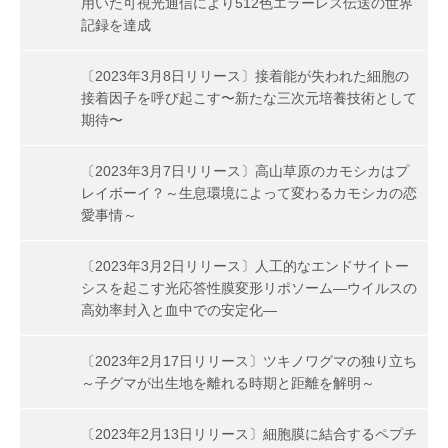
用いた可視光通信により512色エラーレス伝送の世界
記録を達成
〔2023年3月8日リリース〕接着能が失われた細胞の
接着因子を呼び起こす〜新たな三次元培養技術として
期待〜
〔2023年3月7日リリース〕高山草原のカモシカはプ
レイボーイ？～生息環境によって変わるカモシカの恋
愛事情～
〔2023年3月2日リリース〕人工的なエンドサイトー
シスを起こす光応答性膜変形リポソーム―ウイルスの
高効率封入と血中での安定化―
〔2023年2月17日リリース〕ツキノワグマの独り立ち
～子グマが出生地を離れる時期と距離を解明～
〔2023年2月13日リリース〕細胞膜に結合するペプチ