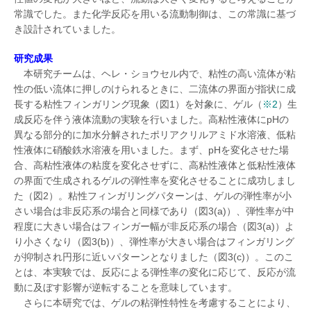
常識でした。また化学反応を用いる流動制御は、この常識に基づ
き設計されていました。
研究成果
本研究チームは、ヘレ・ショウセル内で、粘性の高い流体が粘
性の低い流体に押しのけられるときに、二流体の界面が指状に成
長する粘性フィンガリング現象（図1）を対象に、ゲル（
※2
）生
成反応を伴う液体流動の実験を行いました。高粘性液体にpHの
異なる部分的に加水分解されたポリアクリルアミド水溶液、低粘
性液体に硝酸鉄水溶液を用いました。まず、pHを変化させた場
合、高粘性液体の粘度を変化させずに、高粘性液体と低粘性液体
の界面で生成されるゲルの弾性率を変化させることに成功しまし
た（図2）。粘性フィンガリングパターンは、ゲルの弾性率が小
さい場合は非反応系の場合と同様であり（図3(a)）、弾性率が中
程度に大きい場合はフィンガー幅が非反応系の場合（図3(a)）よ
り小さくなり（図3(b)）、弾性率が大きい場合はフィンガリング
が抑制され円形に近いパターンとなりました（図3(c)）。このこ
とは、本実験では、反応による弾性率の変化に応じて、反応が流
動に及ぼす影響が逆転することを意味しています。
さらに本研究では、ゲルの粘弾性特性を考慮することにより、