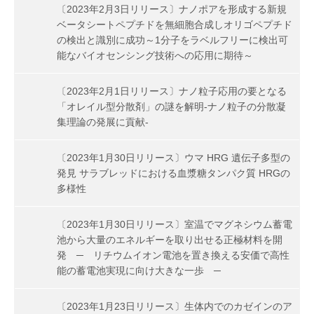
〔2023年2月3日リリース〕ナノポアを形成する新規
ベータシートペプチドを無細胞合成しオリゴペプチド
の検出と識別に成功～1分子をラベルフリーに検出可
能なバイオセンシング技術への応用に期待～
〔2023年2月1日リリース〕ナノ粒子応用の要となる
「オレイル型分散剤」の謎を解明-ナノ粒子の分散凝
集理論の発展に貢献-
〔2023年1月30日リリース〕ウマ HRG 遺伝子多型の
発見 サラブレッドにおける血漿糖タンパク質 HRGの
多様性
〔2023年1月30日リリース〕室温でマグネシウム蓄電
池から大量のエネルギーを取り出せる正極材料を開
発 ─ リチウムイオン電池を置き換える安価で高性
能の蓄電池実現に向け大きな一歩 ─
〔2023年1月23日リリース〕生体内でのカゼインのア