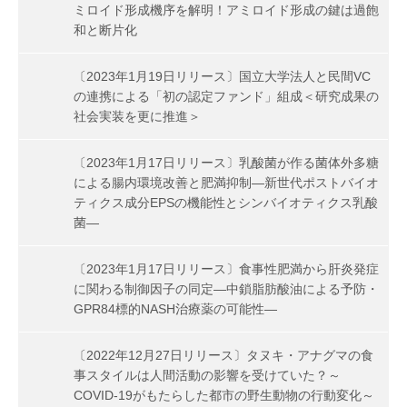
ミロイド形成機序を解明！アミロイド形成の鍵は過飽
和と断片化
〔2023年1月19日リリース〕国立大学法人と民間VC
の連携による「初の認定ファンド」組成＜研究成果の
社会実装を更に推進＞
〔2023年1月17日リリース〕乳酸菌が作る菌体外多糖
による腸内環境改善と肥満抑制―新世代ポストバイオ
ティクス成分EPSの機能性とシンバイオティクス乳酸
菌―
〔2023年1月17日リリース〕食事性肥満から肝炎発症
に関わる制御因子の同定―中鎖脂肪酸油による予防・
GPR84標的NASH治療薬の可能性―
〔2022年12月27日リリース〕タヌキ・アナグマの食
事スタイルは人間活動の影響を受けていた？～
COVID-19がもたらした都市の野生動物の行動変化～