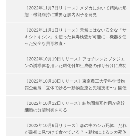
〔2022年11月7日リリース〕メダカにおいて精巣の形
態・機能維持に重要な脳内因子を発見
〔2022年11月1日リリース〕天然にはない安全な「サ
キシトキシン」を使った貝毒検査が可能に～機器を使
った安全な貝毒検査～
〔2022年10月19日リリース〕アセチレンとブタジエ
ンの誘導体を用いた環化付加生成物の作り分けに成功
〔2022年10月18日リリース〕東京農工大学科学博物
館企画展「立体で診る〜動物医療と先端技術〜」開催
〔2022年10月12日リリース〕細胞間相互作用が癌幹
細胞の分裂制御を司る
〔2022年10月6日リリース〕森の中のシカ死体、だれ
が最初に見つけて食べている？～動物によるシカ死体