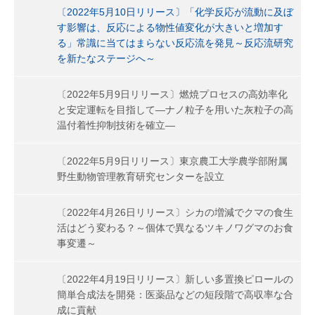
〔2022年5月10日リリース〕「化学反応が流動に及ぼ
す影響は、反応による物性値変化が大きいと増加す
る」常識に当てはまらない反応流を発見～反応流研究
を新たなステージへ～
〔2022年5月9日リリース〕燃焼プロセスの高効率化
と安定運転を目指して―ナノ粒子を用いた灰粒子の高
温付着性抑制技術を確立―
〔2022年5月9日リリース〕東京農工大学農学部附属
野生動物管理教育研究センターを設立
〔2022年4月26日リリース〕シカの増減でクマの食生
活はどう変わる？～個体で異なるツキノワグマのお食
事変遷～
〔2022年4月19日リリース〕新しい多置換ピロールの
簡単合成法を開発：医薬品などの短段階で高収率な合
成に貢献