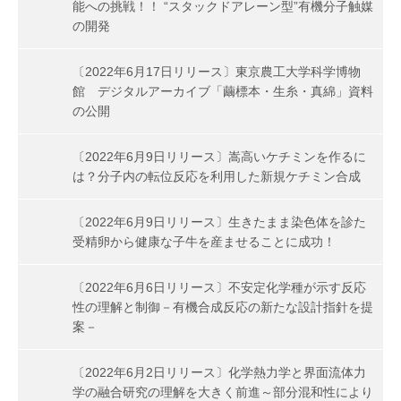
能への挑戦！！ “スタックドアレーン型”有機分子触媒
の開発
〔2022年6月17日リリース〕東京農工大学科学博物
館 デジタルアーカイブ「繭標本・生糸・真綿」資料
の公開
〔2022年6月9日リリース〕嵩高いケチミンを作るに
は？分子内の転位反応を利用した新規ケチミン合成
〔2022年6月9日リリース〕生きたまま染色体を診た
受精卵から健康な子牛を産ませることに成功！
〔2022年6月6日リリース〕不安定化学種が示す反応
性の理解と制御－有機合成反応の新たな設計指針を提
案－
〔2022年6月2日リリース〕化学熱力学と界面流体力
学の融合研究の理解を大きく前進～部分混和性により