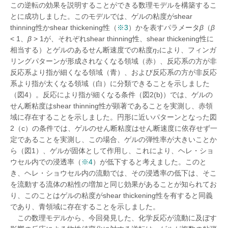
この逆転の効果を説明することができる数理モデルを構築するこ
とに成功しました。このモデルでは、ゲルの粘度がshear
thinning性かshear thickening性（
※3
）かを表すパラメータ
β
（
β
< 1、
β
> 1が、それぞれshear thinning性、shear thickening性に
相当する）とゲルのあるせん断速度での粘度
η
₂により、フィンガ
リングパターンが形成されなくなる領域（赤）、反応系の方が非
反応系より指が細くなる領域（青）、および反応系の方が非反応
系より指が太くなる領域（白）に分類できることを示しました
（図4）。反応により指が細くなる条件（図2(b)）では、ゲルの
せん断粘度はshear thinning性が顕著であることを実測し、赤領
域に存在することを示しました。円形に近いパターンとなった図
2（c）の条件では、ゲルのせん断粘度はせん断速度に依存せず一
定であることを実測し、この場合、ゲルの弾性率が大きいことか
ら（図1）、ゲルが固体として作用し、これにより、ヘレ・ショ
ウセル内での浸透率（
※4
）が低下すると考えました。このと
き、ヘレ・ショウセル内の流動では、その浸透率の低下は、そこ
を流動する流体の粘性の増加と同じ効果があることが知られてお
り、このことはゲルの粘度がshear thickening性を有すると同義
であり、青領域に存在することを示しました。
この数理モデルから、今回発見した、化学反応が流動に及ぼす