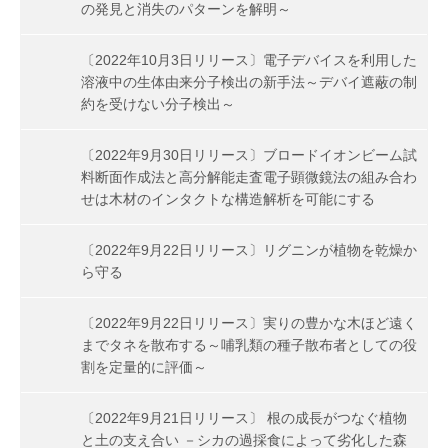
の発見と消失のパターンを解明～
〔2022年10月3日リリース〕電子デバイスを利用した
溶液中の生体由来分子検出の新手法～デバイ遮蔽の制
約を受けない分子検出～
〔2022年9月30日リリース〕ブロードイオンビーム試
料断面作成法と高分解能走査電子顕微鏡法の組み合わ
せは木材のインタクトな構造解析を可能にする
〔2022年9月22日リリース〕リグニンが植物を乾燥か
ら守る
〔2022年9月22日リリース〕実りの豊かな木ほど遠く
までタネを散布する～哺乳類の種子散布者としての役
割を定量的に評価～
〔2022年9月21日リリース〕 根の成長がつなぐ植物
と土の支え合い －シカの過採食によって劣化した森