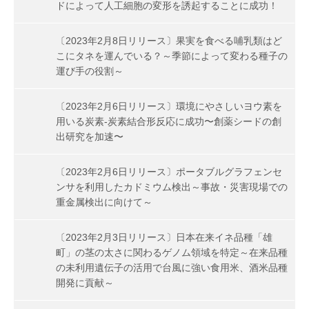
ドによって人工細胞の変形を誘起することに成功！
〔2023年2月8日リリース〕果実を食べる哺乳類はど
こにタネを運んでいる？～季節によって変わる種子の
運び手の役割～
〔2023年2月6日リリース〕環境にやさしいヨウ素を
用いる炭素-炭素結合形反応に成功〜創薬シードの創
出研究を加速〜
〔2023年2月6日リリース〕ポータブルグラフェンセ
ンサを利用したカドミウム検出～事故・災害現場での
重金属検出に向けて～
〔2023年2月3日リリース〕日本在来イネ品種「雄
町」の茎の太さに関わるゲノム領域を特定～在来品種
の未利用遺伝子の活用で台風に強い食用米、酒米品種
開発に貢献～