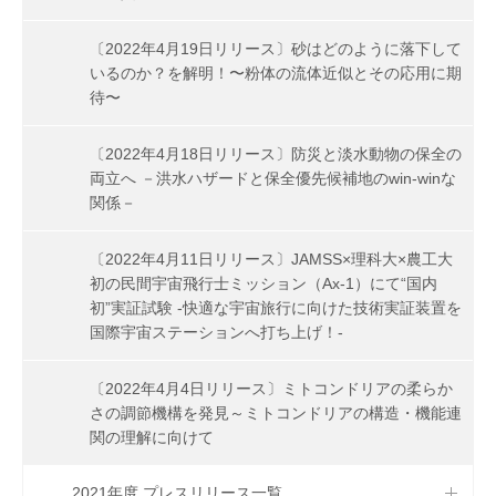
〔2022年4月19日リリース〕砂はどのように落下して
いるのか？を解明！〜粉体の流体近似とその応用に期
待〜
〔2022年4月18日リリース〕防災と淡水動物の保全の
両立へ －洪水ハザードと保全優先候補地のwin-winな
関係－
〔2022年4月11日リリース〕JAMSS×理科大×農工大
初の民間宇宙飛行士ミッション（Ax-1）にて“国内
初”実証試験 -快適な宇宙旅行に向けた技術実証装置を
国際宇宙ステーションへ打ち上げ！-
〔2022年4月4日リリース〕ミトコンドリアの柔らか
さの調節機構を発見～ミトコンドリアの構造・機能連
関の理解に向けて
2021年度 プレスリリース一覧