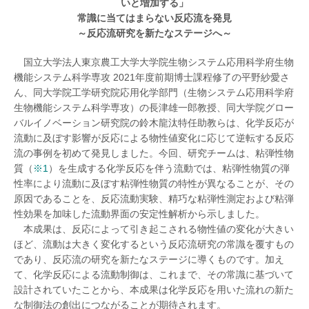
いと増加する」
常識に当てはまらない反応流を発見
～反応流研究を新たなステージへ～
国立大学法人東京農工大学大学院生物システム応用科学府生物
機能システム科学専攻 2021年度前期博士課程修了の平野紗愛さ
ん、同大学院工学研究院応用化学部門（生物システム応用科学府
生物機能システム科学専攻）の長津雄一郎教授、同大学院グロー
バルイノベーション研究院の鈴木龍汰特任助教らは、化学反応が
流動に及ぼす影響が反応による物性値変化に応じて逆転する反応
流の事例を初めて発見しました。今回、研究チームは、粘弾性物
質（
※1
）を生成する化学反応を伴う流動では、粘弾性物質の弾
性率により流動に及ぼす粘弾性物質の特性が異なることが、その
原因であることを、反応流動実験、精巧な粘弾性測定および粘弾
性効果を加味した流動界面の安定性解析から示しました。
本成果は、反応によって引き起こされる物性値の変化が大きい
ほど、流動は大きく変化するという反応流研究の常識を覆すもの
であり、反応流の研究を新たなステージに導くものです。加え
て、化学反応による流動制御は、これまで、その常識に基づいて
設計されていたことから、本成果は化学反応を用いた流れの新た
な制御法の創出につながることが期待されます。