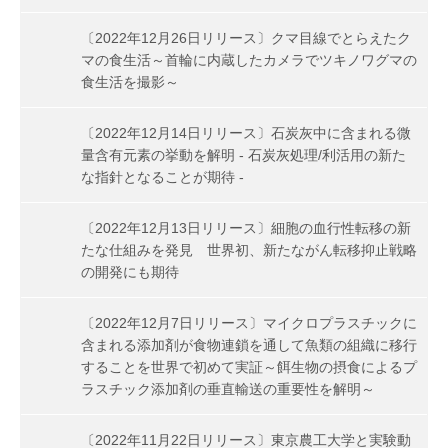
〔2022年12月26日リリース〕クマ目線でとらえたク
マの食生活～首輪に内蔵したカメラでツキノワグマの
食生活を撮影～
〔2022年12月14日リリース〕石炭灰中に含まれる微
量含有元素の挙動を解明 - 石炭灰処理/利活用の新た
な指針となることが期待 -
〔2022年12月13日リリース〕細胞の血行性転移の新
たな仕組みを発見 世界初、新たながん転移抑止戦略
の開発にも期待
〔2022年12月7日リリース〕マイクロプラスチックに
含まれる添加剤が食物連鎖を通して魚類の組織に移行
することを世界で初めて実証～餌生物の摂食によるプ
ラスチック添加剤の垂直輸送の重要性を解明～
〔2022年11月22日リリース〕東京農工大学と実験動