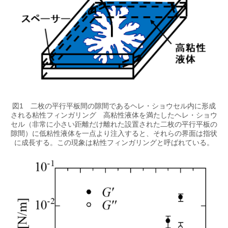
図1 二枚の平行平板間の隙間であるヘレ・ショウセル内に形成
される粘性フィンガリング 高粘性液体を満たしたヘレ・ショウ
セル（非常に小さい距離だけ離れた設置された二枚の平行平板の
隙間）に低粘性液体を一点より注入すると、それらの界面は指状
に成長する。この現象は粘性フィンガリングと呼ばれている。