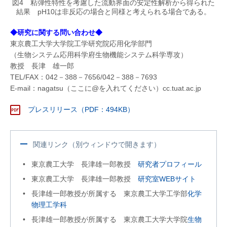
図4 粘弾性特性を考慮した流動界面の安定性解析から得られた
結果 pH10は非反応の場合と同様と考えられる場合である。
◆研究に関する問い合わせ◆
東京農工大学大学院工学研究院応用化学部門
（生物システム応用科学府生物機能システム科学専攻）
教授 長津 雄一郎
TEL/FAX：042－388－7656/042－388－7693
E-mail：nagatsu（ここに@を入れてください）cc.tuat.ac.jp
プレスリリース（PDF：494KB）
関連リンク（別ウィンドウで開きます）
東京農工大学 長津雄一郎教授
研究者プロフィール
東京農工大学 長津雄一郎教授
研究室WEBサイト
長津雄一郎教授が所属する 東京農工大学工学部
化学
物理工学科
長津雄一郎教授が所属する 東京農工大学大学院
生物