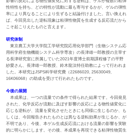
影響の反応による物性値変化に対する逆転は、ゲルが複数の粘弾
性特性を持ち、どの特性が流動に最も寄与するかが、ゲルの弾性
率により異なることにより生ずると結論付けました。言い換えれ
ば、今回見出した逆転現象は粘弾性物質を生成する反応流だから
こそ起こりえたものと言えます。
研究体制
東京農工大学大学院工学研究院応用化学部門（生物システム応
用科学府生物機能システム科学専攻）の長津雄一郎教授の主宰す
る長津研究室に所属していた2021年度博士前期課程修了の平野
紗愛さん、長津雄一郎教授、鈴木龍汰特任助教によって行われま
した。本研究はJSPS科学研究費（22686020, 25630049,
16K06068）の助成を受けて行われたものです。
今後の展開
本成果は、一つの流量での条件で得られた結果です。今回発見
された、化学反応が流動に及ぼす影響の反応による物性値変化に
応じる逆転が、流量を変化させたときにも同様に生じるのか、も
しくは、今回報告されたものとは異なる逆転効果が生じるか、が
不明であり、今後、本ゲル生成反応流における流量の影響を実験
的に明らかにします。その後、本成果を再現できる粘弾性物質生