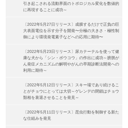
引き起こされる流動界面のトポロジカル変化を数値的
に再現することに成功～
〔2022年5月27日リリース〕成膜するだけで正負の巨
大表面電位を示す分子を開発〜分極の大きさ・極性制
御により環境発電素子などへの応用に期待〜
〔2022年5月23日リリース〕尿カテーテルを使って健
康な犬から「シン・ボウコウ」の作出に成功～膀胱が
ん発症メカニズムの解明やがんの早期診断法開発への
利用に期待～
〔2022年5月12日リリース〕スキー場であり続けるこ
とがチョウにとっては大切～ゲレンデの閉鎖はチョウ
類相を衰退させることを発見～
〔2022年5月11日リリース〕昆虫行動を制御する新た
な仕組みを発見