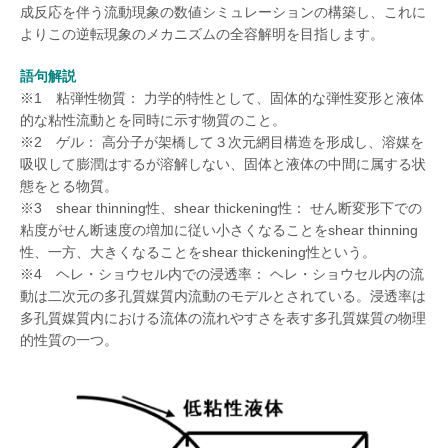
成反応を伴う流動現象の数値シミュレーションの構築し、これに
よりこの逆転現象のメカニズムの全容解明を目指します。
語句解説
※1 粘弾性物質： 力学的特性として、固体的な弾性変形と液体
的な粘性流動とを同時に示す物質のこと。
※2 ゲル： 高分子が架橋して３次元網目構造を形成し、溶媒を
吸収して膨潤はするが溶解しない、固体と液体の中間に属する状
態をとる物質。
※3 shear thinning性、shear thickening性： せん断変形下での
粘度がせん断速度の増加に従い小さくなることをshear thinning
性、一方、大きくなることをshear thickening性という。
※4 ヘレ・ショウセル内での浸透率： ヘレ・ショウセル内の流
動は二次元の多孔質媒質内流動のモデルとされている。浸透率は
多孔質媒質内における流体の流れやすさを表す多孔質媒質の物理
的性質の一つ。