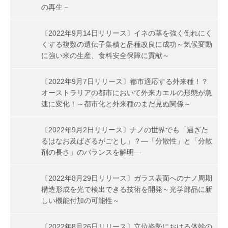
の再生－
〔2022年9月14日リリース〕イネの茎を強く倒れにく
くする複数の遺伝子集積と品種改良に成功～気候変動
に強い米の生産、食料安全保障に貢献～
〔2022年9月7日リリース〕都市適応する外来種！？
オーストラリアの都市において外来カエルの形態が急
速に変化！～都市化と外来種のまだ見ぬ関係～
〔2022年9月2日リリース〕ナノの世界でも「過ぎた
るはなお及ばざるがごとし」？―「分散性」と「分散
剤の長さ」のバランスを解明―
〔2022年8月29日リリース〕ガラス表面へのナノ周期
構造形成を光で検出できる技術を開発～光学部品に新
しい機能付加の可能性～
〔2022年8月26日リリース〕立位姿勢における体幹の