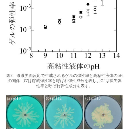
図2 液液界面反応で生成されるゲルの弾性率と高粘性液体のpH
の関係 G’は貯蔵弾性率と呼ばれ弾性成分を表し、G’’は損失弾
性率と呼ばれ弾性成分を表す。