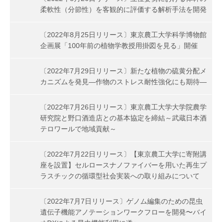
柔軟性（分節性）を客観的に評価する解析手法を開発
〔2022年8月25日リリース〕東京農工大学科学博物館
企画展「100年前の植物学教授用掛図を見る」開催
〔2022年7月29日リリース〕新たな植物の硫黄分配メ
カニズムを発見―作物のストレス耐性強化にも期待―
〔2022年7月26日リリース〕東京農工大学大学院農学
研究院と野口酒造店との基本協定を締結～武蔵日本酒
テロワールで地域貢献～
〔2022年7月22日リリース〕【東京農工大学に寄附講
座を設置】セルロースナノファイバーを用いた再生プ
ラスチックの循環型社会実装への取り組みについて
〔2022年7月7日リリース〕ゲノム編集のための昆虫
遺伝子機能アノテーションワークフローを開発〜バイ