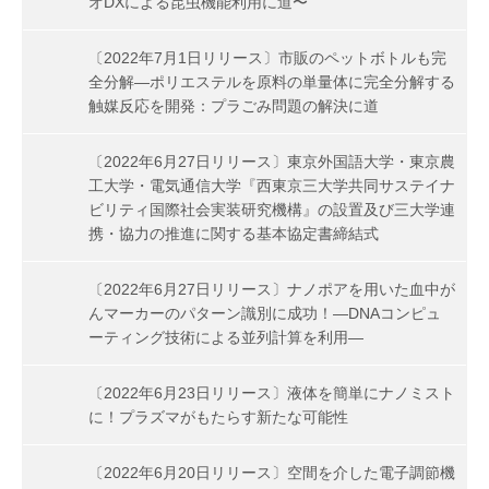
オDXによる昆虫機能利用に道〜
〔2022年7月1日リリース〕市販のペットボトルも完
全分解―ポリエステルを原料の単量体に完全分解する
触媒反応を開発：プラごみ問題の解決に道
〔2022年6月27日リリース〕東京外国語大学・東京農
工大学・電気通信大学『西東京三大学共同サステイナ
ビリティ国際社会実装研究機構』の設置及び三大学連
携・協力の推進に関する基本協定書締結式
〔2022年6月27日リリース〕ナノポアを用いた血中が
んマーカーのパターン識別に成功！―DNAコンピュ
ーティング技術による並列計算を利用―
〔2022年6月23日リリース〕液体を簡単にナノミスト
に！プラズマがもたらす新たな可能性
〔2022年6月20日リリース〕空間を介した電子調節機