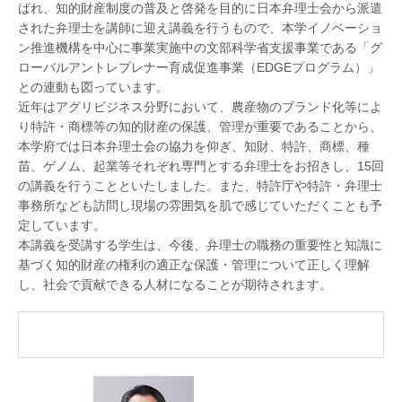
ばれ、知的財産制度の普及と啓発を目的に日本弁理士会から派遣
された弁理士を講師に迎え講義を行うもので、本学イノベーショ
ン推進機構を中心に事業実施中の文部科学省支援事業である「グ
ローバルアントレプレナー育成促進事業（EDGEプログラム）」
との連動も図っています。
近年はアグリビジネス分野において、農産物のブランド化等によ
り特許・商標等の知的財産の保護、管理が重要であることから、
本学府では日本弁理士会の協力を仰ぎ、知財、特許、商標、種
苗、ゲノム、起業等それぞれ専門とする弁理士をお招きし、15回
の講義を行うことといたしました。また、特許庁や特許・弁理士
事務所なども訪問し現場の雰囲気を肌で感じていただくことも予
定しています。
本講義を受講する学生は、今後、弁理士の職務の重要性と知識に
基づく知的財産の権利の適正な保護・管理について正しく理解
し、社会で貢献できる人材になることが期待されます。