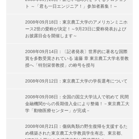
ト ～「君も一日エンジニア！」参加者募集！～
2008年09月18日：東京農工大学のアメリカンミニホ
ース2世の愛称が決定！～9月23日に愛称発表および
お披露目会を開催します～
2008年09月14日：〔記者発表〕世界的に著名な国際
賞を多数受賞されている 遠藤 章 東京農工大学名誉教
授へ「特別栄誉教授」の称号を授与
2008年09月12日：東京農工大学の学長選考について
2008年09月08日：全国の国立大学法人で初めて 民間
金融機関からの長期借入金により整備！－東京農工大
学「動物医療センター」が完成－
2008年08月21日：傷病鳥類の野生復帰を支援するた
め構築された東京農工大学教員学生有志、東京都、