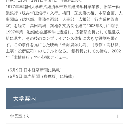
作家。1954年1月7日生まれ。兵庫県出身。
1977年早稲田大学政治経済学部政治経済学科卒業後、旧第一勧
業銀行（現みずほ銀行）入行。梅田・芝支店の後、本部企画、人
事関係（総括部、業務企画部、人事部、広報部、行内業務監査
室）を経て、高田馬場、築地各支店長を経て2003年3月に退行。
1997年第一勧銀総会屋事件に遭遇し、広報部次長として混乱収
拾に尽力。その後のコンプライアンス体制に大きな役割を果た
す。この事件を元にした映画「金融腐蝕列島」（原作：高杉良、
主演：役所広司）のモデルとなる。 銀行員としての傍ら、2002
年「非情銀行」で小説家デビュー。
（5月9日 日本経済新聞に掲載）
（5月9日 読売新聞（多摩版）に掲載）
大学案内
学長室より