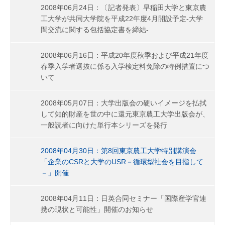
2008年06月24日：〔記者発表〕早稲田大学と東京農
工大学が共同大学院を平成22年度4月開設予定-大学
間交流に関する包括協定書を締結-
2008年06月16日：平成20年度秋季および平成21年度
春季入学者選抜に係る入学検定料免除の特例措置につ
いて
2008年05月07日：大学出版会の硬いイメージを払拭
して知的財産を世の中に還元東京農工大学出版会が、
一般読者に向けた単行本シリーズを発行
2008年04月30日：第8回東京農工大学特別講演会
「企業のCSRと大学のUSR－循環型社会を目指して
－」開催
2008年04月11日：日英合同セミナー「国際産学官連
携の現状と可能性」開催のお知らせ