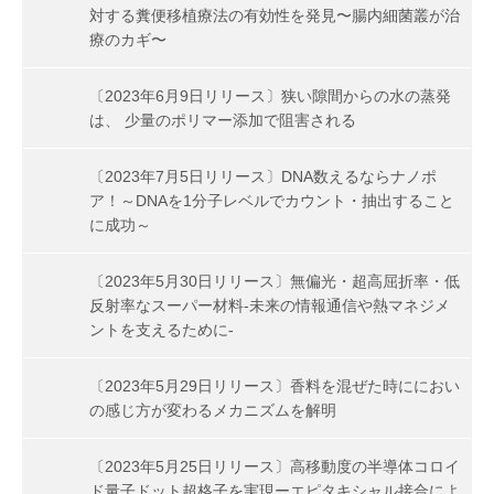
対する糞便移植療法の有効性を発見〜腸内細菌叢が治
療のカギ〜
〔2023年6月9日リリース〕狭い隙間からの水の蒸発
は、 少量のポリマー添加で阻害される
〔2023年7月5日リリース〕DNA数えるならナノポ
ア！～DNAを1分子レベルでカウント・抽出すること
に成功～
〔2023年5月30日リリース〕無偏光・超高屈折率・低
反射率なスーパー材料-未来の情報通信や熱マネジメ
ントを支えるために-
〔2023年5月29日リリース〕香料を混ぜた時ににおい
の感じ方が変わるメカニズムを解明
〔2023年5月25日リリース〕高移動度の半導体コロイ
ド量子ドット超格子を実現ーエピタキシャル接合によ