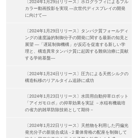
〔2024年1月29日リリース〕ホログラフィによるフル
カラー動画投影を実現 ―次世代ディスプレイの開発
に向けて―
〔2024年1月29日リリース〕タンパク質フォールディ
ングの速度論的制御分子の開発に関する最新の知見と
展望 ―「遅延制御機構」が反応を促進する新しい学
理と、構造異常タンパク質に起因する難病治療に貢献
する学術基盤―
〔2024年1月24日リリース〕圧力による天然シルクの
構造転移のリアルタイム追跡に成功
〔2024年1月23日リリース〕水田用自動抑草ロボット
「アイガモロボ」の抑草効果を実証 －水稲有機栽培
の省力的雑草防除技術として期待－
〔2024年1月22日リリース〕天然物を利用した円偏光
発光分子の新規合成法 -２量体骨格の配座を制御して