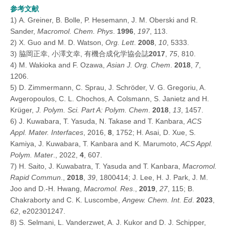
参考文献
1) A. Greiner, B. Bolle, P. Hesemann, J. M. Oberski and R.
Sander,
Macromol. Chem. Phys
.
1996
,
197
, 113.
2) X. Guo and M. D. Watson,
Org. Lett
.
2008
,
10
, 5333.
3) 脇岡正幸, 小澤文幸, 有機合成化学協会誌
2017
,
75
, 810.
4) M. Wakioka and F. Ozawa,
Asian J. Org. Chem
.
2018
,
7
,
1206.
5) D. Zimmermann, C. Sprau, J. Schröder, V. G. Gregoriu, A.
Avgeropoulos, C. L. Chochos, A. Colsmann, S. Janietz and H.
Krüger,
J. Polym. Sci. Part A: Polym. Chem
.
2018
,
13
, 1457.
6) J. Kuwabara, T. Yasuda, N. Takase and T. Kanbara,
ACS
Appl. Mater. Interfaces
, 2016,
8
, 1752; H. Asai, D. Xue, S.
Kamiya, J. Kuwabara, T. Kanbara and K. Marumoto,
ACS Appl.
Polym. Mater
., 2022,
4
, 607.
7) H. Saito, J. Kuwabatra, T. Yasuda and T. Kanbara,
Macromol.
Rapid Commun
.,
2018
,
39
, 1800414; J. Lee, H. J. Park, J. M.
Joo and D.-H. Hwang,
Macromol. Res
.,
2019
,
27
, 115; B.
Chakraborty and C. K. Luscombe,
Angew. Chem. Int. Ed
.
2023
,
62
, e202301247.
8) S. Selmani, L. Vanderzwet, A. J. Kukor and D. J. Schipper,