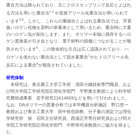
重合方法は限られており、主にクロスカップリング反応とよばれ
1,2
る方法を用いた重合法
や直接アリール化重合法が用いられて
3-5
います
。しかし、これらの重縮合とよばれる重合法では、芳香
族ハロゲン化物を原料の単量体として用いるため、重合時に大量
のハロゲン塩が副生します。また、ポリマー末端に残存するハロ
ゲン置換基が引き金となり、電子材料の損傷につながることが報
6
告されています
。この致命的な欠点は広く認識されており、ハ
7
ロゲンを使わない重合法として脱水素重合
やヒドロアリール化
8
反応による重合
が報告されていました。
研究体制
本研究は、東京農工大学工学府 清田小織技術専門職員、およ
び同大学院工学研究院応用化学部門 平野雅文教授により科学研
究費助成事業 若手研究21K14669などを用いて行われました。
なお、DAポリマーの質量分析では本学機器分析施設 野口恵一
教授および東京工業大学 田中裕也助教、分子量の測定では理化
学研究所 侯 召民主任研究員、西浦正芳専任研究員および同大
学院工学研究院応用化学部門 中野幸司准教授のご協力を得まし
た。