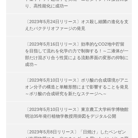
り、高性能化に成功ー
〔2023年5月24日リリース〕オス殺し細菌の進化を支
えたバクテリオファージの発見
〔2023年5月16日リリース〕効率的なCO2地中貯留
を目指して流れを化学の力で制御する！～二液体が一
部だけ混ざり合う性質による流動界面の変形の抑制に
成功～
〔2023年5月10日リリース〕ポリ酸の合成環境がアニ
オン分子の構造と単離形態にまで影響することを発見
～ポリ酸の合成研究を新たなステージへ～
〔2023年5月10日リリース〕東京農工大学科学博物館
明治35年発行植物学教授用掛図をデジタル公開
〔2023年5月8日リリース〕「日焼け」したベンゼン