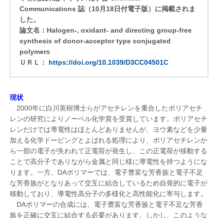
Communications 誌（10月18日付電子版）に掲載されま
した。
論文名：Halogen-, oxidant- and directing group-free
synthesis of donor-acceptor type conjugated
polymers
ＵＲＬ：
https://doi.org/10.1039/D3CC04501C
現状
2000年に白川英樹博士らがアセチレンを重合したポリアセチ
レンの研究によりノーベル化学賞を受賞しています。ポリアセチ
レンだけでは導電性はほとんどありませんが、ヨウ素などを少量
加える化学ドーピングとよばれる処理により、ポリアセチレンか
ら一部の電子が失われて正電荷が発生し、この正電荷が移動する
ことで高分子でありながら金属と同じ様に導電性を持つようにな
ります。一方、DAポリマーでは、電子豊富な芳香族と電子不足
な芳香族がとなりあって交互に結合しているため自発的に電子が
移動しており、導電性高分子の多様化と高性能化に寄与します。
DAポリマーの合成には、電子豊富な芳香族と電子不足な芳香
族を正確に交互に結合する必要があります。しかし、このような