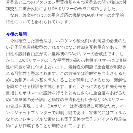
芳香族と二つのブタジエン型置換基をもつ芳香族の間で独自の付
加交互共重合反応によりDAポリマーの合成に成功しました。
なお、論文中ではこの重合反応の機構やDAポリマーの光学的
特性についても触れられています。
今後の展開
今回確立した重合法は、ハロゲンや酸化剤や配向基の必要のな
い分子間水素移動型のこれまでにない付加交互共重合であり、実
用性や設計自由度が高い世界初のDAポリマーの合成法です。し
かし、DAポリマーのような平面性の高いπ共役ポリマーには溶解
性の問題が常に付きまといます。溶解性の問題で重合度が制限さ
れる可能性も懸念されます。この方法では溶解性を向上させるた
めに長鎖アルキル基を導入することが簡単にできるため、溶解性
を両立させる検討を実施します。また、さらに大きな自発分極を
目指したポリマーの設計を行うとともにさらに重合度をあげるた
めに単量体の分子設計と触媒の最適化を行い多様なDAポリマー
の合成を実現します。DAポリマーは有機溶媒に可溶なため、イ
ンクジェットプリンターで印刷可能であり、将来的にはフィルム
などのフレキシブルな素材にも電子回路や電子デバイスを印刷技
術により作成することが期待されています。