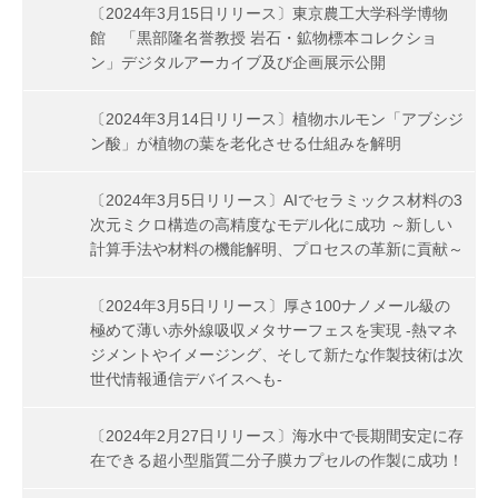
〔2024年3月15日リリース〕東京農工大学科学博物
館 「黒部隆名誉教授 岩石・鉱物標本コレクショ
ン」デジタルアーカイブ及び企画展示公開
〔2024年3月14日リリース〕植物ホルモン「アブシジ
ン酸」が植物の葉を老化させる仕組みを解明
〔2024年3月5日リリース〕AIでセラミックス材料の3
次元ミクロ構造の高精度なモデル化に成功 ～新しい
計算手法や材料の機能解明、プロセスの革新に貢献～
〔2024年3月5日リリース〕厚さ100ナノメール級の
極めて薄い赤外線吸収メタサーフェスを実現 -熱マネ
ジメントやイメージング、そして新たな作製技術は次
世代情報通信デバイスへも-
〔2024年2月27日リリース〕海水中で長期間安定に存
在できる超小型脂質二分子膜カプセルの作製に成功！