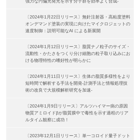
強力な円偏光発光を示す分子群を効率よく合成-
〔2024年1月22日リリース〕無針注射器・高粘度塗料
オンデマンド塗装の実現に向けたマイクロジェットの
速度制御：説明可能なAI による新展開
〔2024年1月12日リリース〕脂質ナノ粒子のサイズ・
流動性・かたさをつくり分け細胞の粒子取り込みにお
ける物理特性の嗜好性が明らかに
〔2024年1月11日リリース〕生体の脂質多様性をより
短時間で解析する手法を開発-計測手法と情報処理技
術の改良で大規模解析研究を加速-
〔2024年1月9日リリース〕アルツハイマー病の原因
物質アミロイドβが脂質膜中で毒性を示す過程のリア
ルタイム観察に成功！
〔2023年12月1日リリース〕単一コロイド量子ドット