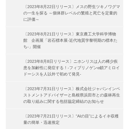
〔2023年8月22日リリース〕メスの野生ツキノワグマ
の一生を探る ～個体群レベルの繁殖と死亡を定量的
に評価～
〔2023年8月21日リリース〕東京農工大学科学博物
館 企画展「岩石標本展-近代地質学黎明期の標本た
ち-」開催
〔2023年8月8日リリース〕ニホンリスは人の稀少疾
患を加齢性に発症する！-フィブリノゲンα鎖アミロイ
ドーシスを人以外で初めて発見-
〔2023年7月31日リリース〕株式会社ジャパンインベ
ストメントアドバイザーと島根県浜田市との森林再生
の取り組みに関する包括協定締結のお知らせ
〔2023年7月21日リリース〕“AIの目”によるイネ収穫
量の簡単・迅速推定