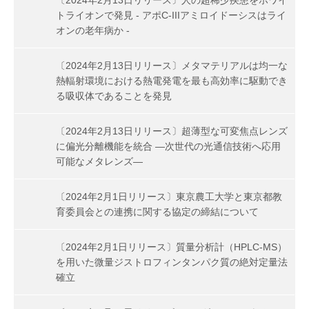
〔2024年2月13日リリース〕人の超稀少疾患をホワイ
トライオンで発見 - アポC-IIIアミロイドーシスはライ
オンの老年病か -
〔2024年2月13日リリース〕メタマテリアルは均一な
熱輻射環境における熱電発電を最も高効率に駆動でき
る吸収体であることを発見
〔2024年2月13日リリース〕超薄型な可変焦点レンズ
に偏光分離機能を統合 ―次世代の光通信技術へ応用
可能なメタレンズ―
〔2024年2月1日リリース〕東京農工大学と東京都教
育委員会との連携に関する協定の締結について
〔2024年2月1日リリース〕質量分析計（HPLC-MS）
を用いた微量ジストロフィンタンパク質の絶対定量法
確立