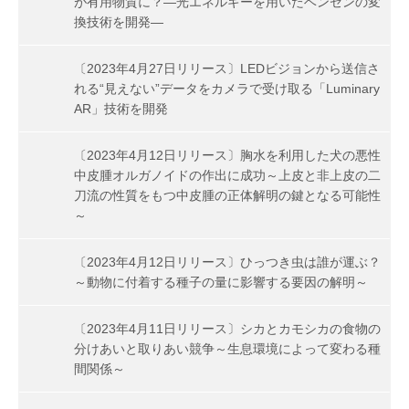
が有用物質に？―光エネルギーを用いたベンゼンの変
換技術を開発―
〔2023年4月27日リリース〕LEDビジョンから送信さ
れる“見えない”データをカメラで受け取る「Luminary
AR」技術を開発
〔2023年4月12日リリース〕胸水を利用した犬の悪性
中皮腫オルガノイドの作出に成功～上皮と非上皮の二
刀流の性質をもつ中皮腫の正体解明の鍵となる可能性
～
〔2023年4月12日リリース〕ひっつき虫は誰が運ぶ？
～動物に付着する種子の量に影響する要因の解明～
〔2023年4月11日リリース〕シカとカモシカの食物の
分けあいと取りあい競争～生息環境によって変わる種
間関係～