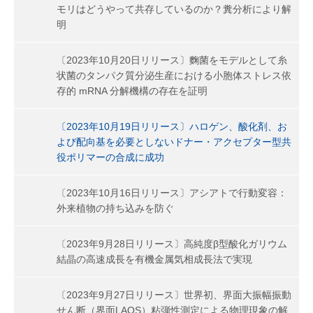
モリはどうやって共存しているのか？糞分析により解
明
〔2023年10月20日リリース〕麴菌をモデルとして糸
状菌のタンパク質分泌生産における小胞体ストレス依
存的 mRNA 分解機構の存在を証明
〔2023年10月19日リリース〕ハロゲン、酸化剤、お
よび配向基を必要としないドナー・アクセプター型共
役ポリマーの合成に成功
〔2023年10月16日リリース〕アシアトで行動変容：
外来植物の持ち込みを防ぐ
〔2023年9月28日リリース〕高純度β型酸化ガリウム
結晶の高速成長を有機金属気相成長法で実現
〔2023年9月27日リリース〕世界初、界面大振幅振動
せん断（界面LAOS）粘弾性測定による物理現象の解