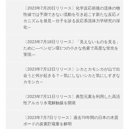
〔2023年7月20日リリース〕化学反応前後の流体の物
性値では予測できない流動を引き起こす新たな反応メ
カニズムを発見～分子を診る反応系流体力学研究の深
化～
〔2023年7月18日リリース〕「見えないものを見る」
ために―ベンゼン環1つの小さな色素で高度な蛍光を
実現―
〔2023年7月12日リリース〕シカとカモシカが山で出
会うと何が起きる？～気にしないシカと気にしすぎな
カモシカ～
〔2023年7月11日リリース〕典型元素を利用した高活
性アルカリ水電解触媒を開発
〔2023年7月7日リリース〕過去70年間の日本の木質
ボードの炭素貯蔵量を解明