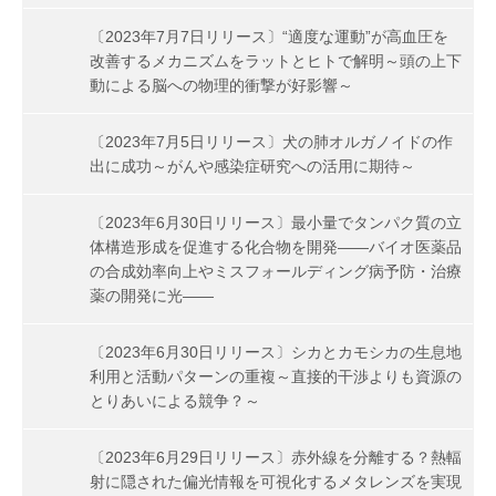
〔2023年7月7日リリース〕“適度な運動”が高血圧を
改善するメカニズムをラットとヒトで解明～頭の上下
動による脳への物理的衝撃が好影響～
〔2023年7月5日リリース〕犬の肺オルガノイドの作
出に成功～がんや感染症研究への活用に期待～
〔2023年6月30日リリース〕最小量でタンパク質の立
体構造形成を促進する化合物を開発――バイオ医薬品
の合成効率向上やミスフォールディング病予防・治療
薬の開発に光――
〔2023年6月30日リリース〕シカとカモシカの生息地
利用と活動パターンの重複～直接的干渉よりも資源の
とりあいによる競争？～
〔2023年6月29日リリース〕赤外線を分離する？熱輻
射に隠された偏光情報を可視化するメタレンズを実現