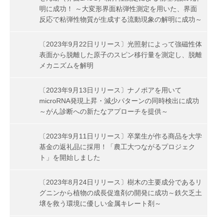
明に成功！ ～大変形界面粘弾性測定を用いた、界面
反応で粘弾性物質が生成する流動現象の解明に成功～
〔2023年9月22日リリース〕光照射によって強磁性体
表面から脱離した原子のスピン移行量を測定し、脱離
メカニズムを解明
〔2023年9月13日リリース〕ナノポアを用いて
microRNA発現上昇・減少パターンの同時検出に成功
～がん診断への新たなアプローチを提供～
〔2023年9月11日リリース〕卒業生が作る商品を大学
基金の返礼品に採用！「農工大つながるプロジェク
ト」を開始しました
〔2023年8月24日リリース〕樹木の主要成分であるリ
グニンから植物の成長促進剤の開発に成功～鉄欠乏土
壌を救う環境に優しい金属キレート剤～