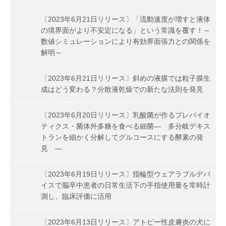
〔2023年6月21日リリース〕「流動速度が増すと液体
の境界面がより不安定になる」という常識を覆す！～
数値シミュレーションにより有効界面張力との関係を
解明～
〔2023年6月21日リリース〕斜めの液膜では粒子膜生
成はどう変わる？分散液乾燥での新たな法則を発見
〔2023年6月20日リリース〕乳酸菌が作るプレバイオ
ティクス・菌体外多糖を食べる細菌― 多分岐デキス
トランを細かく分解してグルコースにする酵素の発
見 ―
〔2023年6月19日リリース〕指輪型ウェアラブルデバ
イスで脳卒中患者の日常生活下の手指使用量を常時計
測し、臨床評価に活用
〔2023年6月13日リリース〕アトピー性皮膚炎の犬に