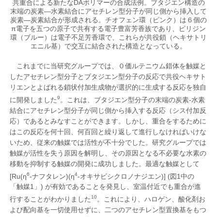
共重合による新たなDAポリマーの合成法例。ブタジエン構造の
末端の炭素―水素結合にアセチレン型分子が同じ側から挿入して
炭素―炭素結合が形成される。チオフェン環（ピンク）は６個の
π電子を五つの原子で共有する電子豊富芳香族であり、ピリジン
環（ブルー）は電子不足芳香環で、これらが共役鎖（ヘキサトリ
エニル基）で交互に結合された構造となっている。
これまでに当研究グループでは、０価ルテニウム錯体を触媒と
したアセチレン型分子とブタジエン型分子の反応で共役ヘキサト
リエンとよばれる鎖状付加生成物が選択的に生成する反応を独自
9
に開発しました
。これは、ブタジエン型分子の末端の炭素-水素
結合にアセチレン型分子が同じ側から挿入する反応（シス付加反
応）であるとみなすことができます。しかし、重合をするために
はこの反応を何十回、何百回と繰り返して進行しなければいけな
いため、従来の触媒では活性が不十分でした。研究グループでは
触媒が活性を失う原因を解明し、その原因となる不必要な水素の
移動を抑制する触媒の開発に成功しました。最適な触媒として
6
4
[Ru(η
-ナフタレン)(η
-オキサビシクロノナジエン)] (図1中の
「触媒1」) が有効であることを発見し、室温付近でも重合が進
10
行することがわかりました
。これにより、ハロゲン、酸化剤お
よび配向基を一切使用せずに、二つのアセチレン型置換基をもつ