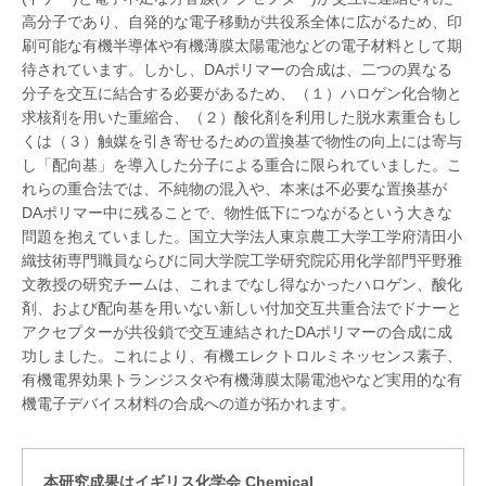
高分子であり、自発的な電子移動が共役系全体に広がるため、印
刷可能な有機半導体や有機薄膜太陽電池などの電子材料として期
待されています。しかし、DAポリマーの合成は、二つの異なる
分子を交互に結合する必要があるため、（１）ハロゲン化合物と
求核剤を用いた重縮合、（２）酸化剤を利用した脱水素重合もし
くは（３）触媒を引き寄せるための置換基で物性の向上には寄与
し「配向基」を導入した分子による重合に限られていました。こ
れらの重合法では、不純物の混入や、本来は不必要な置換基が
DAポリマー中に残ることで、物性低下につながるという大きな
問題を抱えていました。国立大学法人東京農工大学工学府清田小
織技術専門職員ならびに同大学院工学研究院応用化学部門平野雅
文教授の研究チームは、これまでなし得なかったハロゲン、酸化
剤、および配向基を用いない新しい付加交互共重合法でドナーと
アクセプターが共役鎖で交互連結されたDAポリマーの合成に成
功しました。これにより、有機エレクトロルミネッセンス素子、
有機電界効果トランジスタや有機薄膜太陽電池やなど実用的な有
機電子デバイス材料の合成への道が拓かれます。
本研究成果はイギリス化学会 Chemical