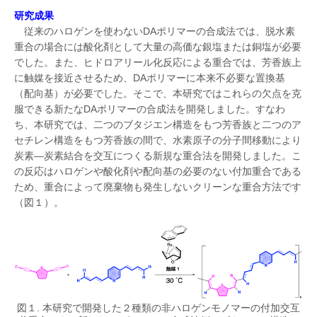
研究成果
従来のハロゲンを使わないDAポリマーの合成法では、脱水素
重合の場合には酸化剤として大量の高価な銀塩または銅塩が必要
でした。また、ヒドロアリール化反応による重合では、芳香族上
に触媒を接近させるため、DAポリマーに本来不必要な置換基
（配向基）が必要でした。そこで、本研究ではこれらの欠点を克
服できる新たなDAポリマーの合成法を開発しました。すなわ
ち、本研究では、二つのブタジエン構造をもつ芳香族と二つのア
セチレン構造をもつ芳香族の間で、水素原子の分子間移動により
炭素―炭素結合を交互につくる新規な重合法を開発しました。こ
の反応はハロゲンや酸化剤や配向基の必要のない付加重合である
ため、重合によって廃棄物も発生しないクリーンな重合方法です
（図１）。
図１. 本研究で開発した２種類の非ハロゲンモノマーの付加交互