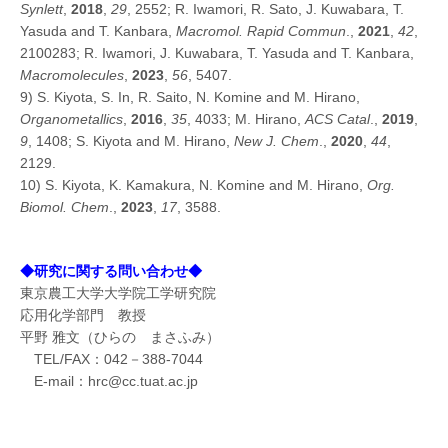
Synlett
,
2018
,
29
, 2552; R. Iwamori, R. Sato, J. Kuwabara, T.
Yasuda and T. Kanbara,
Macromol. Rapid Commun
.,
2021
,
42
,
2100283; R. Iwamori, J. Kuwabara, T. Yasuda and T. Kanbara,
Macromolecules
,
2023
,
56
, 5407.
9) S. Kiyota, S. In, R. Saito, N. Komine and M. Hirano,
Organometallics
,
2016
,
35
, 4033; M. Hirano,
ACS Catal
.,
2019
,
9
, 1408; S. Kiyota and M. Hirano,
New J. Chem
.,
2020
,
44
,
2129.
10) S. Kiyota, K. Kamakura, N. Komine and M. Hirano,
Org.
Biomol. Chem
.,
2023
,
17
, 3588.
◆研究に関する問い合わせ◆
東京農工大学大学院工学研究院
応用化学部門 教授
平野 雅文（ひらの まさふみ）
TEL/FAX：042－388-7044
E-mail：hrc@cc.tuat.ac.jp