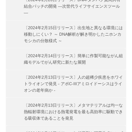
結合パッチの開発 ―次世代ライフサイエンスツール
―
〔2024年2月15日リリース〕出生地と異なる環境には
移動しにくい？ ～ DNA解析が解き明かしたニホンカ
モシカの分散様式 ～
〔2024年2月14日リリース〕簡単に作製可能ながん組
織モデルでがん研究に新たな展開
〔2024年2月13日リリース〕人の超稀少疾患をホワイ
トライオンで発見 - アポC-IIIアミロイドーシスはライ
オンの老年病か -
〔2024年2月13日リリース〕メタマテリアルは均一な
熱輻射環境における熱電発電を最も高効率に駆動でき
る吸収体であることを発見