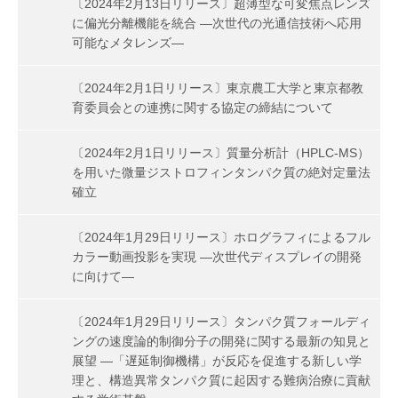
〔2024年2月13日リリース〕超薄型な可変焦点レンズ
に偏光分離機能を統合 ―次世代の光通信技術へ応用
可能なメタレンズ―
〔2024年2月1日リリース〕東京農工大学と東京都教
育委員会との連携に関する協定の締結について
〔2024年2月1日リリース〕質量分析計（HPLC-MS）
を用いた微量ジストロフィンタンパク質の絶対定量法
確立
〔2024年1月29日リリース〕ホログラフィによるフル
カラー動画投影を実現 ―次世代ディスプレイの開発
に向けて―
〔2024年1月29日リリース〕タンパク質フォールディ
ングの速度論的制御分子の開発に関する最新の知見と
展望 ―「遅延制御機構」が反応を促進する新しい学
理と、構造異常タンパク質に起因する難病治療に貢献