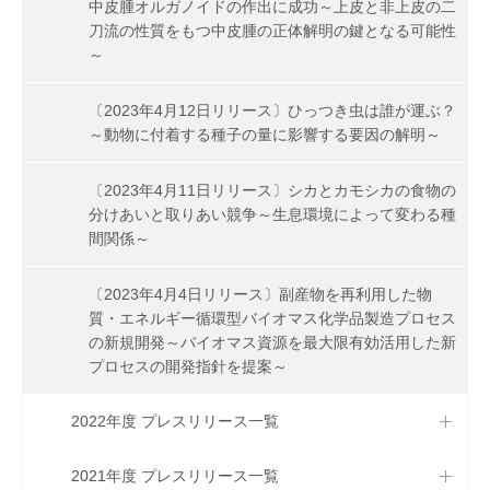
中皮腫オルガノイドの作出に成功～上皮と非上皮の二
刀流の性質をもつ中皮腫の正体解明の鍵となる可能性
～
〔2023年4月12日リリース〕ひっつき虫は誰が運ぶ？
～動物に付着する種子の量に影響する要因の解明～
〔2023年4月11日リリース〕シカとカモシカの食物の
分けあいと取りあい競争～生息環境によって変わる種
間関係～
〔2023年4月4日リリース〕副産物を再利用した物
質・エネルギー循環型バイオマス化学品製造プロセス
の新規開発～バイオマス資源を最大限有効活用した新
プロセスの開発指針を提案～
2022年度 プレスリリース一覧
2021年度 プレスリリース一覧