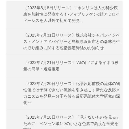
〔2023年8月8日リリース〕ニホンリスは人の稀少疾
患を加齢性に発症する！-フィブリノゲンα鎖アミロイ
ドーシスを人以外で初めて発見-
〔2023年7月31日リリース〕株式会社ジャパンインベ
ストメントアドバイザーと島根県浜田市との森林再生
の取り組みに関する包括協定締結のお知らせ
〔2023年7月21日リリース〕“AIの目”によるイネ収穫
量の簡単・迅速推定
〔2023年7月20日リリース〕化学反応前後の流体の物
性値では予測できない流動を引き起こす新たな反応メ
カニズムを発見～分子を診る反応系流体力学研究の深
化～
〔2023年7月18日リリース〕「見えないものを見る」
ために―ベンゼン環1つの小さな色素で高度な蛍光を