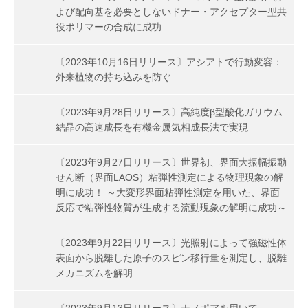
よび配向基を必要としないドナー・アクセプター型共
役ポリマーの合成に成功
〔2023年10月16日リリース〕アシアトで行動変容：
外来植物の持ち込みを防ぐ
〔2023年9月28日リリース〕高純度β型酸化ガリウム
結晶の高速成長を有機金属気相成長法で実現
〔2023年9月27日リリース〕世界初、界面大振幅振動
せん断（界面LAOS）粘弾性測定による物理現象の解
明に成功！ ～大変形界面粘弾性測定を用いた、界面
反応で粘弾性物質が生成する流動現象の解明に成功～
〔2023年9月22日リリース〕光照射によって強磁性体
表面から脱離した原子のスピン移行量を測定し、脱離
メカニズムを解明
〔2023年9月13日リリース〕ナノポアを用いて