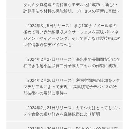
次元ミクロ構造の高精度なモデル化に成功 ～新しい
計算手法や材料の機能解明、プロセスの革新に貢献～
〔2024年3月5日リリース〕厚さ100ナノメール級の
極めて薄い赤外線吸収メタサーフェスを実現 -熱マネ
ジメントやイメージング、そして新たな作製技術は次
世代情報通信デバイスへも-
〔2024年2月27日リリース〕海水中で長期間安定に存
在できる超小型脂質二分子膜カプセルの作製に成功！
〔2024年2月26日リリース〕密閉空間内の冷却をメタ
マテリアルによって実現 ～高集積電子デバイスの冷
却技術への展開に期待～
〔2024年2月21日リリース〕カモシカはとってもグル
メ？食物の選り好みを直接観察により解明
〔2024年2月20日リリース〕DNA-タンパク質間共有