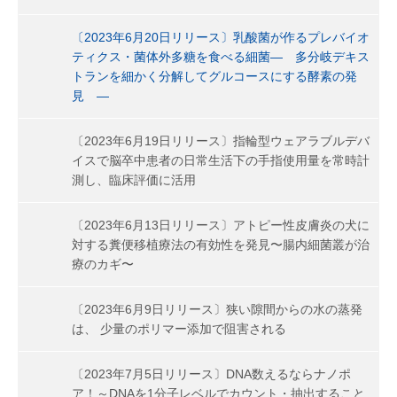
〔2023年6月20日リリース〕乳酸菌が作るプレバイオ
ティクス・菌体外多糖を食べる細菌― 多分岐デキス
トランを細かく分解してグルコースにする酵素の発
見 ―
〔2023年6月19日リリース〕指輪型ウェアラブルデバ
イスで脳卒中患者の日常生活下の手指使用量を常時計
測し、臨床評価に活用
〔2023年6月13日リリース〕アトピー性皮膚炎の犬に
対する糞便移植療法の有効性を発見〜腸内細菌叢が治
療のカギ〜
〔2023年6月9日リリース〕狭い隙間からの水の蒸発
は、 少量のポリマー添加で阻害される
〔2023年7月5日リリース〕DNA数えるならナノポ
ア！～DNAを1分子レベルでカウント・抽出すること