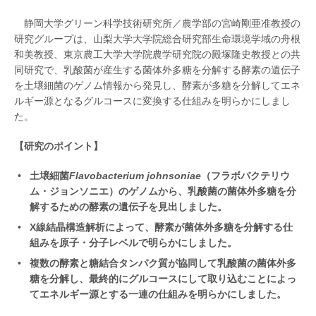
静岡大学グリーン科学技術研究所／農学部の宮崎剛亜准教授の
研究グループは、山梨大学大学院総合研究部生命環境学域の舟根
和美教授、東京農工大学大学院農学研究院の殿塚隆史教授との共
同研究で、乳酸菌が産生する菌体外多糖を分解する酵素の遺伝子
を土壌細菌のゲノム情報から発見し、酵素が多糖を分解してエネ
ルギー源となるグルコースに変換する仕組みを明らかにしまし
た。
【研究のポイント】
土壌細菌
Flavobacterium johnsoniae
（フラボバクテリウ
ム・ジョンソニエ）のゲノムから、乳酸菌の菌体外多糖を分
解するための酵素の遺伝子を見出しました。
X線結晶構造解析によって、酵素が菌体外多糖を分解する仕
組みを原子・分子レベルで明らかにしました。
複数の酵素と糖結合タンパク質が協同して乳酸菌の菌体外多
糖を分解し、最終的にグルコースにして取り込むことによっ
てエネルギー源とする一連の仕組みを明らかにしました。