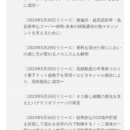
に成功～
〔2023年5月30日リリース〕無偏光・超高屈折率・低
反射率なスーパー材料-未来の情報通信や熱マネジメ
ントを支えるために-
〔2023年5月29日リリース〕香料を混ぜた時ににおい
の感じ方が変わるメカニズムを解明
〔2023年5月25日リリース〕高移動度の半導体コロイ
ド量子ドット超格子を実現ーエピタキシャル接合によ
り、高性能化に成功ー
〔2023年5月24日リリース〕オス殺し細菌の進化を支
えたバクテリオファージの発見
〔2023年5月16日リリース〕効率的なCO2地中貯留
を目指して流れを化学の力で制御する！～二液体が一