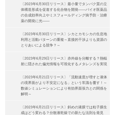
〔2023年6月30日リリース〕最小量でタンパク質の立
体構造形成を促進する化合物を開発――バイオ医薬品
の合成効率向上やミスフォールディング病予防・治療
薬の開発に光――
〔2023年6月30日リリース〕シカとカモシカの生息地
利用と活動パターンの重複～直接的干渉よりも資源の
とりあいによる競争？～
〔2023年6月29日リリース〕赤外線を分離する？熱輻
射に隠された偏光情報を可視化するメタレンズを実現
〔2023年6月21日リリース〕「流動速度が増すと液体
の境界面がより不安定になる」という常識を覆す！～
数値シミュレーションにより有効界面張力との関係を
解明～
〔2023年6月21日リリース〕斜めの液膜では粒子膜生
成はどう変わる？分散液乾燥での新たな法則を発見