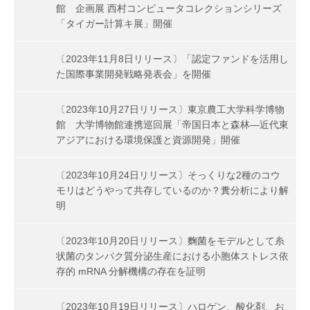
館 企画展 西村コンピュータコレクションシリーズ
「タイガー計算キ展」開催
〔2023年11月8日リリース〕「認定ファンドを活用し
た国際事業開発戦略発表会」を開催
〔2023年10月27日リリース〕東京農工大学科学博物
館 大学博物館連携巡回展「帝国日本と森林—近代東
アジアにおける環境保護と資源開発」開催
〔2023年10月24日リリース〕そっくりな2種のコウ
モリはどうやって共存しているのか？糞分析により解
明
〔2023年10月20日リリース〕麴菌をモデルとして糸
状菌のタンパク質分泌生産における小胞体ストレス依
存的 mRNA 分解機構の存在を証明
〔2023年10月19日リリース〕ハロゲン、酸化剤、お