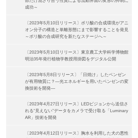
部だけ混ざり合う性質による流動界面の変形の抑制に
成功～
〔2023年5月10日リリース〕ポリ酸の合成環境がアニ
オン分子の構造と単離形態にまで影響することを発見
～ポリ酸の合成研究を新たなステージへ～
〔2023年5月10日リリース〕東京農工大学科学博物館
明治35年発行植物学教授用掛図をデジタル公開
〔2023年5月8日リリース〕「日焼け」したベンゼン
が有用物質に？―光エネルギーを用いたベンゼンの変
換技術を開発―
〔2023年4月27日リリース〕LEDビジョンから送信さ
れる“見えない”データをカメラで受け取る「Luminary
AR」技術を開発
〔2023年4月12日リリース〕胸水を利用した犬の悪性