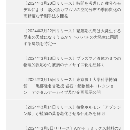
〔2024年3月28日リリース〕時間を考慮した種分布モ
デルにより、淡水魚カワムツの空間分布の季節変化の
高精度な予測手法を開発
〔2024年3月22日リリース〕繁殖期の鳥は大発生する
昆虫の天敵になりうるか？ 〜ハバチの大発生に同調
する鳥類を特定〜
〔2024年3月18日リリース〕プラズマと液体の３つの
物理的反応から液滴のナノサイズ化を紐解く
〔2024年3月15日リリース〕東京農工大学科学博物
館 「黒部隆名誉教授 岩石・鉱物標本コレクショ
ン」デジタルアーカイブ及び企画展示公開
〔2024年3月14日リリース〕植物ホルモン「アブシジ
ン酸」が植物の葉を老化させる仕組みを解明
〔2024年3月5日リリース〕AIでセラミックス材料の3