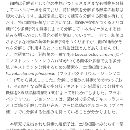
細菌は分解者として他の生物がつくるさまざまな有機物を分解
してエネルギー源を得ており、特に糖質を分解する酵素の種類は
膨大であります。生息環境に応じて糖質を分解する酵素を有して
おり、特に腸内細菌などにおいては、動物や植物がつくるオリゴ
糖(*1)や多糖(*2)を酵素によって分解してエネルギー源とする仕
組みを明らかにした研究が近年増加しています。一方で、細菌は
さまざまな種類の菌体外多糖(*3)をつくりますが、他の細菌がそ
れを分解して利用するといった報告はほとんどありませんでし
た。本研究では、乳酸菌の一種である
Leuconostoc citreum
(ロイ
コノストック・シトレウム) (*4)がつくる菌体外多糖である多分
岐デキストランを分解するための酵素を、土壌細菌である
Flavobacterium johnsoniae
（フラボバクテリウム・ジョンソニ
エ）(*5)から発見しました。分解には複数の酵素がかかわってお
り、その鍵となる酵素が多分岐デキストランを認識して分解する
機構をX線結晶構造解析(*6)によって明らかにしました。フラボ
バクテリウム・ジョンソニエは、菌体外で多分岐デキストランを
オリゴ糖に分解して取り込み、さらに単糖のグルコース（ブドウ
糖）までに分解する仕組みを持っていることが分かりました。
本研究で見出された酵素の遺伝子は、土壌細菌のみならず一部