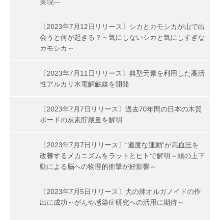
実現―
〔2023年7月12日リリース〕シカとカモシカが山で出
会うと何が起きる？～気にしないシカと気にしすぎな
カモシカ～
〔2023年7月11日リリース〕典型元素を利用した高活
性アルカリ水電解触媒を開発
〔2023年7月7日リリース〕過去70年間の日本の木質
ボードの炭素貯蔵量を解明
〔2023年7月7日リリース〕“適度な運動”が高血圧を
改善するメカニズムをラットとヒトで解明～頭の上下
動による脳への物理的衝撃が好影響～
〔2023年7月5日リリース〕犬の肺オルガノイドの作
出に成功～がんや感染症研究への活用に期待～