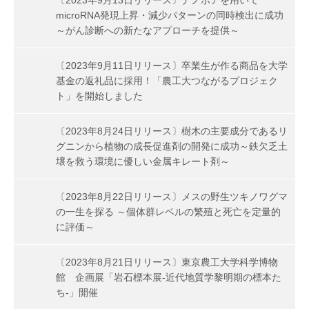
microRNA発現上昇・減少パターンの同時検出に成功
～がん診断への新たなアプローチを提供～
〔2023年9月11日リリース〕卒業生が作る商品を大学
基金の返礼品に採用！「農工大つながるプロジェク
ト」を開始しました
〔2023年8月24日リリース〕樹木の主要成分であるリ
グニンから植物の成長促進剤の開発に成功～鉄欠乏土
壌を救う環境に優しい金属キレート剤～
〔2023年8月22日リリース〕メスの野生ツキノワグマ
の一生を探る ～個体群レベルの繁殖と死亡を定量的
に評価～
〔2023年8月21日リリース〕東京農工大学科学博物
館 企画展「岩石標本展-近代地質学黎明期の標本た
ち-」開催