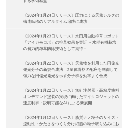
する学術基盤―
〔2024年1月24日リリース〕圧力による天然シルクの
構造転移のリアルタイム追跡に成功
〔2024年1月23日リリース〕水田用自動抑草ロボット
「アイガモロボ」の抑草効果を実証 －水稲有機栽培
の省力的雑草防除技術として期待－
〔2024年1月22日リリース〕天然物を利用した円偏光
発光分子の新規合成法 -２量体骨格の配座を制御して
強力な円偏光発光を示す分子群を効率よく合成-
〔2024年1月22日リリース〕無針注射器・高粘度塗料
オンデマンド塗装の実現に向けたマイクロジェットの
速度制御：説明可能なAI による新展開
〔2024年1月12日リリース〕脂質ナノ粒子のサイズ・
流動性・かたさをつくり分け細胞の粒子取り込みにお