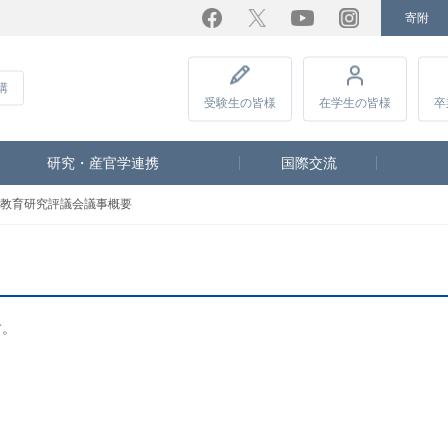
寄附
Facebook
Twitter
YouTube
Instagram
講
受験生
の皆様
在学生
の皆様
卒
研究・産官学連携
国際交流
教育研究評議会議事概要
す。