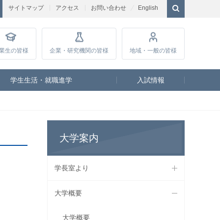
サイトマップ
アクセス
お問い合わせ
English
業生
の皆様
企業・研究
機関の皆様
地域・一般
の皆様
学生生活・就職進学
入試情報
大学案内
学長室より
大学概要
大学概要