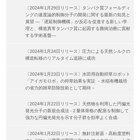
〔2024年1月29日リリース〕タンパク質フォールディ
ングの速度論的制御分子の開発に関する最新の知見と
展望 ―「遅延制御機構」が反応を促進する新しい学
理と、構造異常タンパク質に起因する難病治療に貢献
する学術基盤―
〔2024年1月24日リリース〕圧力による天然シルクの
構造転移のリアルタイム追跡に成功
〔2024年1月23日リリース〕水田用自動抑草ロボット
「アイガモロボ」の抑草効果を実証 －水稲有機栽培
の省力的雑草防除技術として期待－
〔2024年1月22日リリース〕天然物を利用した円偏光
発光分子の新規合成法 -２量体骨格の配座を制御して
強力な円偏光発光を示す分子群を効率よく合成-
〔2024年1月22日リリース〕無針注射器・高粘度塗料