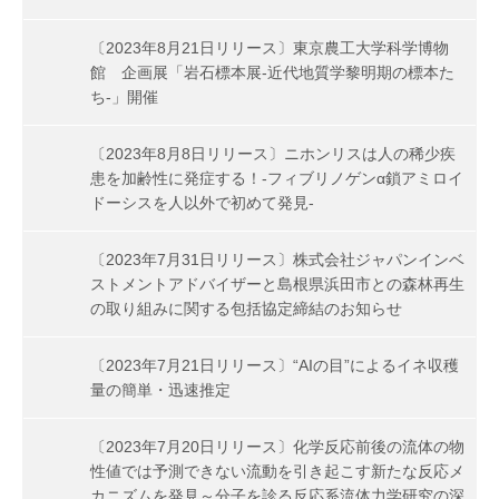
〔2023年8月21日リリース〕東京農工大学科学博物
館 企画展「岩石標本展-近代地質学黎明期の標本た
ち-」開催
〔2023年8月8日リリース〕ニホンリスは人の稀少疾
患を加齢性に発症する！-フィブリノゲンα鎖アミロイ
ドーシスを人以外で初めて発見-
〔2023年7月31日リリース〕株式会社ジャパンインベ
ストメントアドバイザーと島根県浜田市との森林再生
の取り組みに関する包括協定締結のお知らせ
〔2023年7月21日リリース〕“AIの目”によるイネ収穫
量の簡単・迅速推定
〔2023年7月20日リリース〕化学反応前後の流体の物
性値では予測できない流動を引き起こす新たな反応メ
カニズムを発見～分子を診る反応系流体力学研究の深