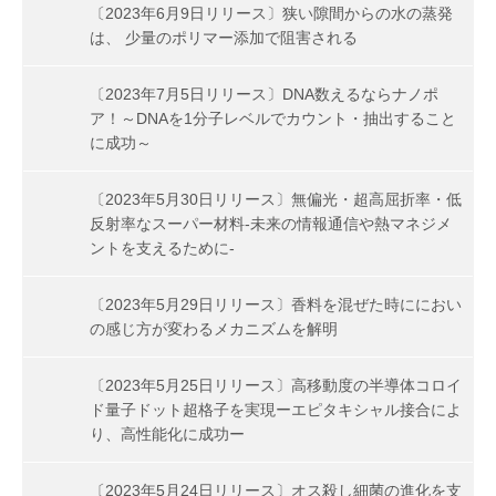
〔2023年6月9日リリース〕狭い隙間からの水の蒸発
は、 少量のポリマー添加で阻害される
〔2023年7月5日リリース〕DNA数えるならナノポ
ア！～DNAを1分子レベルでカウント・抽出すること
に成功～
〔2023年5月30日リリース〕無偏光・超高屈折率・低
反射率なスーパー材料-未来の情報通信や熱マネジメ
ントを支えるために-
〔2023年5月29日リリース〕香料を混ぜた時ににおい
の感じ方が変わるメカニズムを解明
〔2023年5月25日リリース〕高移動度の半導体コロイ
ド量子ドット超格子を実現ーエピタキシャル接合によ
り、高性能化に成功ー
〔2023年5月24日リリース〕オス殺し細菌の進化を支