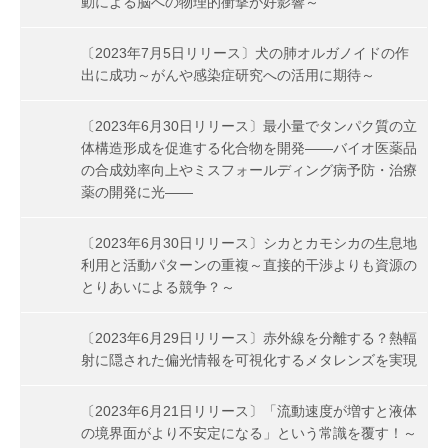
動による脳への物理的衝撃が好影響～
〔2023年7月5日リリース〕犬の肺オルガノイドの作
出に成功～がんや感染症研究への活用に期待～
〔2023年6月30日リリース〕最小量でタンパク質の立
体構造形成を促進する化合物を開発――バイオ医薬品
の合成効率向上やミスフォールディング病予防・治療
薬の開発に光――
〔2023年6月30日リリース〕シカとカモシカの生息地
利用と活動パターンの重複～直接的干渉よりも資源の
とりあいによる競争？～
〔2023年6月29日リリース〕赤外線を分離する？熱輻
射に隠された偏光情報を可視化するメタレンズを実現
〔2023年6月21日リリース〕「流動速度が増すと液体
の境界面がより不安定になる」という常識を覆す！～