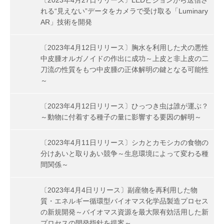
れる“見えない”データをカメラで受け取る「Luminary
AR」技術を開発
〔2023年4月12日リリース〕胸水を利用した犬の悪性
中皮腫オルガノイドの作出に成功～上皮と非上皮の二
刀流の性質をもつ中皮腫の正体解明の鍵となる可能性
～
〔2023年4月12日リリース〕ひっつき虫は誰が運ぶ？
～動物に付着する種子の量に影響する要因の解明～
〔2023年4月11日リリース〕シカとカモシカの食物の
分けあいと取りあい競争～生息環境によって変わる種
間関係～
〔2023年4月4日リリース〕副産物を再利用した物
質・エネルギー循環型バイオマス化学品製造プロセス
の新規開発～バイオマス資源を最大限有効活用した新
プロセスの開発指針を提案～