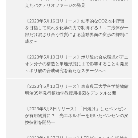
えたバクテリオファージの発見
〔2023年5月16日リリース〕効率的なCO2地中貯留
を目指して流れを化学の力で制御する！～二液体が一
部だけ混ざり合う性質による流動界面の変形の抑制に
成功～
〔2023年5月10日リリース〕ポリ酸の合成環境がアニ
オン分子の構造と単離形態にまで影響することを発見
～ポリ酸の合成研究を新たなステージへ～
〔2023年5月10日リリース〕東京農工大学科学博物館
明治35年発行植物学教授用掛図をデジタル公開
〔2023年5月8日リリース〕「日焼け」したベンゼン
が有用物質に？―光エネルギーを用いたベンゼンの変
換技術を開発―
〔2023年4月27日リリース〕LEDビジョンから送信さ