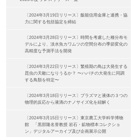
〔2024年3月19日リリース〕飯能信用金庫と連携・協
力に関する包括協定を締結
〔2024年3月28日リリース〕時間を考慮した種分布モ
デルにより、淡水魚カワムツの空間分布の季節変化の
高精度な予測手法を開発
〔2024年3月22日リリース〕繁殖期の鳥は大発生する
昆虫の天敵になりうるか？ 〜ハバチの大発生に同調
する鳥類を特定〜
〔2024年3月18日リリース〕プラズマと液体の３つの
物理的反応から液滴のナノサイズ化を紐解く
〔2024年3月15日リリース〕東京農工大学科学博物
館 「黒部隆名誉教授 岩石・鉱物標本コレクショ
ン」デジタルアーカイブ及び企画展示公開