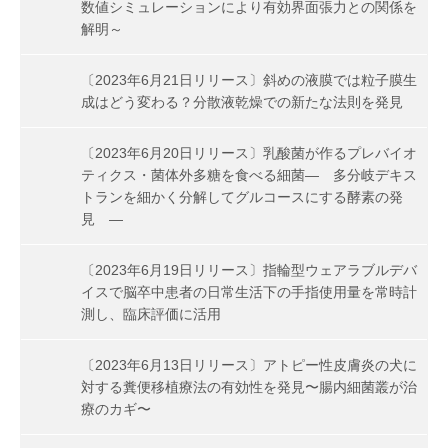
数値シミュレーションにより有効界面張力との関係を
解明～
〔2023年6月21日リリース〕斜めの液膜では粒子膜生
成はどう変わる？分散液乾燥での新たな法則を発見
〔2023年6月20日リリース〕乳酸菌が作るプレバイオ
ティクス・菌体外多糖を食べる細菌― 多分岐デキス
トランを細かく分解してグルコースにする酵素の発
見 ―
〔2023年6月19日リリース〕指輪型ウェアラブルデバ
イスで脳卒中患者の日常生活下の手指使用量を常時計
測し、臨床評価に活用
〔2023年6月13日リリース〕アトピー性皮膚炎の犬に
対する糞便移植療法の有効性を発見〜腸内細菌叢が治
療のカギ〜