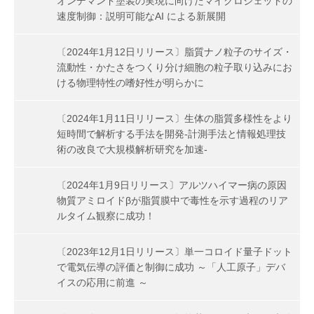
オンデマンド塗装の実現に向けたマイクロジェットの
速度制御：説明可能なAI による新展開
〔2024年1月12日リリース〕脂質ナノ粒子のサイズ・
流動性・かたさをつくり分け細胞の粒子取り込みにお
ける物理特性の嗜好性が明らかに
〔2024年1月11日リリース〕生体の脂質多様性をより
短時間で解析する手法を開発-計測手法と情報処理技
術の改良で大規模解析研究を加速-
〔2024年1月9日リリース〕アルツハイマー病の原因
物質アミロイドβが脂質膜中で毒性を示す過程のリア
ルタイム観察に成功！
〔2023年12月1日リリース〕単一コロイド量子ドット
で電気伝導の評価と制御に成功 ～「人工原子」デバ
イスの応用に前進 ～