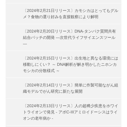
〔2024年2月21日リリース〕カモシカはとってもグル
メ？食物の選り好みを直接観察により解明
〔2024年2月20日リリース〕DNA-タンパク質間共有
結合パッチの開発 ―次世代ライフサイエンスツール
―
〔2024年2月15日リリース〕出生地と異なる環境には
移動しにくい？ ～ DNA解析が解き明かしたニホンカ
モシカの分散様式 ～
〔2024年2月14日リリース〕簡単に作製可能ながん組
織モデルでがん研究に新たな展開
〔2024年2月13日リリース〕人の超稀少疾患をホワイ
トライオンで発見 - アポC-IIIアミロイドーシスはライ
オンの老年病か -