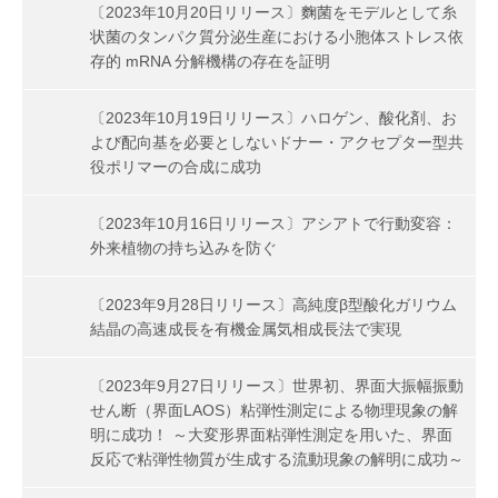
〔2023年10月20日リリース〕麴菌をモデルとして糸
状菌のタンパク質分泌生産における小胞体ストレス依
存的 mRNA 分解機構の存在を証明
〔2023年10月19日リリース〕ハロゲン、酸化剤、お
よび配向基を必要としないドナー・アクセプター型共
役ポリマーの合成に成功
〔2023年10月16日リリース〕アシアトで行動変容：
外来植物の持ち込みを防ぐ
〔2023年9月28日リリース〕高純度β型酸化ガリウム
結晶の高速成長を有機金属気相成長法で実現
〔2023年9月27日リリース〕世界初、界面大振幅振動
せん断（界面LAOS）粘弾性測定による物理現象の解
明に成功！ ～大変形界面粘弾性測定を用いた、界面
反応で粘弾性物質が生成する流動現象の解明に成功～