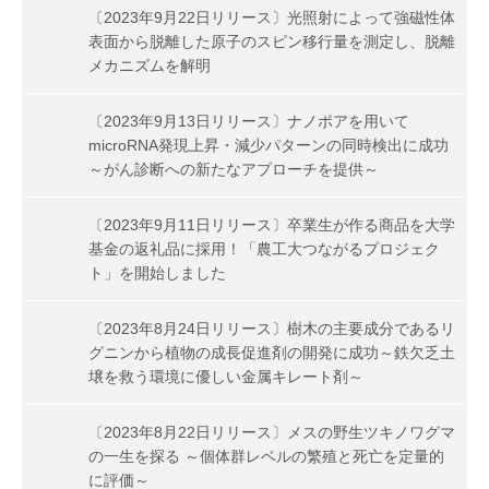
〔2023年9月22日リリース〕光照射によって強磁性体
表面から脱離した原子のスピン移行量を測定し、脱離
メカニズムを解明
〔2023年9月13日リリース〕ナノポアを用いて
microRNA発現上昇・減少パターンの同時検出に成功
～がん診断への新たなアプローチを提供～
〔2023年9月11日リリース〕卒業生が作る商品を大学
基金の返礼品に採用！「農工大つながるプロジェク
ト」を開始しました
〔2023年8月24日リリース〕樹木の主要成分であるリ
グニンから植物の成長促進剤の開発に成功～鉄欠乏土
壌を救う環境に優しい金属キレート剤～
〔2023年8月22日リリース〕メスの野生ツキノワグマ
の一生を探る ～個体群レベルの繁殖と死亡を定量的
に評価～