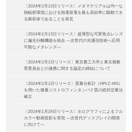
〔2024年2月13日リリース〕メタマテリアルは均一な
熱輻射環境における熱電発電を最も高効率に駆動でき
る吸収体であることを発見
〔2024年2月13日リリース〕超薄型な可変焦点レンズ
に偏光分離機能を統合 ―次世代の光通信技術へ応用
可能なメタレンズ―
〔2024年2月1日リリース〕東京農工大学と東京都教
育委員会との連携に関する協定の締結について
〔2024年2月1日リリース〕質量分析計（HPLC-MS）
を用いた微量ジストロフィンタンパク質の絶対定量法
確立
〔2024年1月29日リリース〕ホログラフィによるフル
カラー動画投影を実現 ―次世代ディスプレイの開発
に向けて―