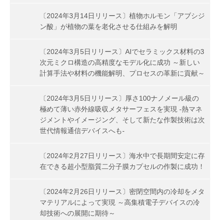
〔2024年3月14日リリース〕植物ホルモン「アブシジ
ン酸」が植物の葉を老化させる仕組みを解明
〔2024年3月5日リリース〕AIでセラミックス材料の3
次元ミクロ構造の高精度なモデル化に成功 ～新しい
計算手法や材料の機能解明、プロセスの革新に貢献～
〔2024年3月5日リリース〕厚さ100ナノメール級の
極めて薄い赤外線吸収メタサーフェスを実現 -熱マネ
ジメントやイメージング、そして新たな作製技術は次
世代情報通信デバイスへも-
〔2024年2月27日リリース〕海水中で長期間安定に存
在できる超小型脂質二分子膜カプセルの作製に成功！
〔2024年2月26日リリース〕密閉空間内の冷却をメタ
マテリアルによって実現 ～高集積電子デバイスの冷
却技術への展開に期待～