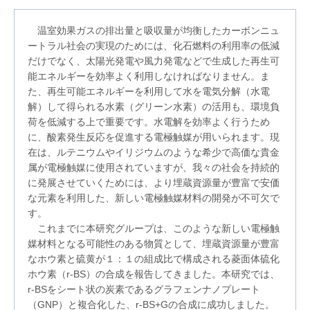
温室効果ガスの排出量と吸収量が均衡したカーボンニュ
ートラル社会の実現のためには、化石燃料の利用率の低減
だけでなく、太陽光発電や風力発電などで生成した再生可
能エネルギーを効率よく利用しなければなりません。ま
た、再生可能エネルギーを利用して水を電気分解（水電
解）して得られる水素（グリーン水素）の活用も、環境負
荷を低減する上で重要です。水電解を効率よく行うため
に、酸素発生反応を促進する電極触媒が用いられます。現
在は、ルテニウムやイリジウムのような希少で高価な貴金
属が電極触媒に使用されていますが、我々の社会を持続的
に発展させていくためには、より埋蔵資源量が豊富で安価
な元素を利用した、新しい電極触媒材料の開発が不可欠で
す。
これまでに本研究グループは、このような新しい電極触
媒材料となる可能性のある物質として、埋蔵資源量が豊富
なホウ素と硫黄が１：１の組成比で構成される菱面体硫化
ホウ素（r-BS）の合成を報告してきました。本研究では、
r-BSをシート状の炭素であるグラフェンナノプレート
（GNP）と複合化した、r-BS+Gの合成に成功しました。