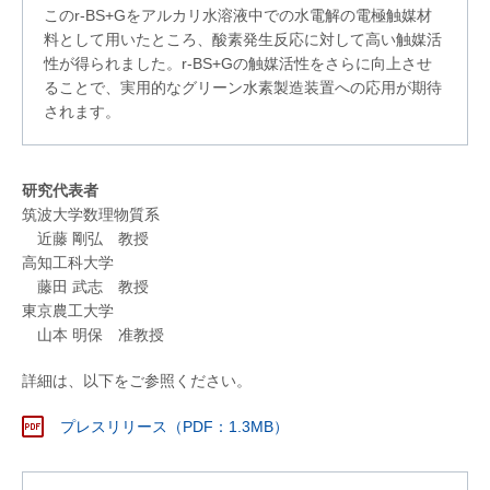
このr-BS+Gをアルカリ水溶液中での水電解の電極触媒材
料として用いたところ、酸素発生反応に対して高い触媒活
性が得られました。r-BS+Gの触媒活性をさらに向上させ
ることで、実用的なグリーン水素製造装置への応用が期待
されます。
研究代表者
筑波大学数理物質系
近藤 剛弘 教授
高知工科大学
藤田 武志 教授
東京農工大学
山本 明保 准教授
詳細は、以下をご参照ください。
プレスリリース（PDF：1.3MB）