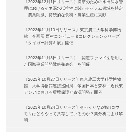
〔2023年12月1日リリース〕抑草のための水田深水管
理におけるイネ深水抵抗性に関わるゲノム領域を特定
－農薬削減、持続的な食料・農業生産に貢献－
〔2023年11月10日リリース〕東京農工大学科学博物
館 企画展 西村コンピュータコレクションシリーズ
「タイガー計算キ展」開催
〔2023年11月8日リリース〕「認定ファンドを活用し
た国際事業開発戦略発表会」を開催
〔2023年10月27日リリース〕東京農工大学科学博物
館 大学博物館連携巡回展「帝国日本と森林—近代東
アジアにおける環境保護と資源開発」開催
〔2023年10月24日リリース〕そっくりな2種のコウ
モリはどうやって共存しているのか？糞分析により解
明