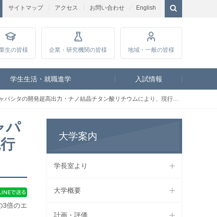
サイトマップ
アクセス
お問い合わせ
English
業生
の皆様
企業・研究
機関の皆様
地域・一般
の皆様
学生生活・就職進学
入試情報
力・ナノ結晶チタン酸リチウムにより、現行の電気二重層キャパシタの3倍のエネルギー密度を達成
ャパ
大学案内
現行
学長室より
大学概要
の3倍のエ
計画・評価