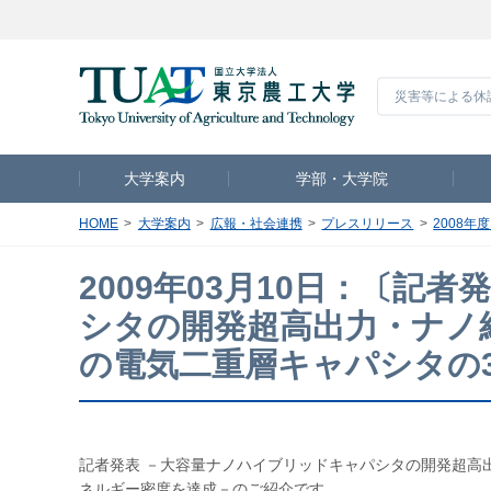
災害等による休
大学案内
学部・大学院
HOME
大学案内
広報・社会連携
プレスリリース
2008年
2009年03月10日：〔
シタの開発超高出力・ナノ
の電気二重層キャパシタの
記者発表 －大容量ナノハイブリッドキャパシタの開発超高
ネルギー密度を達成－のご紹介です。