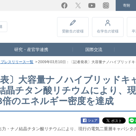
寄附
Facebook
Twitter
YouTube
Instagram
講
受験生
の皆様
在学生
の皆様
卒
研究・産官学連携
国際交流
度 プレスリリース一覧
2009年03月10日：〔記者発表〕大容量ナノハイブリッドキャパシタの開発超高出
記者発表〕大容量ナノハイブリッドキ
結晶チタン酸リチウムにより、
3倍のエネルギー密度を達成
出力・ナノ結晶チタン酸リチウムにより、現行の電気二重層キャパシタ