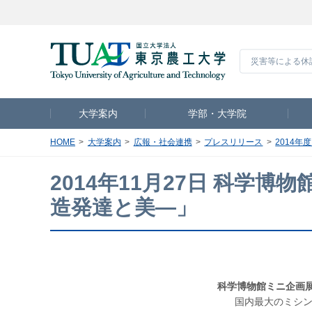
災害等による休
大学案内
学部・大学院
HOME
大学案内
広報・社会連携
プレスリリース
2014年
2014年11月27日 科学
造発達と美―」
科学博物館ミニ企画展
国内最大のミシ