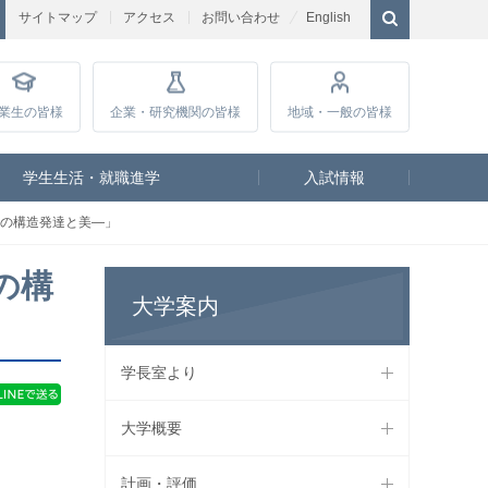
サイトマップ
アクセス
お問い合わせ
English
業生
の皆様
企業・研究
機関の皆様
地域・一般
の皆様
学生生活・就職進学
入試情報
―その構造発達と美―」
の構
大学案内
学長室より
大学概要
計画・評価