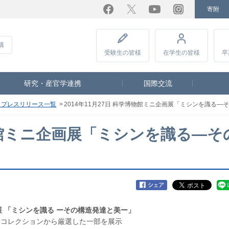
寄附
Facebook
Twitter
YouTube
Instagram
講
受験生
の皆様
在学生
の皆様
卒
研究・産官学連携
国際交流
度 プレスリリース一覧
2014年11月27日 科学博物館ミニ企画展「ミシンを識る
博物館ミニ企画展「ミシンを識る―そ
 「ミシンを識る ーその構造発達と美ー」
ンコレクションから厳選した一部を展示