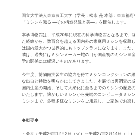
国立大学法人東京農工大学（学長：松永 是 本部：東京都
「ミシンを識る ―その構造発達と美―」を開催します。
本学博物館は、平成20年に現在の科学博物館となるまで、
た経緯から、数百台を越える国内外の家庭用ミシンを収蔵
は国内最大かつ世界的にもトップクラスになります。また
隣は、過去にはミシンメーカー蛇の目が国産初のミシン量
学の関係には縁深いものがあります。
今年度、博物館実習生の協力を得てミシンコレクションの
な出自と特徴を明らかにしてきました。本展では再調査の
国内生産の開始、そして大衆化に至るまでのミシンの歴史
いたします。懐かしいミシンから先端のコンピュータミシ
ミシンまで、多種多様なミシンをご用意し、ご家族でお楽
◆概要◆
・会期：平成26年12月2日（火）～平成27年2月14日（土）