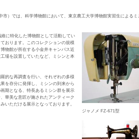
府中市）では、科学博物館において、東京農工大学博物館実習生によるミ
繊維に特化した博物館として活動してい
しております。このコレクションの規模
、博物館が所在する小金井キャンパス近
産工場を設置していたなど、ミシンと本
網羅的な再調査を行い、それぞれの多様
成果を存分に発揮し、ミシンの到来から
の画期となる、特長あるミシン群を展示
ン、華美な意匠が施されたアンティーク
しみいただける展示となっております。
ジャノメ FZ-671型