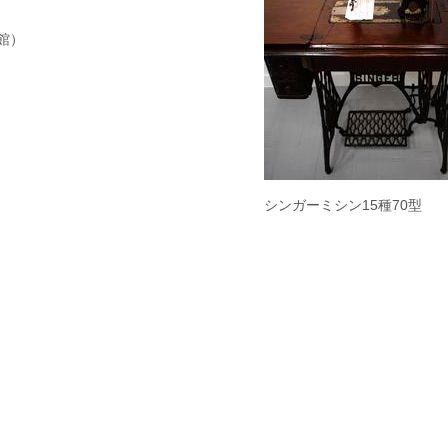
館）
シンガーミシン15種70型