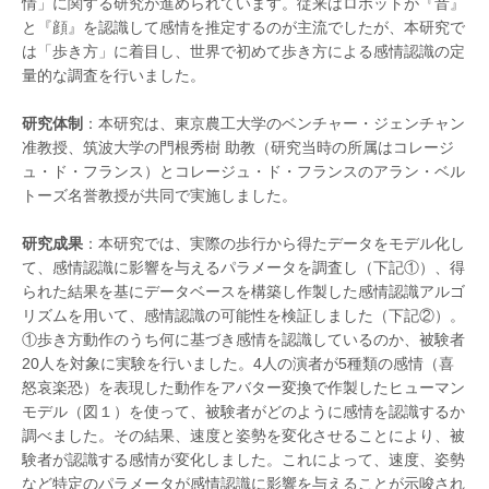
情」に関する研究が進められています。従来はロボットが『音』
と『顔』を認識して感情を推定するのが主流でしたが、本研究で
は「歩き方」に着目し、世界で初めて歩き方による感情認識の定
量的な調査を行いました。
研究体制
：本研究は、東京農工大学のベンチャー・ジェンチャン
准教授、筑波大学の門根秀樹 助教（研究当時の所属はコレージ
ュ・ド・フランス）とコレージュ・ド・フランスのアラン・ベル
トーズ名誉教授が共同で実施しました。
研究成果
：本研究では、実際の歩行から得たデータをモデル化し
て、感情認識に影響を与えるパラメータを調査し（下記①）、得
られた結果を基にデータベースを構築し作製した感情認識アルゴ
リズムを用いて、感情認識の可能性を検証しました（下記②）。
①歩き方動作のうち何に基づき感情を認識しているのか、被験者
20人を対象に実験を行いました。4人の演者が5種類の感情（喜
怒哀楽恐）を表現した動作をアバター変換で作製したヒューマン
モデル（図１）を使って、被験者がどのように感情を認識するか
調べました。その結果、速度と姿勢を変化させることにより、被
験者が認識する感情が変化しました。これによって、速度、姿勢
など特定のパラメータが感情認識に影響を与えることが示唆され