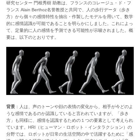
研究センター 門根秀樹 助教は、フランスのコレージュ・ド・フ
ランス Alain Berthoz名誉教授と共同で、人の歩行データ（歩き
方）から個々の感情特性を抽出・作製したモデルを用いて、数学
的に感情認識が可能であることを明らかにしました。これによっ
て、定量的に人の感情を予測できる可能性が示唆されました。概
要は、以下のとおりです。
背景
：人は、声のトーンや顔の表情の変化から、相手が今どのよ
うな感情であるのか認識していると言われていますが、「歩き
方」も同様に、感情を認識するための１つの要素として考えられ
ています。HRI（ヒューマン・ロボット・インタラクション）の
分野では、ロボットが日常の生活空間の中で活躍するために「感