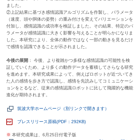
ました。
②上記結果に基づき感情認識アルゴリズムを作製し、パラメータ
（速度、頭や胴体の姿勢）の重み付けを変えてバリエーションを
付加し、感情認識の成功率を検証しました。その結果、特定のパ
ラメータが感情認識に大きく影響を与えることが明らかになりま
した。本研究により、全体の動作ではなく一部の動きを見るだけ
で感情を認識できることが示されました。
今後の展開
： 今後、より複雑かつ多様な感情認識の可能性を検
証していくため、より多くの動作データを蓄積してさらなる研究
を進めます。本研究成果によって、例えばロボットが近づいてき
た人の感情を歩き方で認識し、感情を先読みしてコミュニケーシ
ョンをとるなど、従来の感情認識ロボットに比して飛躍的な機能
進化が期待されます。
筑波大学ホームページ（別リンクで開きます）
プレスリリース原稿(PDF：292KB)
※
本研究成果は、6月25日付電子版