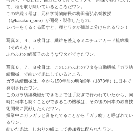
て、種を取り除いているところだワン。
この綿繰り器は、元科学博物館長の梅田倫弘名誉教授
（@karakuri_one）が開発・製作したもの。
レバーをくるくる回すと、種とワタが簡単に分けられるワン！
写真３、４、５枚目は、繊維を整えるミニチュアカード梳綿機
（そめんき）。
ふわふわの綿菓子のようなワタができたワン。
写真６、７、８枚目は、このふわふわのワタを自動機械「ガラ紡
績機械」で紡いで糸にしているところ。
ガラ紡績機械は、今から150年前の明治6年（1873年）に日本で
発明されたワン。
このガラ紡績機械ができるまでは手紡ぎで行われていたから、同
時に何本も紡ぐことができるこの機械は、その後の日本の独自技
術開発に貢献したんだワン。
操業中にガラガラと音をたてることから「ガラ紡」と呼ばれてい
るワン。
紡いだ糸は、しおりの紐にして参加者に配られたワン。