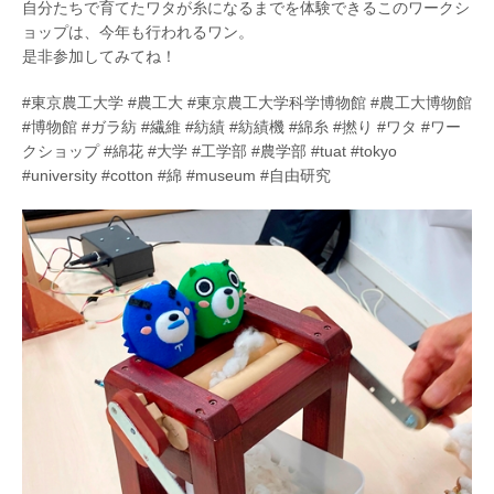
自分たちで育てたワタが糸になるまでを体験できるこのワークシ
ョップは、今年も行われるワン。
是非参加してみてね！
#東京農工大学 #農工大 #東京農工大学科学博物館 #農工大博物館
#博物館 #ガラ紡 #繊維 #紡績 #紡績機 #綿糸 #撚り #ワタ #ワー
クショップ #綿花 #大学 #工学部 #農学部 #tuat #tokyo
#university #cotton #綿 #museum #自由研究