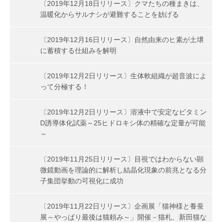
〔2019年12月18日リリース〕クマたちの種まきは、
温暖化からサルナシが避難することを妨げる
〔2019年12月16日リリース〕自然由来のヒ素が土壌
に蓄積する仕組みを解明
〔2019年12月2日リリース〕生体軟組織が超音波によ
って分極する！
〔2019年12月2日リリース〕溶液中で安定なビタミン
D誘導体化試薬～25ヒドロキシ体の精確な定量が可能
～
〔2019年11月25日リリース〕目視ではわからない顕
微鏡動画を理論的に解析し結晶化現象の前兆となる分
子集団挙動の可視化に成功
〔2019年11月22日リリース〕企画展「猫神様と養蚕
展～やっぱり最後は猫頼み～」開催－猫札、新田猫な