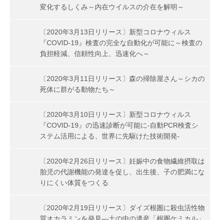
変化するしくみ～内在ウイルスの介在を解明～
〔2020年3月13日リリース〕新型コロナウィルス
『COVID-19』検査の完全な自動化が可能に～検査の
負担軽減、信頼性向上、迅速化へ～
〔2020年3月11日リリース〕森の掃除屋さん～シカの
死体に群がる動物たち～
〔2020年3月10日リリース〕新型コロナウィルス
『COVID-19』の迅速診断が可能に-自動PCR検査シ
ステム活用による、世界に先駆けた技術開発-
〔2020年2月26日リリース〕妊娠中の食物繊維摂取は
胎児の代謝機能の発達を促し、出生後、子の肥満にな
りにくい体質をつくる
〔2020年2月19日リリース〕ダイズ根圏に殺虫活性物
質オカラミンを発見―土の中の遺産「根圏ケミカル」