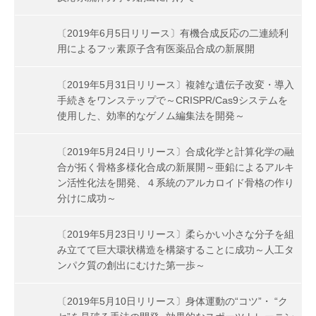
〔2019年6月5日リリース〕有機合成反応の二連続利
用によるフッ素原子含有医薬品合成の新展開
〔2019年5月31日リリース〕複雑な遺伝子改変・導入
手続きをワンステップで～CRISPR/Cas9システムを
使用した、効率的なゲノム編集法を開発～
〔2019年5月24日リリース〕合成化学と計算化学の融
合が拓く骨格多様化合成の新展開～亜鉛によるアルキ
ン活性化法を開発、４系統のアルカロイド骨格の作り
分けに成功～
〔2019年5月23日リリース〕柔らかい小さな分子を組
み立てて巨大環状構造を構築することに成功～人工タ
ンパク質の創出にむけた第一歩～
〔2019年5月10日リリース〕身体運動の“コツ”・ “ク