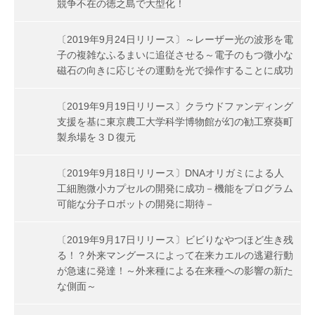
競争不在の徳之島で大型化！
〔2019年9月24日リリース〕～レーザー光の波形を電
子の複雑なふるまいに追従させる～電子のもつ微小な
磁石の向きに応じその運動を光で操作することに成功
〔2019年9月19日リリース〕クラウドファンディング
支援を基に東京農工大学科学博物館が幻の勧工寮葵町
製糸場を３Ｄ復元
〔2019年9月18日リリース〕DNAオリガミによる人
工細胞微小カプセルの開発に成功－機能をプログラム
可能な分子ロボットの開発に期待－
〔2019年9月17日リリース〕ビビりなやつほど生き残
る！？外来マングースによって在来カエルの逃避行動
が急速に発達！～外来種による在来種への影響の新た
な側面～