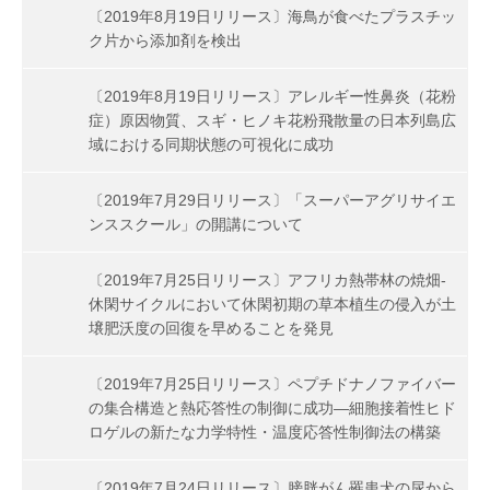
〔2019年8月19日リリース〕海鳥が食べたプラスチッ
ク片から添加剤を検出
〔2019年8月19日リリース〕アレルギー性鼻炎（花粉
症）原因物質、スギ・ヒノキ花粉飛散量の日本列島広
域における同期状態の可視化に成功
〔2019年7月29日リリース〕「スーパーアグリサイエ
ンススクール」の開講について
〔2019年7月25日リリース〕アフリカ熱帯林の焼畑-
休閑サイクルにおいて休閑初期の草本植生の侵入が土
壌肥沃度の回復を早めることを発見
〔2019年7月25日リリース〕ペプチドナノファイバー
の集合構造と熱応答性の制御に成功―細胞接着性ヒド
ロゲルの新たな力学特性・温度応答性制御法の構築
〔2019年7月24日リリース〕膀胱がん罹患犬の尿から