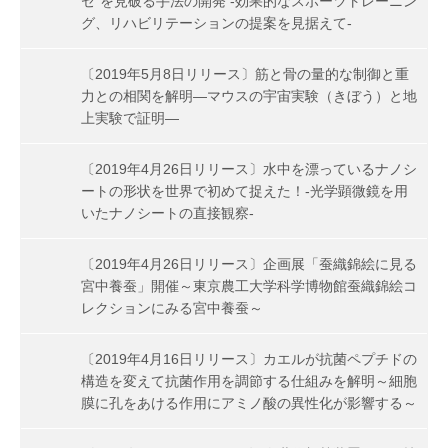
セ”を見破る手法の開発 -効果的なスポーツトレーニン
グ、リハビリテーションの提案を見据えて-
〔2019年5月8日リリース〕筋と骨の量的な制御と重
力との相関を解明―マウスの宇宙実験（きぼう）と地
上実験で証明―
〔2019年4月26日リリース〕水中を漂っているナノシ
ートの形状を世界で初めて捉えた！-光学顕微鏡を用
いたナノシートの直接観察-
〔2019年4月26日リリース〕企画展「蚕織錦絵に見る
宮中養蚕」開催～東京農工大学科学博物館蚕織錦絵コ
レクションにみる宮中養蚕～
〔2019年4月16日リリース〕カエルが抗菌ペプチドの
構造を変えて抗菌作用を調節する仕組みを解明～細胞
膜に孔をあける作用にアミノ酸の異性化が影響する～