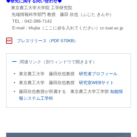
◆研究に関する問い合わせ◆
東京農工大学大学院 工学研究院
先端情報科学部門 教授 藤田 欣也（ふじた きんや）
TEL：042-388-7142
E-mail：kfujita（ここに@を入れてください）cc.tuat.ac.jp
プレスリリース（PDF:570KB）
関連リンク（別ウィンドウで開きます）
東京農工大学 藤田欣也教授
研究者プロフィール
東京農工大学 藤田欣也教授
研究室WEBサイト
藤田欣也教授が所属する 東京農工大学工学部
知能情
報システム工学科