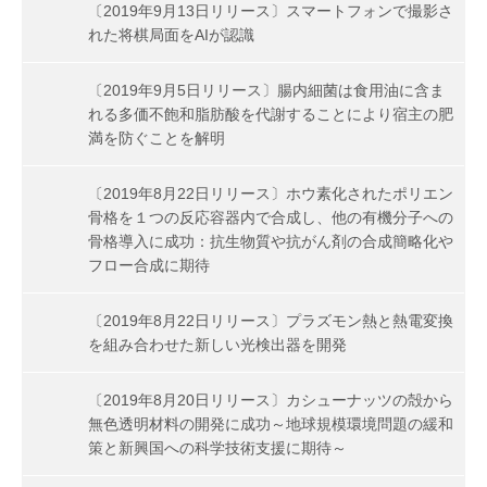
〔2019年9月13日リリース〕スマートフォンで撮影さ
れた将棋局面をAIが認識
〔2019年9月5日リリース〕腸内細菌は食用油に含ま
れる多価不飽和脂肪酸を代謝することにより宿主の肥
満を防ぐことを解明
〔2019年8月22日リリース〕ホウ素化されたポリエン
骨格を１つの反応容器内で合成し、他の有機分子への
骨格導入に成功：抗生物質や抗がん剤の合成簡略化や
フロー合成に期待
〔2019年8月22日リリース〕プラズモン熱と熱電変換
を組み合わせた新しい光検出器を開発
〔2019年8月20日リリース〕カシューナッツの殻から
無色透明材料の開発に成功～地球規模環境問題の緩和
策と新興国への科学技術支援に期待～