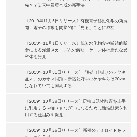
先？？炭素中員環合成の新手法
〔2019年11月5日リリース〕有機電子移動化学の新展
開－電子の移動を間接的に「見る」ことに成功－
〔2019年11月1日リリース〕低炭水化物食や断続的断
食による減量メカニズムの解明―ケトン体の新たな受
容体を発見―
〔2019年10月31日リリース〕「時計仕掛けのケヤキ
並木」のカオス同期－新宿と府中のケヤキらは20km
はなれていても同期する－
〔2019年10月28日リリース〕昆虫は活性酸素を上手
に利用する～蛹（さなぎ）になるために活性酸素を利
用する仕組みを発見～
〔2019年10月25日リリース〕新種のアミロイドをラ
ットから発見