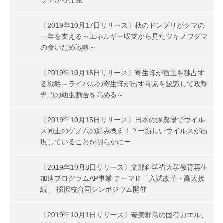
〔2019年10月17日リリース〕秋のドングリがクマの
一年を支える～エネルギー収支から見たツキノワグマ
の食いだめ戦略～
〔2019年10月16日リリース〕寄生蜂が宿主を独占す
る戦略～ライバルの寄生蜂が出す毒素を認識して攻撃
専門の幼虫割合を高める～
〔2019年10月15日リリース〕日本の豚農場でウイル
ス同士のゲノムの組み換え！？ー新しいウイルスが出
現していることが明らかにー
〔2019年10月8日リリース〕文部科学省大学教育再生
加速プログラムAP事業 テーマⅢ「入試改革・高大接
続」 採択校合同シンポジウム開催
〔2019年10月1日リリース〕奄美群島の固有カエル、