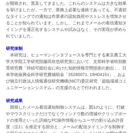
が開発され、普及してきました。これらのシステムは大きな効果
を挙げましたが、一方で、業務上必要な連絡であっても、不適切
なタイミングでの通知は作業者の認知負荷やストレスを増加させ
ることが知られています。しかし、これまでメールの着信通知タ
イミングを適正化するシステムや試みはなく、その実現が求めら
れていました。
研究体制
本研究は、ヒューマンインタフェースを専門とする東京農工大
学大学院工学研究院藤田欣也研究室において、文部科学省特別教
育研究費「持続可能社会に向けた知的情報空間技術の創出」、日
本学術振興会科学研究費補助金「26280071, 19H04151」、およ
び独立行政法人情報通信研究機構(NICT)委託研究「超臨場感コミ
ュニケーションシステム」の支援のもとで行われました。
研究成果
開発したメール着信通知制御システムは、図1のように、打鍵
やマウスクリックだけでなくウィンドウ数の増減やクリップボー
ドの使用といった詳細なPC操作情報からユーザの割り込み許容
度（注1）を推定する部分と、メールの配信タイミングを制御す