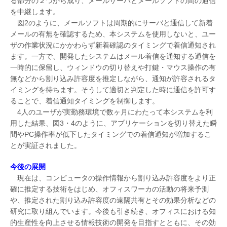
る部分の２つから成り、メールサーバとメールソフトの間の通信
を中継します。
図2のように、メールソフトは周期的にサーバと通信して新着
メールの有無を確認するため、本システムを使用しないと、ユー
ザの作業状況にかかわらず新着確認のタイミングで着信通知され
ます。一方で、開発したシステムはメール着信を通知する通信を
一時的に保留し、ウィンドウの切り替えや打鍵・マウス操作の有
無などから割り込み許容度を推定しながら、通知が許容されるタ
イミングを待ちます。そうして適切と判定した時に通信を許可す
ることで、着信通知タイミングを制御します。
4人のユーザが実勤務環境で数ヶ月にわたって本システムを利
用した結果、図3・4のように、アプリケーションを切り替えた瞬
間やPC操作率が低下したタイミングでの着信通知が増加するこ
とが実証されました。
今後の展開
現在は、コンピュータの操作情報から割り込み許容度をより正
確に推定する技術をはじめ、オフィスワーカの活動の将来予測
や、推定された割り込み許容度の遠隔共有とその効果分析などの
研究に取り組んでいます。今後も引き続き、オフィスにおける知
的生産性を向上させる情報技術の開発を目指すとともに、その効