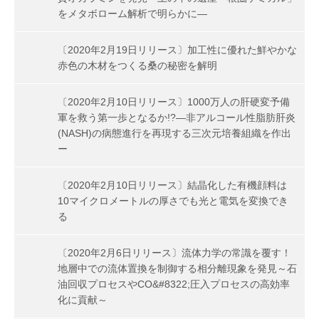
をメタボローム解析で明らかに―
〔2020年2月19日リリース〕加工性に優れた鮮やかな
赤色の木材をつくる桑の秘密を解明
〔2020年2月10日リリース〕1000万人の肝硬変予備
軍を救う第一歩となるか!?―非アルコール性脂肪肝炎
(NASH)の病態進行を再現する三次元培養組織を作出
ー
〔2020年2月10日リリース〕結晶化した有機顔料は
10マイクロメートルの厚さでも光と電気を変換でき
る
〔2020年2月6日リリース〕流体力学の常識を覆す！
地層中での流体置換を制御する相分離現象を発見～石
油回収プロセスやCO&#8322;圧入プロセスの高効率
化に貢献～