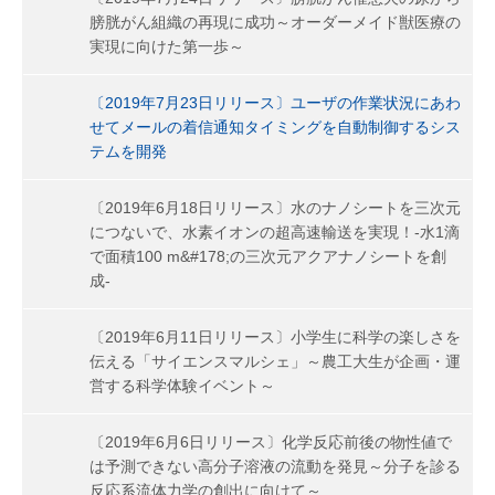
膀胱がん組織の再現に成功～オーダーメイド獣医療の
実現に向けた第一歩～
〔2019年7月23日リリース〕ユーザの作業状況にあわ
せてメールの着信通知タイミングを自動制御するシス
テムを開発
〔2019年6月18日リリース〕水のナノシートを三次元
につないで、水素イオンの超高速輸送を実現！-水1滴
で面積100 m&#178;の三次元アクアナノシートを創
成-
〔2019年6月11日リリース〕小学生に科学の楽しさを
伝える「サイエンスマルシェ」～農工大生が企画・運
営する科学体験イベント～
〔2019年6月6日リリース〕化学反応前後の物性値で
は予測できない高分子溶液の流動を発見～分子を診る
反応系流体力学の創出に向けて～