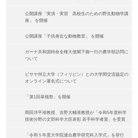
公開講座「実演・実習 高校生のための野生動物学講
座」 を開催
公開講座「子供身近な動物教室」 を開催
ガーナ共和国特命全権大使閣下御一行の農学部訪問に
ついて
ビサヤ州立大学（フィリピン）との大学間交流協定の
オンライン署名式について
「第1回皐槻祭」を開催
岡田洋平准教授、吉野大輔准教授が「令和5年度科学
技術分野の文部科学大臣表彰 若手科学者賞」を受賞
「令和５年度大学院連合農学研究科入学式」を挙行