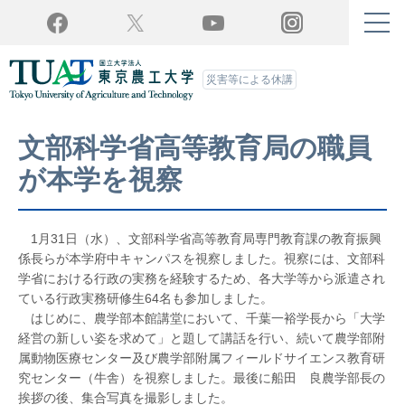
Twitter
YouTube
Facebook
Instagram
災害等による休講
文部科学省高等教育局の職員
が本学を視察
1月31日（水）、文部科学省高等教育局専門教育課の教育振興
係長らが本学府中キャンパスを視察しました。視察には、文部科
学省における行政の実務を経験するため、各大学等から派遣され
ている行政実務研修生64名も参加しました。
はじめに、農学部本館講堂において、千葉一裕学長から「大学
経営の新しい姿を求めて」と題して講話を行い、続いて農学部附
属動物医療センター及び農学部附属フィールドサイエンス教育研
究センター（牛舎）を視察しました。最後に船田 良農学部長の
挨拶の後、集合写真を撮影しました。