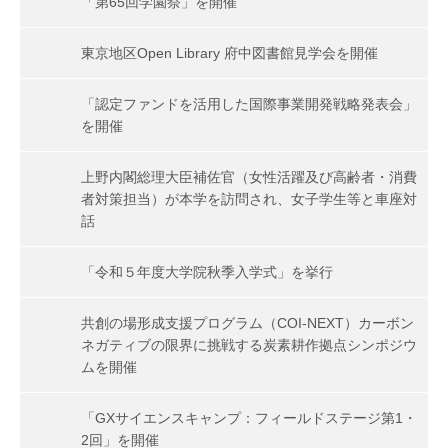
「第65回学園祭」を開催
東京地区Open Library 府中図書館見学会を開催
「認定ファンドを活用した国際事業開発戦略発表会」
を開催
上野内閣総理大臣補佐官（女性活躍及び高齢者・消費
者対策担当）が本学を訪問され、女子学生等と車座対
話
「令和５年度大学院秋季入学式」を挙行
共創の場形成支援プログラム（COI-NEXT）カーボン
ネガティブの限界に挑戦する炭素耕作拠点シンポジウ
ムを開催
「GXサイエンスキャンプ：フィールドステージ第1・
2回」を開催