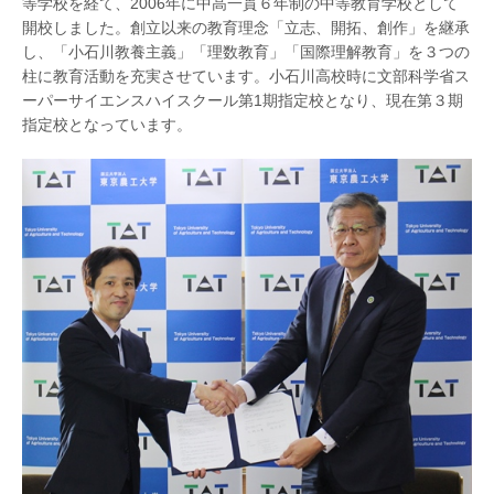
等学校を経て、2006年に中高一貫６年制の中等教育学校として
開校しました。創立以来の教育理念「立志、開拓、創作」を継承
し、「小石川教養主義」「理数教育」「国際理解教育」を３つの
柱に教育活動を充実させています。小石川高校時に文部科学省ス
ーパーサイエンスハイスクール第1期指定校となり、現在第３期
指定校となっています。