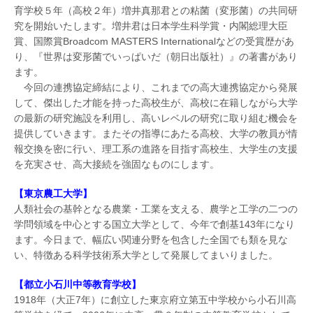
育学校５年（高校２年）増井真那君との粘菌（変形菌）の共同研
究を開始いたします。増井君は日本学生科学賞・内閣総理大臣
賞、国際賞Broadcom MASTERS Internationalなどの受賞歴があ
り、『世界は変形菌でいっぱいだ（朝日出版社）』の著書があり
ます。
今回の連携協定締結により、これまでの高大連携協定から発展
して、傑出した才能を持った高校生が、高校に在籍しながら大学
の最新の研究施設を利用し、高いレベルの研究に取り組む機会を
提供していきます。またその指導にあたる高校、大学の教員が情
報交換を密に行い、理工系の進路を目指す高校生、大学生の支援
を充実させ、高大接続を強固なものにします。
【東京農工大学】
人類社会の基幹となる農業・工業を支える、農学と工学の二つの
学問領域を中心とする国立大学として、今年で創基143年になり
ます。今日まで、幅広い関連分野を包含した全国でも類を見な
い、特徴ある科学技術系大学として発展してまいりました。
【都立小石川中等教育学校】
1918年（大正7年）に創立した東京府立第五中学校から小石川高