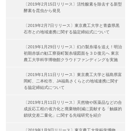
〔2019年2月15日リリース〕活性酸素を除去する新型
酵素を昆虫から発見
〔2019年2月7日リリース〕東京農工大学と青森県黒
石市との地域連携に関する協定締結式について
〔2019年1月29日リリース〕幻の製糸場を追え！明治
初期赤坂の勧工寮葵町製糸場図面を３Ｄ復元へ 東京
農工大学科学博物館クラウドファンディングを実施
〔2019年1月11日リリース〕東京農工大学と福島県富
岡町、二本松市、JA福島さくらとの地域連携に関す
る協定締結式について
〔2019年1月11日リリース〕天然物や医薬品などの合
成反応工程の省力化と廃棄物削減に貢献する「触媒的
鎖状交差二量化」に関する先端研究を紹介
〔2019年1月9日リリース〕東京農工大学科学博物