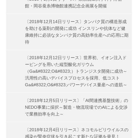
館・岡谷蚕糸博物館連携記念企画展を開催
〔2018年12月14日リリース〕タンパク質の構造形成
を助ける薬剤の開発に成功 インスリンや抗体など健
康維持に必須なタンパク質の高効率生産への応用に期
待
〔2018年12月12日リリース〕世界初、イオン注入ド
ーピングを用いた縦型酸化ガリウム
（Ga&#8322;O&#8323;）トランジスタ開発に成功～
汎用性の高いデバイスプロセスを採用、低コスト
Ga&#8322;O&#8323;パワーデバイス量産への道筋～
〔2018年12月5日リリース〕「AI間連携基盤技術」の
NEDO事業に採択～製造・物流現場でのAIによる交渉
で業務効率を向上～
〔2018年12月4日リリース〕ネコモルビリウイルスの
感染が腎炎症状を引き起こす新たな証拠を発見！