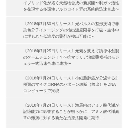
イブリッド化が拓く天然物合成の新展開〜制ガン活性
を発現する多環性アルカロイド群の系統的迅速合成〜
〔2018年7月30日リリース〕光パルスの整形技術で非
染色分子イメージングの検出濃度限界を打破～生体中
に埋もれた低濃度の薬剤が検出可能に～
〔2018年7月25日リリース〕元素を変えて誘導体創製
のゲームチェンジ！？〜抗マラリア治療薬候補のモジ
ュラー式迅速合成に成功〜
〔2018年7月24日リリース〕小細胞肺癌が分泌する2
種類のマイクロRNAのパターン診断（検出）をDNA
コンピュータで実現
〔2018年7月24日リリース〕海馬内のアミノ酸代謝が
記憶能力に影響することが明らかに―アミノ酸代謝異
常の難病に対する新たな治療法開発に期待―