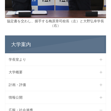
協定書を交わし、握手する梅原章司校長（左）と大野弘幸学長
（右）
大学案内
学長室より
大学概要
計画・評価
情報公開
広報・社会連携