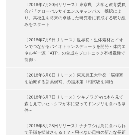
〔2018年7月20日リリース〕東京農工大学と教育委員
会が「グローバルサイエンスキャンパス」採択によ
り、高校生を将来の卓越した研究者に養成する取り組
みをスタート
〔2018年7月9日リリース〕世界初・生体素材とイオ
ンでつながるバイオトランスデューサを開発～体内エ
ネルギー源「ATP」の合成をプロトニック有機電極で
制御～
〔2018年6月8日リリース〕東京農工大学発「脳梗塞
を治療する新薬候補」の臨床第Ⅱ相試験を開始
〔2018年6月7日リリース〕ツキノワグマは木を見て
森も見ていた～クマが木に登ってドングリを食べる条
件～
〔2018年5月25日リリース〕ナナフシは鳥に食べられ
て子孫を拡散させる！？～飛べない昆虫の新たな長距