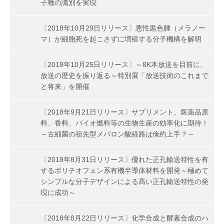
子種の識別を実現
〔2018年10月29日リリース〕悪性黒色腫（メラノー
マ）が細胞死を起こさずに増殖する分子機構を解明
〔2018年10月25日リリース〕～8K本放送を目前に、
放送の歴史を振り返る～特別展「放送技術のこれまで
と将来」を開催
〔2018年9月21日リリース〕サプリメント、医薬品原
料、香料、バイオ燃料等の生物生産の効率化に期待！
～古細菌の祖先型メバロン酸経路は倹約上手？～
〔2018年8月31日リリース〕優れた正孔輸送特性を有
するポリチオフェン系有機半導体材料を開発～極めて
シンプルな分子デザインによる高い正孔輸送特性の発
現に成功～
〔2018年8月22日リリース〕化学合成と酵素合成のハ