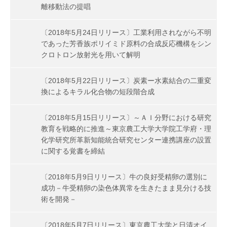
離移動法の提唱
〔2018年5月24日リリース〕工業利用されながら不明
であった芳香族ポリイミド原料の合成反応機構をシン
クロトロン放射光を用いて解明
〔2018年5月22日リリース〕炭素ー水素結合の二重変
換によるキラル化合物の短段階合成
〔2018年5月15日リリース〕～ＡＩ分野における研究
教育を戦略的に推進～東京農工大学大学院工学府・理
化学研究所革新知能統合研究センター連携講座の設置
に関する覚書を締結
〔2018年5月9日リリース〕牛の良好受精卵の選別に
成功－牛受精卵の染色体異常を生きたまま見分ける技
術を開発－
〔2018年5月7日リリース〕東京農工大学と日清オイ