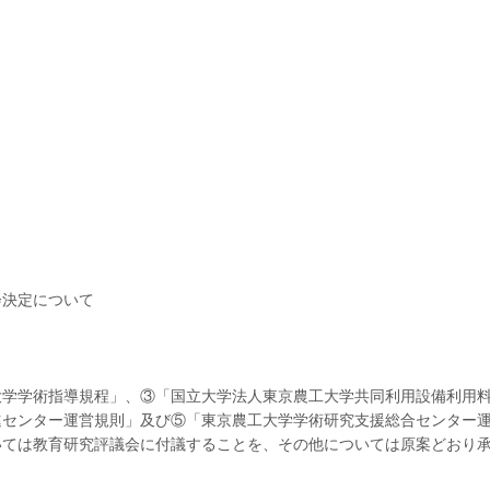
会決定について
大学学術指導規程」、③「国立大学法人東京農工大学共同利用設備利用
進センター運営規則」及び⑤「東京農工大学学術研究支援総合センター
いては教育研究評議会に付議することを、その他については原案どおり