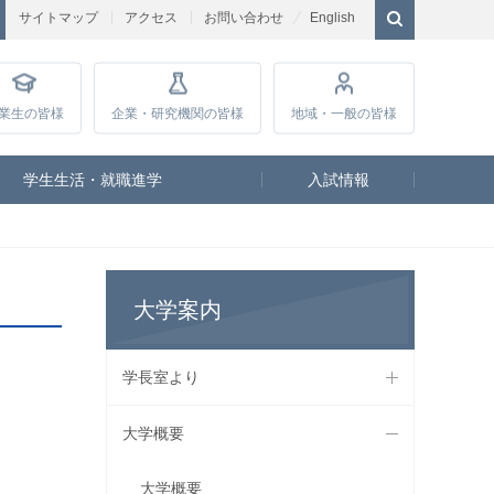
サイトマップ
アクセス
お問い合わせ
English
業生
の皆様
企業・研究
機関の皆様
地域・一般
の皆様
学生生活・就職進学
入試情報
大学案内
学長室より
大学概要
大学概要