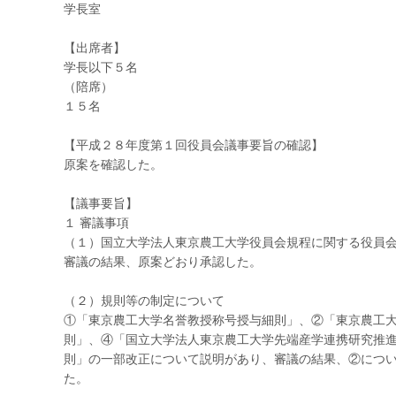
学長室
【出席者】
学長以下５名
（陪席）
１５名
【平成２８年度第１回役員会議事要旨の確認】
原案を確認した。
【議事要旨】
１ 審議事項
（１）国立大学法人東京農工大学役員会規程に関する役員
審議の結果、原案どおり承認した。
（２）規則等の制定について
①「東京農工大学名誉教授称号授与細則」、②「東京農工
則」、④「国立大学法人東京農工大学先端産学連携研究推
則」の一部改正について説明があり、審議の結果、②につ
た。