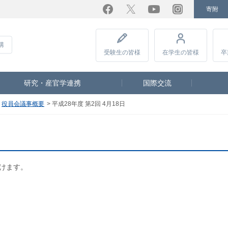
寄附
Facebook
Twitter
YouTube
Instagram
講
受験生
の皆様
在学生
の皆様
卒
研究・産官学連携
国際交流
役員会議事概要
平成28年度 第2回 4月18日
だけます。