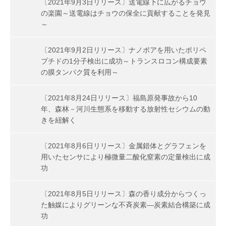
〔2021年9月3日リリース〕送電線下に広がるチョウ
の楽園～送電線はチョウの保全に貢献することを発見
～
〔2021年9月2日リリース〕ナノポアを用いたポリペ
プチドの1分子検出に成功～トランスロコン構成要素
の膜タンパク質を利用～
〔2021年8月24日リリース〕福島原発事故から10
年、森林－河川生態系を移動する放射性セシウムの動
きを紐解く
〔2021年8月6日リリース〕金属錯体とグラフェンを
用いたセンサにより極微量二酸化窒素の定量検出に成
功
〔2021年8月5日リリース〕森の香り成分からつくっ
た触媒によりグリーンな不斉炭素―炭素結合構築に成
功