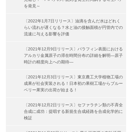
を発見～
〔2022年1月7日リリース〕油滴を含んだ水はどれく
らい流れが遅くなる？水と油の接触面積が円管内での
流速に与える影響を評価
〔2021年12月9日リリース〕パラフィン表面における
アルカリ金属原子の滞在時間分布の詳細を解明―原子
時計の精度向上への期待―
〔2021年12月3日リリース〕東京農工大学植物工場の
成果が社会実装される！日本初の果樹工場からブルー
ベリー果実の出荷が始まる！
〔2021年12月2日リリース〕セファラチン類の不斉全
合成に成功：提唱する新規生合成経路を合成化学的に
検証