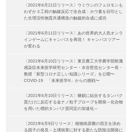
〔2021年6月21日リリース〕ウミウシのフェロモンも
わずか３工程の触媒反応で全合成：ホウ素を目印とし
た生理活性物質共通構造の触媒的合成に成功
〔2021年6月11日リリース〕あの世界的大人気オンラ
インゲームにキャンパスを再現！ キャンパスツアー
が変わる
〔2021年6月10日リリース〕東京農工大学農学部附属
感染症未来疫学研究センター・水谷哲也センター長・
教授「新型コロナ正しい知識シリーズ」を公開〜
COVID-19 「未来疫学®」からの挑戦〜
〔2021年6月10日リリース〕糖鎖に結合するタンパク
質だけに反応する金ナノ粒子プローブを開発～化合物
を用いた標的タンパク質同定の加速化～
〔2021年6月9日リリース〕植物病原菌の宿主を決め
る因子の発見－土壌病害に対する新たな防除法開発に