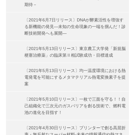
期待－
〔2021年6月7日リリース〕DNAが酵素活性を増強す
る新機能の発見―未知の生命現象の一端を掴んだ！診
断技術開発へも展開―
〔2021年5月13日リリース〕東京農工大学発「新規脳
梗塞治療薬」の臨床第Ⅱ相試験成功・目標達成
〔2021年5月13日リリース〕均一温度環境における熱
電発電を可能にするメタマテリアル熱電変換素子を提
案
〔2021年5月10日リリース〕一枚で三面を守る！！自
己組織化で三次元のガスバリアを創る技術で、燃料電
池の進化を目指す！
〔2021年4月30日リリース〕プリンターで創る高屈折
率・無反射なスーパー材料-未来の情報通信や熱マネ