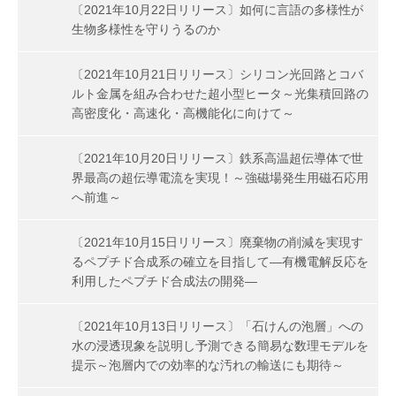
〔2021年10月22日リリース〕如何に言語の多様性が
生物多様性を守りうるのか
〔2021年10月21日リリース〕シリコン光回路とコバ
ルト金属を組み合わせた超小型ヒータ～光集積回路の
高密度化・高速化・高機能化に向けて～
〔2021年10月20日リリース〕鉄系高温超伝導体で世
界最高の超伝導電流を実現！～強磁場発生用磁石応用
へ前進～
〔2021年10月15日リリース〕廃棄物の削減を実現す
るペプチド合成系の確立を目指して―有機電解反応を
利用したペプチド合成法の開発―
〔2021年10月13日リリース〕「石けんの泡層」への
水の浸透現象を説明し予測できる簡易な数理モデルを
提示～泡層内での効率的な汚れの輸送にも期待～