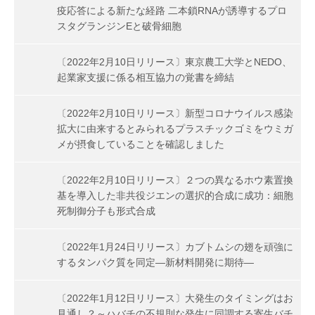
疫応答による新たな経路 二本鎖RNAが誘導するプロ
スタグランジンEと破骨細胞
〔2022年2月10日リリース〕東京農工大学とNEDO、
起業家支援に係る相互協力の覚書を締結
〔2022年2月10日リリース〕新型コロナウイルス感染
拡大に由来するとみられるプラスチックゴミをウミガ
メが摂食していることを確認しました
〔2022年2月10日リリース〕２つの異なるホウ素置換
基を導入した非共役ジエンの選択的合成に成功：細胞
死制御分子も形式合成
〔2022年1月24日リリース〕カブトムシの翅を頑強に
するタンパク質を同定―新材料開発に期待―
〔2022年1月12日リリース〕大発生のタイミングはお
見通し？～ハバチの不規則な発生に同調する寄生バチ