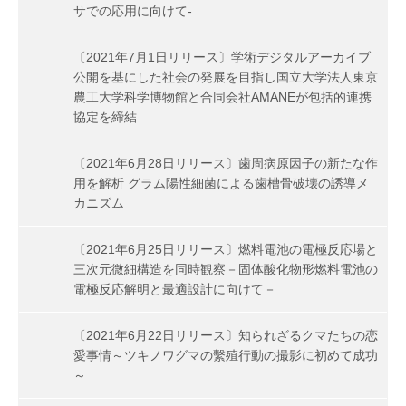
サでの応用に向けて-
〔2021年7月1日リリース〕学術デジタルアーカイブ
公開を基にした社会の発展を目指し国立大学法人東京
農工大学科学博物館と合同会社AMANEが包括的連携
協定を締結
〔2021年6月28日リリース〕歯周病原因子の新たな作
用を解析 グラム陽性細菌による歯槽骨破壊の誘導メ
カニズム
〔2021年6月25日リリース〕燃料電池の電極反応場と
三次元微細構造を同時観察－固体酸化物形燃料電池の
電極反応解明と最適設計に向けて－
〔2021年6月22日リリース〕知られざるクマたちの恋
愛事情～ツキノワグマの繫殖行動の撮影に初めて成功
～