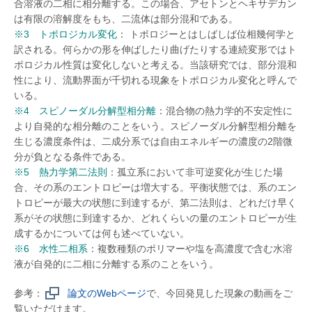
合溶液の二相に相分離する。この場合、アセトンとヘキサデカン
は有限の溶解度をもち、二流体は部分混和である。
※3 トポロジカル変化
： トポロジーとはしばしば位相幾何学と
訳される。何らかの形を伸ばしたり曲げたりする連続変形ではト
ポロジカル性質は変化しないと考える。当該研究では、部分混和
性により、流動界面が千切れる現象をトポロジカル変化と呼んで
いる。
※4 スピノーダル分解型相分離
：混合物の熱力学的不安定性に
より自発的な相分離のことをいう。スピノーダル分解型相分離を
生じる濃度条件は、二成分系では自由エネルギーの濃度の2階微
分が負となる条件である。
※5 熱力学第二法則
：孤立系において非可逆変化が生じた場
合、その系のエントロピーは増大する。平衡状態では、系のエン
トロピーが最大の状態に到達するが、第二法則は、どれだけ早く
系がその状態に到達するか、どれくらいの量のエントロピーが生
成するかについては何も述べていない。
※6 水性二相系
：複数種類のポリマーや塩を高濃度で含む水溶
液が自発的に二相に分離する系のことをいう。
参考：
論文のWebページ
で、今回発見した現象の動画をご
覧いただけます。