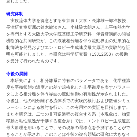
見しました。
研究体制
実験流体力学を得意とする東京農工大学・長津雄一郎准教授、
長津研究室所属の鈴木龍汰さん、小林駿太朗さん、非平衡熱力学
を専門とする大阪大学大学院基礎工学研究科・伴貴彦講師の領域
横断的な共同研究が、この液液相分離を伴う流動界面の効果的な
制御法を発見およびエントロピー生成速度最大原理の実験的な証
明を可能としました。本研究は科学研究費（19J12553）の援助
を受けて行われたものです。
今後の展開
本研究により、相分離系に特有のパラメータである、化学種濃
度を平衡状態の濃度との差で規格化した非平衡度を表すパラメー
タによる相分離を伴う界面の流動制御の有用性が示されました。
今後は、他の相分離する流体系での実験的検討および数値シミュ
レーションによる検討を行い、この有用性の実証を目指します。
また本研究は、二つの非可逆過程の複合する系（本現象は、物質
移動と粘性散逸が干渉する複合系）では、エントロピー生成速度
最大原理を用いることで、その現象の遷移点を予測することがで
きることが示され、このことは今後の複合領域の研究に大きなイ