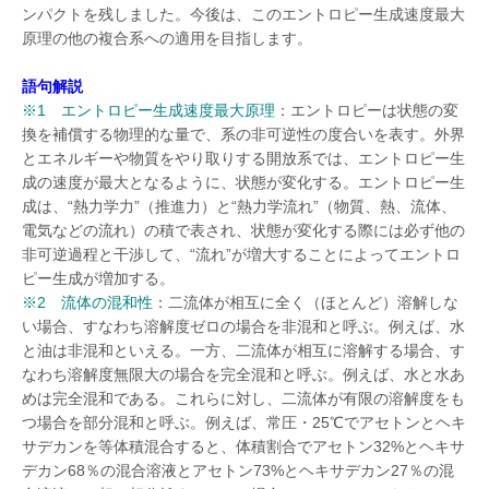
ンパクトを残しました。今後は、このエントロピー生成速度最大
原理の他の複合系への適用を目指します。
語句解説
※1 エントロピー生成速度最大原理
：エントロピーは状態の変
換を補償する物理的な量で、系の非可逆性の度合いを表す。外界
とエネルギーや物質をやり取りする開放系では、エントロピー生
成の速度が最大となるように、状態が変化する。エントロピー生
成は、“熱力学力”（推進力）と“熱力学流れ”（物質、熱、流体、
電気などの流れ）の積で表され、状態が変化する際には必ず他の
非可逆過程と干渉して、“流れ”が増大することによってエントロ
ピー生成が増加する。
※2 流体の混和性
：二流体が相互に全く（ほとんど）溶解しな
い場合、すなわち溶解度ゼロの場合を非混和と呼ぶ。例えば、水
と油は非混和といえる。一方、二流体が相互に溶解する場合、す
なわち溶解度無限大の場合を完全混和と呼ぶ。例えば、水と水あ
めは完全混和である。これらに対し、二流体が有限の溶解度をも
つ場合を部分混和と呼ぶ。例えば、常圧・25℃でアセトンとヘキ
サデカンを等体積混合すると、体積割合でアセトン32%とヘキサ
デカン68％の混合溶液とアセトン73%とヘキサデカン27％の混