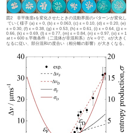
図2 非平衡度εを変化させたときの流動界面のパターンが変化し
ていく様子 (a) ε = 0, (b) ε = 0.063, (c) ε = 0.10, (d) ε = 0.20, (e)
ε = 0.30, (f) ε = 0.38, (g) ε = 0.53, (h) ε = 0.61, (i) ε = 0.64, (j) ε =
0.66, (k) ε = 0.69, (l) ε = 0.77, (m) ε = 0.84, (n) ε = 0.97, (o) ε = 1
at t = 600 s.平衡条件（二流体が非混和系）がε = 0で、εが大きく
なるに従い、部分混和の度合い（相分離の影響）が大きくなる。