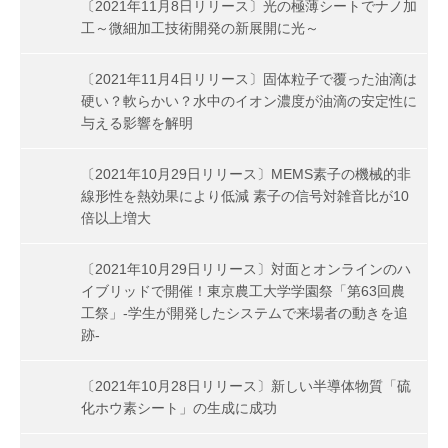
〔2021年11月8日リリース〕光の極薄シートでナノ加
工～微細加工技術開発の新展開に光～
〔2021年11月4日リリース〕固体粒子で覆った油滴は
硬い？軟らかい？水中のイオン濃度が油滴の安定性に
与える影響を解明
〔2021年10月29日リリース〕MEMS素子の機械的非
線形性を熱効果により低減 素子の信号対雑音比が10
倍以上増大
〔2021年10月29日リリース〕対面とオンラインのハ
イブリッドで開催！東京農工大学学園祭「第63回農
工祭」-学生が開発したシステムで来場者の動きを追
跡-
〔2021年10月28日リリース〕新しい半導体物質「硫
化ホウ素シート」の生成に成功