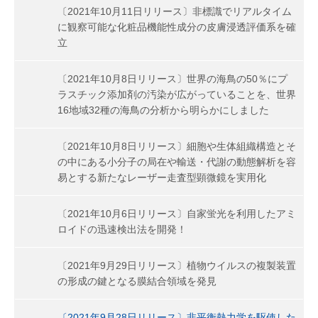
〔2021年10月11日リリース〕非標識でリアルタイム
に観察可能な化粧品機能性成分の皮膚浸透評価系を確
立
〔2021年10月8日リリース〕世界の海鳥の50％にプ
ラスチック添加剤の汚染が広がっていることを、世界
16地域32種の海鳥の分析から明らかにしました
〔2021年10月8日リリース〕細胞や生体組織構造とそ
の中にある小分子の局在や輸送・代謝の動態解析を容
易とする新たなレーザー走査型顕微鏡を実用化
〔2021年10月6日リリース〕自家蛍光を利用したアミ
ロイドの迅速検出法を開発！
〔2021年9月29日リリース〕植物ウイルスの複製装置
の形成の鍵となる膜結合領域を発見
〔2021年9月28日リリース〕非平衡熱力学を駆使した