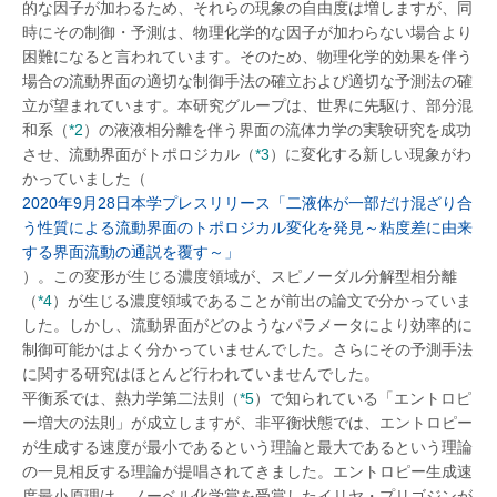
的な因子が加わるため、それらの現象の自由度は増しますが、同
時にその制御・予測は、物理化学的な因子が加わらない場合より
困難になると言われています。そのため、物理化学的効果を伴う
場合の流動界面の適切な制御手法の確立および適切な予測法の確
立が望まれています。本研究グループは、世界に先駆け、部分混
和系（
*2
）の液液相分離を伴う界面の流体力学の実験研究を成功
させ、流動界面がトポロジカル（
*3
）に変化する新しい現象がわ
かっていました（
2020年9月28日本学プレスリリース「二液体が一部だけ混ざり合
う性質による流動界面のトポロジカル変化を発見～粘度差に由来
する界面流動の通説を覆す～」
）。この変形が生じる濃度領域が、スピノーダル分解型相分離
（
*4
）が生じる濃度領域であることが前出の論文で分かっていま
した。しかし、流動界面がどのようなパラメータにより効率的に
制御可能かはよく分かっていませんでした。さらにその予測手法
に関する研究はほとんど行われていませんでした。
平衡系では、熱力学第二法則（
*5
）で知られている「エントロピ
ー増大の法則」が成立しますが、非平衡状態では、エントロピー
が生成する速度が最小であるという理論と最大であるという理論
の一見相反する理論が提唱されてきました。エントロピー生成速
度最小原理は、ノーベル化学賞を受賞したイリヤ・プリゴジンが