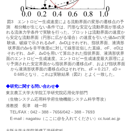
図3 エントロピー生成速度による流動界面の変形の遷移点の予
測 相分離が生じない条件では、円形な安定な流動界面が形成さ
れる流体力学条件で実験を行った。プロットは流動界面の速度か
ら安定な流動界面（円形に広がる場合）の速度を引いた値Δvの実
験値。破線で示されるΔvF、ΔvDはそれぞれ、指状界面、液滴形
状界面のΔvを非平衡度εに対して線形近似した直線。σF、σDは
それぞれ、ΔvF、ΔvDを用いて算出された指状界面、液滴形状界
面のエントロピー生成速度。エントロピー生成速度最大原理によ
り予測された安定界面から指状界面の遷移点εF、および指状界面
から液滴形状界面の遷移点εDはそれぞれ、εF = 0.217、εD =
0.685となり、これは実験結果（図2）とよく一致した。
◆研究に関する問い合わせ◆
東京農工大学大学院工学研究院応用化学部門
（生物システム応用科学府生物機能システム科学専攻）
准教授 長津 雄一郎
TEL/FAX：042－388－7656/042－388－7693
E-mail：nagatsu（ここに@を入れてください）cc.tuat.ac.jp
大阪大学大学院基礎工学研究科