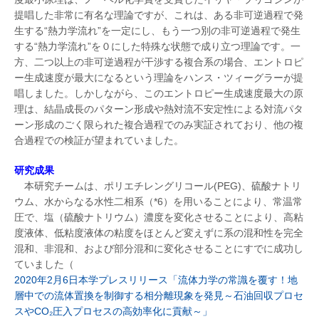
提唱した非常に有名な理論ですが、これは、ある非可逆過程で発
生する“熱力学流れ”を一定にし、もう一つ別の非可逆過程で発生
する“熱力学流れ”を０にした特殊な状態で成り立つ理論です。一
方、二つ以上の非可逆過程が干渉する複合系の場合、エントロピ
ー生成速度が最大になるという理論をハンス・ツィーグラーが提
唱しました。しかしながら、このエントロピー生成速度最大の原
理は、結晶成長のパターン形成や熱対流不安定性による対流パタ
ーン形成のごく限られた複合過程でのみ実証されており、他の複
合過程での検証が望まれていました。
研究成果
本研究チームは、ポリエチレングリコール(PEG)、硫酸ナトリ
ウム、水からなる水性二相系（*6）を用いることにより、常温常
圧で、塩（硫酸ナトリウム）濃度を変化させることにより、高粘
度液体、低粘度液体の粘度をほとんど変えずに系の混和性を完全
混和、非混和、および部分混和に変化させることにすでに成功し
ていました（
2020年2月6日本学プレスリリース「流体力学の常識を覆す！地
層中での流体置換を制御する相分離現象を発見～石油回収プロセ
スやCO₂圧入プロセスの高効率化に貢献～」