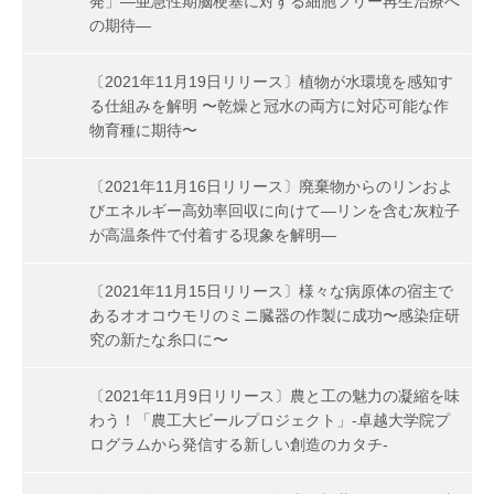
発」―亜急性期脳梗塞に対する細胞フリー再生治療へ
の期待―
〔2021年11月19日リリース〕植物が水環境を感知す
る仕組みを解明 〜乾燥と冠水の両方に対応可能な作
物育種に期待〜
〔2021年11月16日リリース〕廃棄物からのリンおよ
びエネルギー高効率回収に向けて―リンを含む灰粒子
が高温条件で付着する現象を解明―
〔2021年11月15日リリース〕様々な病原体の宿主で
あるオオコウモリのミニ臓器の作製に成功〜感染症研
究の新たな糸口に〜
〔2021年11月9日リリース〕農と工の魅力の凝縮を味
わう！「農工大ビールプロジェクト」-卓越大学院プ
ログラムから発信する新しい創造のカタチ-