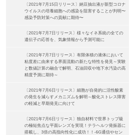
〔2021年7月15日リリース〕納豆抽出液が新型コロナ
ウイルスの培養細胞への感染を阻害することが判明〜
感染予防対策への貢献に期待〜
〔2021年7月7日リリース〕様々なイネ系統の全ての
遺伝子の応答を、気象情報から予測可能に
〔2021年7月7日リリース〕有限体積の液体において
粘度差に由来する界面流動の新たな特性を発見～実験
と数値計算の融合で解明、石油回収や地下水汚染の高
精度予測に期待～
〔2021年7月6日リリース〕細胞が自発的に活性酸素
の発生を減らすメカニズムを解明～酸化ストレス障害
の軽減と早期発見に向けて
〔2021年7月6日リリース〕独自材料で世界トップ級
の極短焦点な平面レンズを実現！テラヘルツ発振器に
搭載し、3倍の高指向性化に成功！！-6G通信やセン