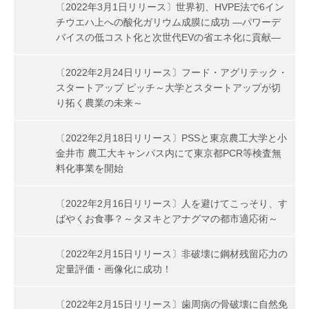
〔2022年3月1日リリース〕世界初、HVPE法で6イン
チウエハ上への酸化ガリウム成膜に成功 ―パワーデ
バイスの低コスト化と次世代EVの省エネ化に貢献―
〔2022年2月24日リリース〕フード・アグリテック・
スタートアップ ピッチ～大学とスタートアップが切
り拓く農業の未来～
〔2022年2月18日リリース〕PSSと東京農工大学と小
金井市 農工大キャンパス内にて東京都PCR等検査無
料化事業を開始
〔2022年2月16日リリース〕人を避けてこっそり、す
ばやくお食事？～タヌキとアナグマの都市適応術～
〔2022年2月15日リリース〕非破壊に鋼材残留応力の
定量評価・画像化に成功！
〔2022年2月15日リリース〕歯周病の骨破壊に自然免