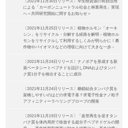
〔2021年11月30日リリース〕早生樹資源の有効活用
による「カーボンニュートラル社会と林業再生」実現
へ＜共同研究開始に関するお知らせ＞
〔2021年11月25日リリース〕植物ホルモン「オーキ
シン」をリサイクル・分解する経路を解明－植物ホル
モンをリサイクルして利用するしくみが明らかに！農
作物やバイオマスなどの増収に向けて大きな一歩－
〔2021年11月24日リリース〕ナノポアを形成する新
規ベータシートペプチドを設計しDNAおよびタンパ
ク質1分子を検出することに成功
〔2021年11月24日リリース〕糖鎖結合タンパク質を
架橋しやすいのはどの求電子基？求電子性金ナノ粒子
アフィニティーラベリングプローブの開発
〔2021年11月19日リリース〕「血管再生を促すタン
パク質を体内局所で徐放する超分子ペプチドゲルの開