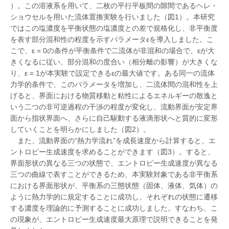
）。この溶液系を用いて、二枚の平行平板間の隙間であるヘレ・
ショウセルを用いた流体置換実験を行いました（図1）。本研究
ではこの塩濃度を平衡状態の塩濃度との差で規格化し、非平衡度
を表す部分混和性の程度を示すパラメータεを導入しました。こ
こで、ε = 0の条件が平衡条件で二流体が非混和の場合で、εが大
きくなるに従い、部分混和の度合い（相分離の影響）が大きくな
り、ε = 1が本実験で設定できるεの最大値です。ある同一の流体
力学的条件で、このパラメータを増加し、二流体間の混和性を上
げると、界面における物質移動と粘性によるエネルギーの散逸と
いう二つの非可逆過程の干渉の程度が変化し、流動界面が安定界
面から指状界面へ、さらに自己駆動する液滴形状へと質的に変形
していくことを明らかにしました（図2）。
また、流動界面の“熱力学流れ”を成長速度から計算すると、エ
ントロピー生成速度を求めることができます（図3）。すると、
界面形状の異なる三つの状態で、エントロピー生成速度が異なる
三つの曲線で表すことができるため、本実験対象である非平衡系
における界面形状が、平衡系の三態状態（固体、液体、気体）の
ように熱力学的に規定することに成功し、それぞれの状態に遷移
する濃度を理論的に予測することに成功しました。すなわち、こ
の現象が、エントロピー生成速度最大原理で説明できることを発