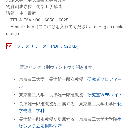
物質創成専攻 化学工学領域
講師 伴 貴彦
TEL & FAX：06－6850－6625
E-mail：ban（ここに@を入れてください）cheng.es.osaka-
u.ac.jp
プレスリリース（PDF：520KB）
関連リンク（別ウィンドウで開きます）
東京農工大学 長津雄一郎准教授
研究者プロフィー
ル
東京農工大学 長津雄一郎准教授
研究室WEBサイト
長津雄一郎准教授が所属する 東京農工大学工学部
化
学物理工学科
長津雄一郎准教授が所属する 東京農工大学大学院
生
物システム応用科学府