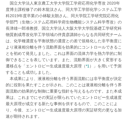
国立大学法人東京農工大学大学院工学府応用化学専攻 2020年
度博士課程修了の鈴木龍汰さん、同大学工学部化学システム工学
科2019年度卒業の小林駿太朗さん、同大学院工学研究院応用化
学部門（生物システム応用科学府生物機能システム科学専攻）の
長津雄一郎准教授、国立大学法人大阪大学大学院基礎工学研究科
物質創成専攻化学工学領域の伴貴彦講師からなる共同研究チーム
は、化学種濃度を平衡状態の濃度との差で規格化した非平衡度に
より液液相分離を伴う流動界面を効果的にコントロールできるこ
とを初めて発見しました。これは界面の流体力学を熱力学的に制
御できることを表しています。また、流動界面が大きく変形する
遷移点を「エントロピー生成速度最大原理（
*1
）」を用いて予測
することも成功しました。
本成果により、液液相分離を伴う界面流動には非平衡度が決定
的に役割を果たすことが示され、このことは液液相分離を伴う界
面流動の効果的な制御に重要な指針を与えるものです。また本成
果は、これまでにその実証が限られていたエントロピー生成速度
最大原理が成立する新たな事例を供するもので、このことによ
り、今後、エントロピー生成速度最大原理の実証研究の更なる加
速が期待されます。