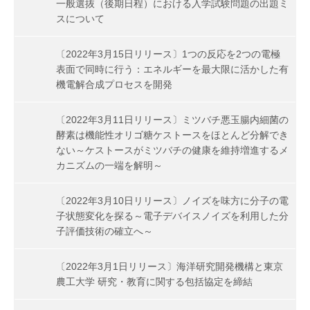
一般選抜（後期日程）における入学試験問題の出題ミ
スについて
〔2022年3月15日リリース〕1つの反応を2つの電極
表面で同時に行う：エネルギーを最大限に活かした有
機電解合成プロセスを開発
〔2022年3月11日リリース〕ミツバチ悪玉腸内細菌の
酵素は機能性オリゴ糖ケストースをほとんど分解でき
ない～ケストースがミツバチの健康を維持増進するメ
カニズムの一端を解明～
〔2022年3月10日リリース〕ノイズを味方に分子の電
子状態変化を探る～電子デバイスノイズを利用した分
子評価技術の確立へ～
〔2022年3月1日リリース〕海洋研究開発機構と東京
農工大学 研究・教育に関する包括協定を締結