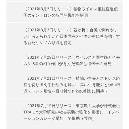
〔2021年8月3日リリース〕植物ウイルス抵抗性遺伝
子のイントロンの協同的機能を解明
〔2021年8月3日リリース〕茎が長く台風で倒れやす
いと考えられていた日本固有のイネの中に茎を強くす
る新たなゲノム領域を特定
〔2021年7月29日リリース〕ウイルスと寄生蜂とイモ
ムシ 3者の相互作用が育んだ蜂殺し遺伝子の発見
〔2021年7月21日リリース〕植物が生長とストレス応
答を切り換える仕組みを解明～高い生育能力と強い環
境ストレス耐性を併せ持つ作物の創出に期待～
〔2021年7月19日リリース〕東京農工大学が株式会社
TRAILと大学研究の社会実装の強化を目指し「イノベ
ーションガレージ構想」で提携（共同）