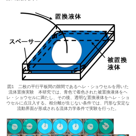
図1 二枚の平行平板間の隙間であるヘレ・ショウセルを用いた
流体置換実験 本研究では、青色で着色された被置換液体をヘ
レ・ショウセルに満たし、その後、透明な置換液体をヘレ・ショ
ウセルに点注入する。相分離が生じない条件では、円形な安定な
流動界面が形成される流体力学条件で実験を行った。