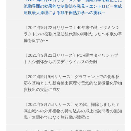
流動界面の効果的な制御法を発見～エントロピー生成
速度最大原理による非平衡熱力学への挑戦～
〔2021年9月22日リリース〕40年来の謎 ビタミンD
ラクトンの役割は脂肪酸代謝の抑制だった〜冬眠の準
備を促すか〜
〔2021年9月21日リリース〕PCR陽性タイワンカブ
トムシ個体からのヌディウイルスの分離
〔2021年9月9日リリース〕グラフェン上での化学反
応を基軸とした新奇検出原理で電気的な超微量化学物
質検出の実証に成功
〔2021年9月7日リリース〕その靴、掃除しました？
高山域への外来植物の持ち込みの抑止は訪問者の無知
識・無関心ではなく無行動が障壁に