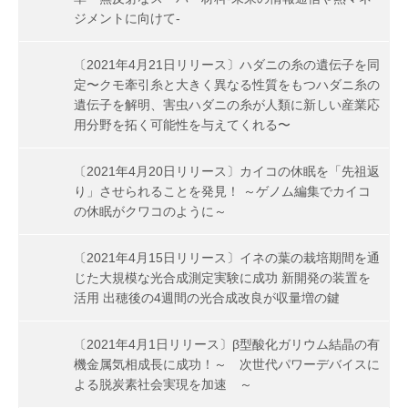
ジメントに向けて-
〔2021年4月21日リリース〕ハダニの糸の遺伝子を同
定〜クモ牽引糸と大きく異なる性質をもつハダニ糸の
遺伝子を解明、害虫ハダニの糸が人類に新しい産業応
用分野を拓く可能性を与えてくれる〜
〔2021年4月20日リリース〕カイコの休眠を「先祖返
り」させられることを発見！ ～ゲノム編集でカイコ
の休眠がクワコのように～
〔2021年4月15日リリース〕イネの葉の栽培期間を通
じた大規模な光合成測定実験に成功 新開発の装置を
活用 出穂後の4週間の光合成改良が収量増の鍵
〔2021年4月1日リリース〕β型酸化ガリウム結晶の有
機金属気相成長に成功！～ 次世代パワーデバイスに
よる脱炭素社会実現を加速 ～