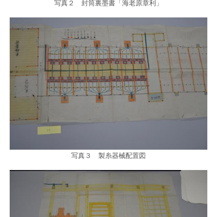
写真２ 封筒裏墨書「海老原章利」
写真３ 製糸器械配置図