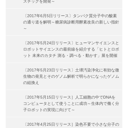
スチックを開発～
〔2017年6月5日リリース〕タンパク質分子中の酸素
の通り道を解明～糖尿病診断用酵素改良の新しい指針
～
〔2017年5月24日リリース〕ヒューマンサイエンスと
ロボットサイエンスの最前線を紹介する「ヒトとロボ
ット 未来のカタチ 測る・調べる・動かす」展を開催
〔2017年5月23日リリース〕土壌汚染浄化に有効な微
生物の発見とそのゲノム解析で明らかになったゲノム
の組換え
〔2017年5月15日リリース］人工細胞の中でDNAを
コンピュータとして使うことに成功～生体内で働く分
子ロボットの実現に向けて～
〔2017年4月25日リリース］染色不要で小さな分子の