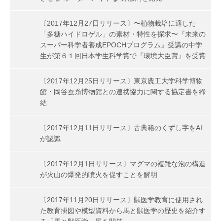
〔2017年12月27日リリース〕〜植物栽培に適した
「多糖ハイドロゲル」の素材・特性を探求〜『未来の
スーパー科学者養成EPOCHプログラム』受講の中学
生が第６１回日本学生科学賞で『環境大臣賞』を受賞
〔2017年12月25日リリース〕東京農工大学科学博物
館・岡谷蚕糸博物館との連携協力に関する協定書を締
結
〔2017年12月11日リリース〕古典籍のくずし字をAI
が認識
〔2017年12月1日リリース〕マグマの複雑な泡の構造
が火山の爆発的噴火を促すことを解明
〔2017年11月20日リリース〕獣医学教育に使用され
た教育掛図や模型資料から馬と獣医学の歴史を紹介す