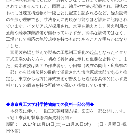
されていませんでした。図面は、縮尺や寸法が記載され、綴状の
ものには煉瓦構造物が一段ごとに配置し記されるなど、繰糸設備
の全般が理解でき、寸法を元に再現が可能なほど詳細に記録され
ています。イタリア式が採用され、水車を動力とし、焚火利用の
煮繭や繰湯加熱設備が備わっていますが、簡易な設備ではなく、
工場として相応の施設規模を持つものであることが明らかになり
ました。
富岡製糸場と並んで製糸の工場制工業化の起点となったイタリ
ア式工場のあり方を、初めて具体的に示した重要な史料です。ま
た、鈴木教授は図面の作成者が、小田県（現在の岡山・広島県の
一部）から技術伝習の目的で派遣された海老原虎太郎であると推
定し、東京から地方に洋式技術が普及した過程を具体的に示す史
料としての価値を持つ可能性が高いと指摘しています。
◆東京農工大学科学博物館での資料一部公開◆
本発表に伴い、「勧工寮葵町製糸場」図面を一部公開します。
＜勧工寮葵町製糸場図面資料公開＞
期間： 2017年10月14日(土)～11月30日(木) （日・月曜日･祝
日休館）