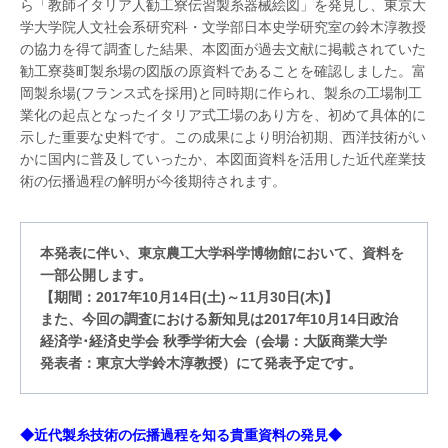
ら「教師イタリア人勧工寮伝習製糸器械絵図」を発見し、東京大
学大学院人文社会系研究科・文学部日本史学研究室の鈴木淳教授
の協力を得て調査した結果、本図面が過去文献に掲載されていた
勧工寮葵町製糸場の図版の原資料であることを確認しました。富
岡製糸場(フランス式を採用)と同時期に作られ、製糸の工場制工
業化の起点となったイタリア式工場のあり方を、初めて具体的に
示した重要な史料です。この成果により明治初期、西洋技術がい
かに国内に普及していったか、本図面資料を活用した近代産業技
術の伝播過程の解明が今後期待されます。
本発表に伴い、東京農工大学科学博物館において、資料を
一部公開します。
【期間：2017年10月14日(土)～11月30日(木)】
また、今回の調査における新知見は2017年10月14日政治
経済学･経済史学会 秋季学術大会（会場：大阪商業大学
発表者：東京大学鈴木淳教授）にて発表予定です。
◆近代製糸技術の伝播過程を知る貴重資料の発見◆