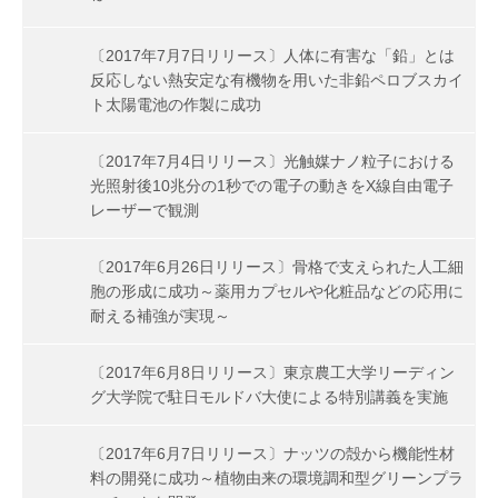
〔2017年7月7日リリース〕人体に有害な「鉛」とは
反応しない熱安定な有機物を用いた非鉛ペロブスカイ
ト太陽電池の作製に成功
〔2017年7月4日リリース〕光触媒ナノ粒子における
光照射後10兆分の1秒での電子の動きをX線自由電子
レーザーで観測
〔2017年6月26日リリース〕骨格で支えられた人工細
胞の形成に成功～薬用カプセルや化粧品などの応用に
耐える補強が実現～
〔2017年6月8日リリース〕東京農工大学リーディン
グ大学院で駐日モルドバ大使による特別講義を実施
〔2017年6月7日リリース〕ナッツの殻から機能性材
料の開発に成功～植物由来の環境調和型グリーンプラ