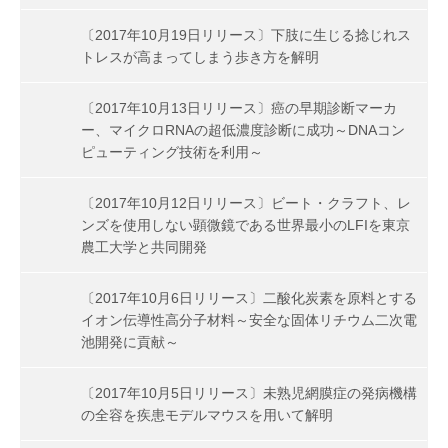
〔2017年10月19日リリース〕下肢に生じる捻じれス
トレスが高まってしまう歩き方を解明
〔2017年10月13日リリース〕癌の早期診断マーカ
ー、マイクロRNAの超低濃度診断に成功～DNAコン
ピューティング技術を利用～
〔2017年10月12日リリース〕ビート・クラフト、レ
ンズを使用しない顕微鏡である世界最小のLFIを東京
農工大学と共同開発
〔2017年10月6日リリース〕二酸化炭素を原料とする
イオン伝導性高分子材料～安全な固体リチウム二次電
池開発に貢献～
〔2017年10月5日リリース〕未熟児網膜症の発病機構
の全容を疾患モデルマウスを用いて解明