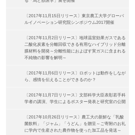
る「馬と獣医学」展を開催
〔2017年11月15日リリース〕東京農工大学グローバ
ルイノベーション研究院シンポジウム2017開催
〔2017年11月2日リリース〕地球温室効果ガスである
二酸化炭素を分離回収できる有用なハイブリッド分離
膜材料を開発～分離性能におよぼす実ガスに含まれる
不純物の影響を解明～
〔2017年11月6日リリース〕ロボットは動作をしなが
ら、感情を伝えることができるのか？
〔2017年11月7日リリース〕文部科学大臣表彰若手科
学者の講演、学生によるポスター発表と研究室の公開
〔2017年10月26日リリース〕農工大の新鮮な「乳酸
菌飲料」「ジャム」「うどん」を贈呈～ご寄附のお礼
に学内で生産された農作物を使った加工品を発送～