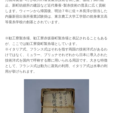
止、新町紡績所の建設など近代養蚕･製糸技術の普及に広く貢献
します。ウィーンから帰国後、明治７年に佐々木長淳が担当した
内藤新宿出張所蚕業試験掛は、東京農工大学工学部の前身東京高
等蚕糸学校の創基とされています。
※勧工寮製糸場、勧工寮赤坂葵町製糸場と表記されることもある
が、ここでは勧工寮葵町製糸場としています。
※イタリア式、フランス式はそれを指す両国の技術洋式があるわ
けではなく、ミュラー、ブリュナそれぞれから日本に導入された
技術洋式を国内で呼称する際に用いられる用語です。大きな特徴
として、フランス式は動力に蒸気の利用、イタリア式は水車の利
用が挙げられます。