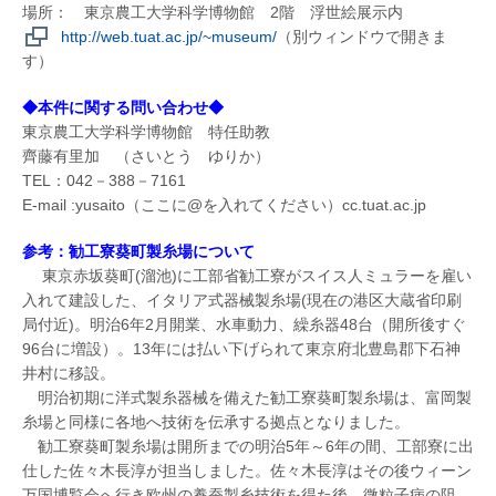
場所： 東京農工大学科学博物館 2階 浮世絵展示内
http://web.tuat.ac.jp/~museum/
（別ウィンドウで開きま
す）
◆本件に関する問い合わせ◆
東京農工大学科学博物館 特任助教
齊藤有里加 （さいとう ゆりか）
TEL：042－388－7161
E-mail :yusaito（ここに@を入れてください）cc.tuat.ac.jp
参考：勧工寮葵町製糸場について
東京赤坂葵町(溜池)に工部省勧工寮がスイス人ミュラーを雇い
入れて建設した、イタリア式器械製糸場(現在の港区大蔵省印刷
局付近)。明治6年2月開業、水車動力、繰糸器48台（開所後すぐ
96台に増設）。13年には払い下げられて東京府北豊島郡下石神
井村に移設。
明治初期に洋式製糸器械を備えた勧工寮葵町製糸場は、富岡製
糸場と同様に各地へ技術を伝承する拠点となりました。
勧工寮葵町製糸場は開所までの明治5年～6年の間、工部寮に出
仕した佐々木長淳が担当しました。佐々木長淳はその後ウィーン
万国博覧会へ行き欧州の養蚕製糸技術を得た後、微粒子病の阻