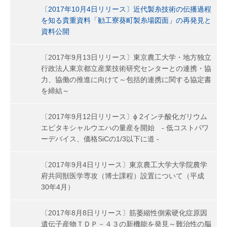
〔2017年10月4日リリース〕近代製糸技術の伝播過程
を知る貴重資料「勧工寮葵町製糸場図面」の再発見と
資料公開
〔2017年9月13日リリース〕東京農工大学・地方独立
行政法人東京都立産業技術研究センターとの連携・協
力、協働の推進に向けて～包括的連携に関する協定書
を締結～
〔2017年9月12日リリース〕ϕ 2インチ酸化ガリウム
エピタキシャルウエハの量産を開始 - 低コストパワ
ーデバイス、価格SiCの1/3以下に道 -
〔2017年9月4日リリース〕東京農工大学大学院農学
府共同獣医学専攻（博士課程）設置について（平成
30年4月）
〔2017年8月8日リリース〕筋萎縮性側索硬化症原因
遺伝子産物ＴＤＰ－４３の新機能を発見～難治性の脳