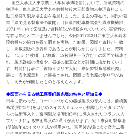
国立大学法人東京農工大学科学博物館において、所蔵資料の
整理中、東京農工大学名誉教授故鈴木三郎寄贈未整理資料より、
勧工寮葵町製糸場図面を発見しました。図面の存在は、同氏の著
書『絵で見る製糸法の展開』（日産自動車株式会社繊維機械部、
1971 年）内で図版及び資料解説が掲載されていたが、実資料の
存在は知られていませんでした。今回2017年3月に東京大学鈴木
淳教授らの協力を得て調査を実施した結果、図版と資料が一致
し、掲載図版の原資料であることが明らかになりました。資料
は、41点（4枚綴、17枚綴、19枚綴各一点含む）の図面で構成さ
れ、製糸器械の構造や、器械の配置などが詳細に描かれていま
す。封筒には表に「教師イタリア人勧工寮伝習製糸器械絵図」、
裏に「海老原章利」と墨書きされ、図面に海老原の割り印があ
り、同氏が作図したものと考えられます。
◆図面から見る勧工寮葵町製糸場の特色と新知見◆
日本に伝わった、ヨーロッパからの器械製糸の導入には、前橋製
糸場(明治3年)をはじめスイス人ミュラーが指導したイタリアか
らの技術導入と、富岡製糸場(明治5年)に導入されたフランス人
ブリュナによる技術導入の2通りがあります。勧工寮葵町製糸場
(明治6年)はイタリア式が採用され、富岡製糸場に次ぐ官営二番
目の洋式製糸場でしたが、資料が少なくこれまで詳細が明らかに