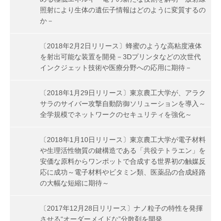
照射により生体の遺伝子情報はどのように変質するの
か－
〔2018年2月2日リリース〕蜂蜜のような高粘度液体
を射出可能な装置を開発－3Dプリンタなどの次世代
インクジェット技術や医療分野への応用に期待－
〔2018年1月29日リリース〕東京農工大学が、アラク
サラのサイバー攻撃自動防御ソリューションを導入～
全学規模でネットワークのセキュリティを強化～
〔2018年1月10日リリース〕東京農工大学が電子材料
や生理活性物質の鍵構造である「共役テトラエン」を
安価な原料からワンポットで合成する世界初の触媒反
応に成功～電子材料やビタミン類、医薬品の合成経路
の大幅な短縮に期待～
〔2017年12月28日リリース〕ナノ粒子の特性を発揮
させる“オーダーメイドな”分散剤を開発