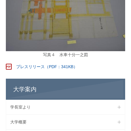
写真４ 水車十分一之図
プレスリリース（PDF：341KB）
大学案内
学長室より
大学概要