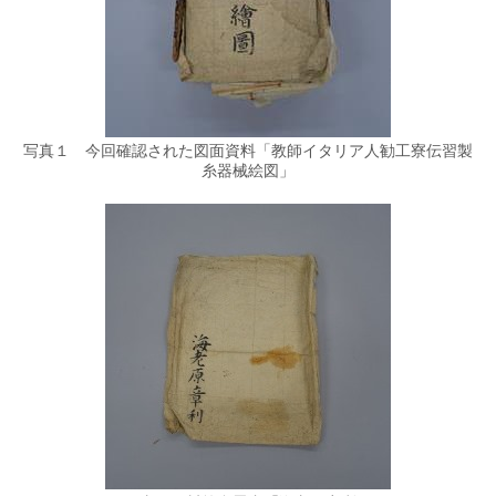
写真１ 今回確認された図面資料「教師イタリア人勧工寮伝習製
糸器械絵図」