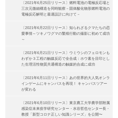
〔2021年6月25日リリース〕燃料電池の電極反応場と
三次元微細構造を同時観察－固体酸化物形燃料電池の
電極反応解明と最適設計に向けて－
〔2021年6月22日リリース〕知られざるクマたちの恋
愛事情～ツキノワグマの繫殖行動の撮影に初めて成功
～
〔2021年6月21日リリース〕ウミウシのフェロモンも
わずか３工程の触媒反応で全合成：ホウ素を目印とし
た生理活性物質共通構造の触媒的合成に成功
〔2021年6月11日リリース〕あの世界的大人気オンラ
インゲームにキャンパスを再現！ キャンパスツアー
が変わる
〔2021年6月10日リリース〕東京農工大学農学部附属
感染症未来疫学研究センター・水谷哲也センター長・
教授「新型コロナ正しい知識シリーズ」を公開〜