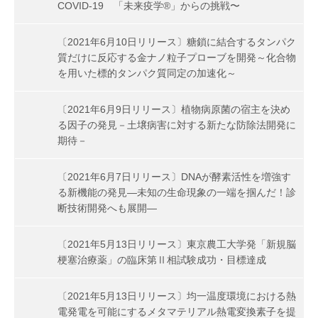
COVID-19 「未来疫学®」からの挑戦〜
〔2021年6月10日リリース〕糖鎖に結合するタンパク
質だけに反応する金ナノ粒子プローブを開発～化合物
を用いた標的タンパク質同定の加速化～
〔2021年6月9日リリース〕植物病原菌の宿主を決め
る因子の発見－土壌病害に対する新たな防除法開発に
期待－
〔2021年6月7日リリース〕DNAが酵素活性を増強す
る新機能の発見―未知の生命現象の一端を掴んだ！診
断技術開発へも展開―
〔2021年5月13日リリース〕東京農工大学発「新規脳
梗塞治療薬」の臨床第Ⅱ相試験成功・目標達成
〔2021年5月13日リリース〕均一温度環境における熱
電発電を可能にするメタマテリアル熱電変換素子を提