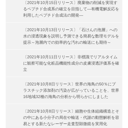
〔2021年10月15日リリース〕廃棄物の削減を実現す
るペプチド合成系の確立を目指して―有機電解反応を
利用したペプチド合成法の開発―
〔2021年10月13日リリース〕「石けんの泡層」への
水の浸透現象を説明し予測できる簡易な数理モデルを
提示～泡層内での効率的な汚れの輸送にも期待～
〔2021年10月11日リリース〕非標識でリアルタイム
に観察可能な化粧品機能性成分の皮膚浸透評価系を確
立
〔2021年10月8日リリース〕世界の海鳥の50％にプ
ラスチック添加剤の汚染が広がっていることを、世界
16地域32種の海鳥の分析から明らかにしました
〔2021年10月8日リリース〕細胞や生体組織構造とそ
の中にある小分子の局在や輸送・代謝の動態解析を容
易とする新たなレーザー走査型顕微鏡を実用化