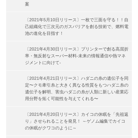
案
〔2021年5月10日リリース〕一枚で三面を守る！！自
己組織化で三次元のガスバリアを創る技術で、燃料電
池の進化を目指す！
〔2021年4月30日リリース〕プリンターで創る高屈折
率・無反射なスーパー材料-未来の情報通信や熱マネ
ジメントに向けて-
〔2021年4月21日リリース〕ハダニの糸の遺伝子を同
定〜クモ牽引糸と大きく異なる性質をもつハダニ糸の
遺伝子を解明、害虫ハダニの糸が人類に新しい産業応
用分野を拓く可能性を与えてくれる〜
〔2021年4月20日リリース〕カイコの休眠を「先祖返
り」させられることを発見！ ～ゲノム編集でカイコ
の休眠がクワコのように～