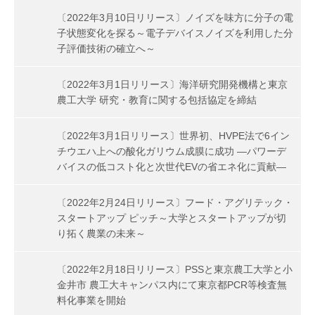
〔2022年3月10日リリース〕ノイズを味方に分子の電
子状態変化を探る～電子デバイスノイズを利用した分
子評価技術の確立へ～
〔2022年3月1日リリース〕海洋研究開発機構と東京
農工大学 研究・教育に関する包括協定を締結
〔2022年3月1日リリース〕世界初、HVPE法で6イン
チウエハ上への酸化ガリウム成膜に成功 ―パワーデ
バイスの低コスト化と次世代EVの省エネ化に貢献―
〔2022年2月24日リリース〕フード・アグリテック・
スタートアップ ピッチ～大学とスタートアップが切
り拓く農業の未来～
〔2022年2月18日リリース〕PSSと東京農工大学と小
金井市 農工大キャンパス内にて東京都PCR等検査無
料化事業を開始