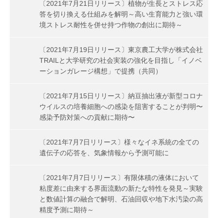
〔2021年7月21日リリース〕植物が生長とストレス応
答を切り換える仕組みを解明～高い生育能力と強い環
境ストレス耐性を併せ持つ作物の創出に期待～
〔2021年7月19日リリース〕東京農工大学が株式会社
TRAILと大学研究の社会実装の強化を目指し「イノベ
ーションガレージ構想」で提携（共同）
〔2021年7月15日リリース〕納豆抽出液が新型コロナ
ウイルスの培養細胞への感染を阻害することが判明〜
感染予防対策への貢献に期待〜
〔2021年7月7日リリース〕様々なイネ系統の全ての
遺伝子の応答を、気象情報から予測可能に
〔2021年7月7日リリース〕有限体積の液体において
粘度差に由来する界面流動の新たな特性を発見～実験
と数値計算の融合で解明、石油回収や地下水汚染の高
精度予測に期待～