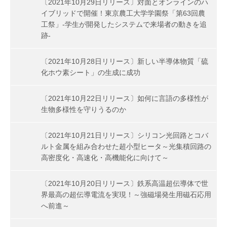
〔2021年10月29日リリース〕対面とオンラインのハ
イブリッドで開催！東京農工大学学園祭「第63回農
工祭」-学生が開発したシステムで来場者の動きを追
跡-
〔2021年10月28日リリース〕新しい半導体物質「硫
化ホウ素シート」の生成に成功
〔2021年10月22日リリース〕如何に言語の多様性が
生物多様性を守りうるのか
〔2021年10月21日リリース〕シリコン光回路とコバ
ルト金属を組み合わせた超小型ヒータ～光集積回路の
高密度化・高速化・高機能化に向けて～
〔2021年10月20日リリース〕鉄系高温超伝導体で世
界最高の超伝導電流を実現！～強磁場発生用磁石応用
へ前進～