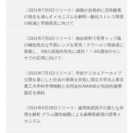
〔2021年7月6日リリース〕細胞が自発的に活性酸素
の発生を減らすメカニズムを解明～酸化ストレス障害
の軽減と早期発見に向けて
〔2021年7月6日リリース〕独自材料で世界トップ級
の極短焦点な平面レンズを実現！テラヘルツ発振器に
搭載し、3倍の高指向性化に成功！！-6G通信やセン
サでの応用に向けて-
〔2021年7月1日リリース〕学術デジタルアーカイブ
公開を基にした社会の発展を目指し国立大学法人東京
農工大学科学博物館と合同会社AMANEが包括的連携
協定を締結
〔2021年6月28日リリース〕歯周病原因子の新たな作
用を解析 グラム陽性細菌による歯槽骨破壊の誘導メ
カニズム