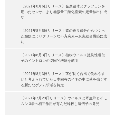
〔2021年8月6日リリース〕金属錯体とグラフェンを
用いたセンサにより極微量二酸化窒素の定量検出に成
功
〔2021年8月5日リリース〕森の香り成分からつくっ
た触媒によりグリーンな不斉炭素―炭素結合構築に成
功
〔2021年8月3日リリース〕植物ウイルス抵抗性遺伝
子のイントロンの協同的機能を解明
〔2021年8月3日リリース〕茎が長く台風で倒れやす
いと考えられていた日本固有のイネの中に茎を強くす
る新たなゲノム領域を特定
〔2021年7月29日リリース〕ウイルスと寄生蜂とイモ
ムシ 3者の相互作用が育んだ蜂殺し遺伝子の発見