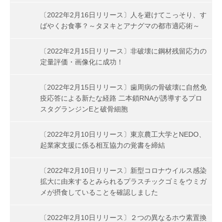
〔2022年2月16日リリース〕人を避けてこっそり、す
ばやくお食事？～タヌキとアナグマの都市適応術～
〔2022年2月15日リリース〕非破壊に鋼材残留応力の
定量評価・画像化に成功！
〔2022年2月15日リリース〕歯周病の骨破壊に自然免
疫応答による新たな経路 二本鎖RNAが誘導するプロ
スタグランジンEと破骨細胞
〔2022年2月10日リリース〕東京農工大学とNEDO、
起業家支援に係る相互協力の覚書を締結
〔2022年2月10日リリース〕新型コロナウイルス感染
拡大に由来するとみられるプラスチックゴミをウミガ
メが摂食していることを確認しました
〔2022年2月10日リリース〕２つの異なるホウ素置換