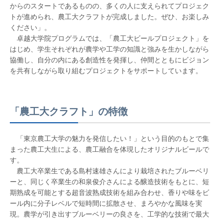
からのスタートであるものの、多くの人に支えられてプロジェク
トが進められ、農工大クラフトが完成しました。ぜひ、お楽しみ
ください」。
卓越大学院プログラムでは、「農工大ビールプロジェクト」を
はじめ、学生それぞれが農学や工学の知識と強みを生かしながら
協働し、自分の内にある創造性を発揮し、仲間とともにビジョン
を共有しながら取り組むプロジェクトをサポートしています。
「農工大クラフト」の特徴
「東京農工大学の魅力を発信したい！」という目的のもとで集
まった農工大生による、農工融合を体現したオリジナルビールで
す。
農工大卒業生である島村速雄さんにより栽培されたブルーベリ
ーと、同じく卒業生の和泉俊介さんによる醸造技術をもとに、短
期熟成を可能とする超音波熟成技術を組み合わせ、香りや味をビ
ール内に分子レベルで短時間に拡散させ、まろやかな風味を実
現。農学が引き出すブルーベリーの良さを、工学的な技術で最大