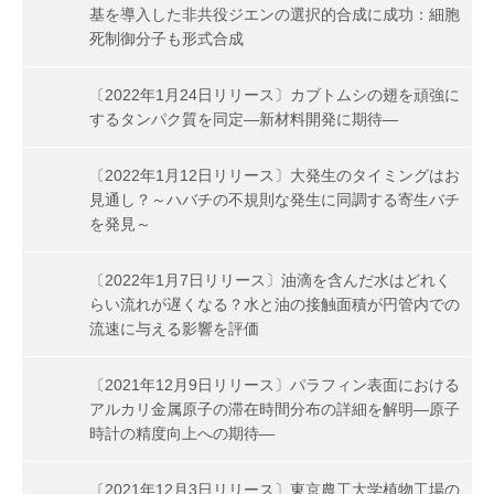
基を導入した非共役ジエンの選択的合成に成功：細胞
死制御分子も形式合成
〔2022年1月24日リリース〕カブトムシの翅を頑強に
するタンパク質を同定―新材料開発に期待―
〔2022年1月12日リリース〕大発生のタイミングはお
見通し？～ハバチの不規則な発生に同調する寄生バチ
を発見～
〔2022年1月7日リリース〕油滴を含んだ水はどれく
らい流れが遅くなる？水と油の接触面積が円管内での
流速に与える影響を評価
〔2021年12月9日リリース〕パラフィン表面における
アルカリ金属原子の滞在時間分布の詳細を解明―原子
時計の精度向上への期待―
〔2021年12月3日リリース〕東京農工大学植物工場の