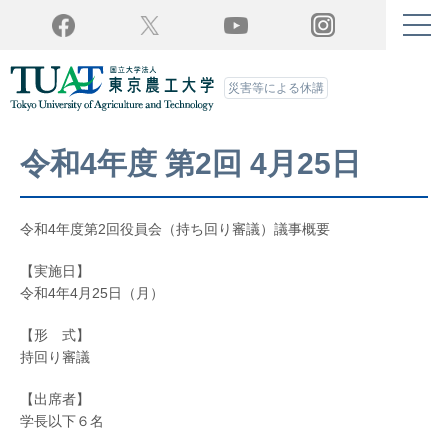
Twitter
YouTube
Facebook
Instagram
災害等による休講
令和4年度 第2回 4月25日
令和4年度第2回役員会（持ち回り審議）議事概要
【実施日】
令和4年4月25日（月）
【形 式】
持回り審議
【出席者】
学長以下６名