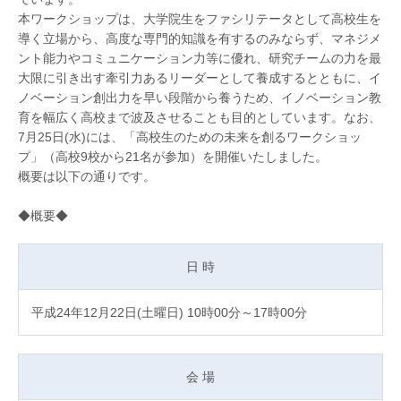
本ワークショップは、大学院生をファシリテータとして高校生を
導く立場から、高度な専門的知識を有するのみならず、マネジメ
ント能力やコミュニケーション力等に優れ、研究チームの力を最
大限に引き出す牽引力あるリーダーとして養成するとともに、イ
ノベーション創出力を早い段階から養うため、イノベーション教
育を幅広く高校まで波及させることも目的としています。なお、
7月25日(水)には、「高校生のための未来を創るワークショッ
プ」（高校9校から21名が参加）を開催いたしました。
概要は以下の通りです。
◆概要◆
日 時
平成24年12月22日(土曜日) 10時00分～17時00分
会 場