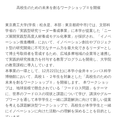
高校生のための未来を創るワークショップⅡを開催
東京農工大学(学長：松永是、本部：東京都府中市)では、文部科
学省の「実践型研究リーダー養成事業」に本学が提案した「ニー
ズ展開実践型高度人材養成モデル化事業」が採択され、「イノベ
ーション推進機構」において、イノベーション創出やプロジェク
ト型の研究開発に不可欠なチーム力を最大化できるリーダーとし
て博士号取得者を育成するため、広域多摩地域の企業等と連携し
て実践的研究推進力を付与する教育プログラムを開発し、大学院
の教育課程に導入しています。
本事業の一環として、12月22日(土)に本学小金井キャンパス科学
博物館において、高校１・２年生を対象とした「高校生のための
未来を創るワークショップⅡ」を開催します。 本ワークショッ
プは、地球規模で懸念されている「フードロス問題」をテーマ
に、世界のフードロスの現状と課題について学び、講演やグルー
プワークを通して本学学生と一緒に課題解決に向けて新しい提案
を考える課題解決型ワークショップで、高校生が本学学生と一緒
にイノベーションに向けた活動への理解を深めることを目的とし
ています。