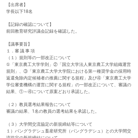
【出席者】
学長以下18名
【記録の確認について】
前回教育研究評議会記録を確認した。
【議事要旨】
１．審 議 事 項
（１）規則等の一部改正について
①「東京農工大学学則」②「国立大学法人東京農工大学組織運営
規則」、③「東京農工大学大学院における第一種奨学金の採用時
返還免除内定候補者の推薦に関する規程」及び④「東京農工大学
学位審査機構の運営に関する規程」の一部改正について、審議の
結果、①～④について原案どおり承認した。
（２）教員選考結果報告について
審議の結果、1名の教員の選考結果を承認した。
（３）大学間交流協定の新規締結等について
１）バングラデシュ畜産研究所（バングラデシュ）との大学間交
流協定の新規締結について