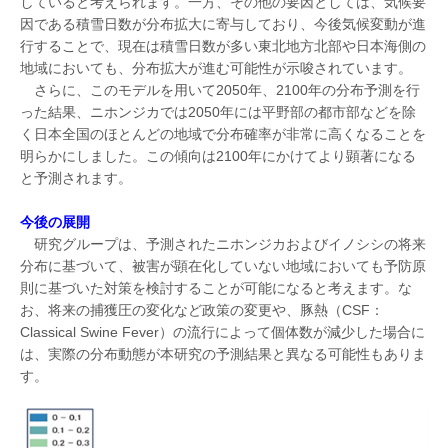
していると考えられます。一方、その他の要因としては、気候要
因である積雪日数が分布拡大に寄与しており、今後気候変動が進
行することで、現在は積雪日数が多い東北地方北部や日本海側の
地域においても、分布拡大が進む可能性が示唆されています。
さらに、このモデルを用いて2050年、2100年の分布予測を行
った結果、ニホンジカでは2050年には平野部の都市部などを除
く日本全国のほとんどの地域で分布確率が非常に高くなることを
明らかにしました。この傾向は2100年にかけてより顕著になる
と予測されます。
今後の展開
研究グループは、予測されたニホンジカおよびイノシシの将来
分布に基づいて、被害が顕在化していない地域においても予防原
則に基づいた対策を検討することが可能になると考えます。な
お、将来の捕獲圧の変化など政策の変更や、豚熱（CSF：
Classical Swine Fever）の流行によって個体数が減少した場合に
は、実際の分布動態が本研究の予測結果と異なる可能性もありま
す。