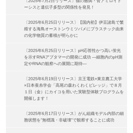
〔2025年7月2日リリース〕猫の難病・腎アミロイド
ーシスと遺伝子多型の関係性を発見！
〔2025年6月25日リリース〕【国内初】伊豆諸島で繁
殖する海鳥オーストンウミツバメにプラスチック由来
の化学物質の蓄積が明らかに
〔2025年6月25日リリース〕pH応答性かつ高い蛍光
を示すRNAアプタマーの開発に成功 ―細胞内のpH測
定やRNAの観察への展開に期待―
〔2025年6月19日リリース〕京王電鉄×東京農工大学
×日本蚕糸学会「高尾の森わくわくビレッジ」で８月
１日（金）にカイコを用いた実験型体験プログラムを
開催します！
〔2025年6月17日リリース〕がん組織モデル内部の細
胞状態を”無標識・非破壊”で観察することに成功