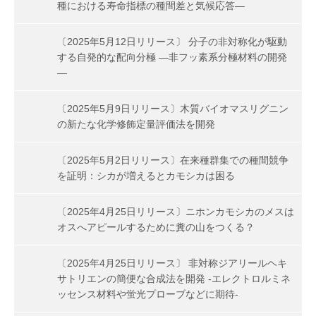
種における寿命指標の種間差と気候応答―
〔2025年5月12日リリース〕 分子の非対称化が駆動
する自発的な配向分極 ―非フッ素系分極材料の開発
―
〔2025年5月9日リリース〕木質バイオマスリグニン
の新たな化学修飾定量評価法を開発
〔2025年5月2日リリース〕在来種群集での種間競争
を証明：シカが増えるとカモシカは困る
〔2025年4月25日リリース〕ニホンカモシカのメスは
オスへアピールするために糞の山をつくる？
〔2025年4月25日リリース〕 非対称ジアリールヘキ
サトリエンの簡便な合成法を開発 -エレクトロルミネ
ッセンス材料や蛍光プローブなどに期待-