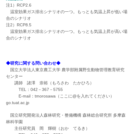
注1）RCP2.6
温室効果ガス排出シナリオの一つ。もっとも気温上昇が低い場
合のシナリオ
注2）RCP8.5
温室効果ガス排出シナリオの一つ。もっとも気温上昇が高い場
合のシナリオ
◆研究に関する問い合わせ◆
国立大学法人東京農工大学 農学部附属野生動物管理教育研究
センター
講師 諸澤 崇裕（もろさわ たかひろ）
TEL：042－367－5755
E-mail：tmorosawa（ここに@を入れてください）
go.tuat.ac.jp
国立研究開発法人森林研究・整備機構 森林総合研究所 多摩森
林科学園
主任研究員 岡 輝樹（おか てるき）