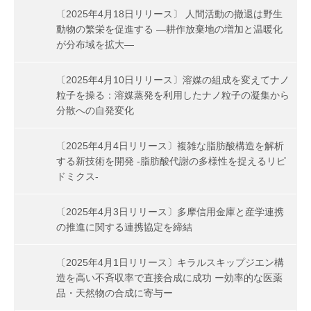
〔2025年4月18日リリース〕 人間活動の撤退は野生
動物の繁栄を促進する ―耕作放棄地の増加と温暖化
が分布域を拡大―
〔2025年4月10日リリース〕溶媒の組成を変えてナノ
粒子を操る：溶媒蒸発を利用したナノ粒子の凝集から
分散への自発変化
〔2025年4月4日リリース〕複雑な脂肪酸構造を解析
する新技術を開発 -脂肪酸代謝の多様性を捉えるリピ
ドミクス-
〔2025年4月3日リリース〕多摩信用金庫と産学連携
の推進に関する連携協定を締結
〔2025年4月1日リリース〕キラルスキップジエン構
造を高い不斉収率で直接合成に成功 ー効率的な医薬
品・天然物の合成に寄与ー