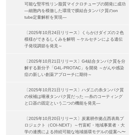
可能な堅牢性リン脂質マイクロチューブの開発に成功
―細胞内を模倣した環境で膜結合タンパク質のon
tube定量解析を実現―
〔2025年10月24日リリース〕くらかけダイズの２色
模様ができるしくみを解明 ～ケルセチンによる遺伝
子発現調節を発見～
〔2025年10月21日リリース〕G4結合タンパク質を分
解する新分子「G4L-PROTAC」を開発 ～がんや感染
症の新しい創薬アプローチに期待～
〔2025年10月21日リリース〕ハダニの糸タンパク質
の候補は唾液タンパク質だった ―糸のコーティング
と口器の固定という二つの機能を発見―
〔2025年10月20日リリース〕炭素耕作拠点西表島プ
ロジェクト（COI-NEXT）～竹富町・地域事業者・大
学の連携による持続可能な地域循環モデルの提案へ〜