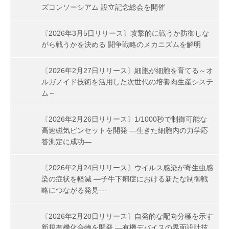
ズコンソーシアム 設立記念総会を開催
〔2026年3月5日リリース〕攻撃的に戦うか防御しな
がら戦うかを決める 闘争戦略のメカニズムを解明
〔2026年2月27日リリース〕細胞が細胞を育てる～オ
ルガノイド技術を活用した次世代の培養肉生産システ
ム～
〔2026年2月26日リリース〕1/1000秒で制御可能な
高速磁気ピンセットを開発 ―生きた細胞内の力学応
答測定に成功―
〔2026年2月24日リリース〕ウイルス感染が寄生虫感
染の症状を軽減 ―子牛下痢症における新たな制御戦
略につながる発見―
〔2026年2月20日リリース〕自発的な配向分極を示す
新規有機化合物を開発 ―有機デバイスの界面設計技