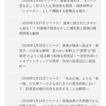
〔2026年2月9日リリース〕酵素を使わず、タンパク
質を正しく折りたたむ新技術を開発 ～固体材料が
「シャペロン」として機能する新概念を確立～
〔2026年1月27日リリース〕 遺体に残されたタネか
ら探る！？ 付着種子散布を介した哺乳類と植物の種
間関係を解明
〔2026年1月26日リリース〕液滴が物体へ及ぼす「衝
突力」の正体を解明 柔らかい材料上で“液滴”が“固
体球”のように振る舞う転移を初実証！〜次世代3Dバ
イオプリンティングや塗布・洗浄の高度設計に新指
針〜
〔2026年1月22日リリース〕「住み心地」よりも「食
べ物」が大事？―小さな水たまりの昆虫群集におい
て、餌資源が種の共存を左右することを解明―
〔2026年1月14日リリース〕深海由来の天然物でがん