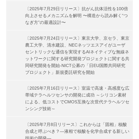
〔2025年7月29日リリース〕抗がん抗体活性を100倍
向上させるメカニズムを解明 〜構造から読み解く“つ
なぎ方”の最適設計〜
〔2025年7月24日リリース〕東京大学、京セラ、東京
農工大学、清水建設、NECネッツエスアイがユーザ
セントリックな通信を実現するAIネイティブな無線ネ
ットワークに関する研究開発プロジェクトに関する共
同研究開発を開始-NICT公募の「日EU国際共同研究
プロジェクト」新規委託研究を開始
〔2025年7月16日リリース〕室温で高速・高感度な広
帯域テラヘルツセンサの開発に成功 ～シリコン素材
による、低コストでCMOS互換な次世代テラヘルツセ
ンシング技術～
〔2025年7月8日リリース〕これからは「固相」核酸
合成と呼ぶべき？―液相で核酸を化学合成する新しい
技術の開発―