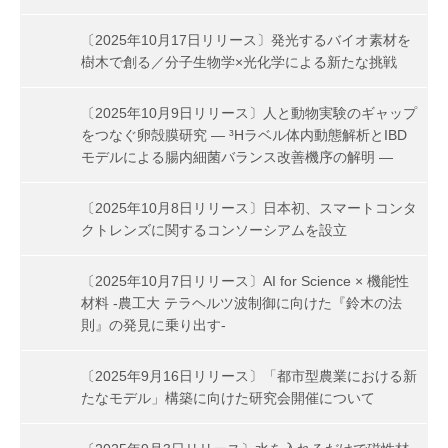
〔2025年10月17日リリース〕発光するバイオ素材を
樹木で創る／分子生物学×光化学による新たな挑戦
〔2025年10月9日リリース〕人と動物実験のギャップ
をつなぐ卵殻膜研究 ― ³Hラベル体内動態解析とIBD
モデルによる腸内細菌バランス改善機序の解明 ―
〔2025年10月8日リリース〕日本初、スマートコンタ
クトレンズに関するコンソーシアムを設立
〔2025年10月7日リリース〕AI for Science × 機能性
材料 -農工大 テラヘルツ波制御に向けた『鈴木の法
則』の発見に乗り出す-
〔2025年9月16日リリース〕「都市型農業における新
たなモデル」構築に向けた研究会開催について