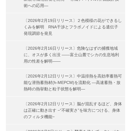
術への応用―
〔2026年2月19日リリース〕２色模様の花ができるし
くみを解明 RNA干渉とフラボノイドによる遺伝子
発現調節を発見
〔2026年2月16日リリース〕危険なはずの捕獲地域
に、オスが多く出没 ――富士山麓でシカの生息地利
用の性差を解明――
〔2026年2月12日リリース〕中温排熱を高効率蓄熱可
能な潜熱蓄熱材(h-MEPCM)を流動化 ―高速蓄熱・放
熱時の熱挙動と粒子状態を解明―
〔2026年2月12日リリース〕脳が混乱するほど、身体
は正確に動き出す −“不確実さ”を味方につける、身体
のフィルタ機能−