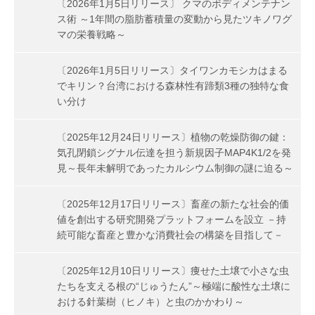
〔2026年1月5日リリース〕 クマのボディメンテナン
ス術 ～1年間の脂肪蓄積量の変動から見たツキノワグ
マの栄養戦略～
〔2026年1月5日リリース〕タイワンカモシカはまる
でキリン？台湾における森林性有蹄類3種の独特な食
い分け
〔2025年12月24日リリース〕植物の乾燥防御の鍵：
気孔閉鎖シグナル伝達を担う新規因子MAP4K1/2を発
見～長年未解明であったカルシウム制御の謎に迫る～
〔2025年12月17日リリース〕畜産の新たな社会的価
値を創出する研究開発プラットフォームを設立 －持
続可能な畜産と豊かな消費社会の構築を目指して－
〔2025年12月10日リリース〕痩せた土壌で小さな虫
たちを支える根の“じゅうたん”～極端に酸性な土壌に
おける針葉樹（ヒノキ）と虫のかかわり～