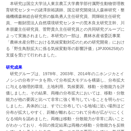
本研究は国立大学法人東京農工大学農学部付属野生動物管理教
育研究センターの諸澤崇裕講師、国立研究開発法人森林研究・整
備機構森林総合研究所の飯島勇人主任研究員、岡輝樹主任研究
員、一般財団法人自然環境研究センターの荒木良太研究主幹、川
本朋慶主任研究員、菅野貴久主任研究員との共同研究グループに
よって実施されました。本研究の一部は、農林水産省委託事業
「農林水産分野における気候変動対応のための研究開発」におけ
る「野生鳥獣拡大に係る気候変動等の影響評価」(JPJ006258)の
支援を受けて行われました。
研究成果
研究グループは、1978年、2003年、2014年のニホンジカとイ
ノシシの分布データを用いて分布拡大モデルを構築し、分布拡大
に与える物理的環境、土地利用、気候要因、移動・分散能力を評
価しました。その結果、両種の分布拡大においては、移動・分散
能力が他の要因と比べて非常に強く寄与していることを明らかに
しました。具体的には、すでに分布している地域に近い場所ほど
分布が拡大しやすく、距離が離れるにつれて分布が広がりにくく
なる傾向を認めました。両種は移動・分散能力が非常に高いこと
がわかっており、今回の推定結果は両種の移動・分散能力を反映