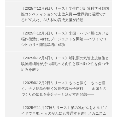
〔2025年12月9日リリース〕学生向け計算科学分野国
際コンペティションで上位入賞 ―世界的に活躍でき
るHPC人材、AI人材の育成支援が始動―
〔2025年12月5日リリース〕米国・ハワイ州における
稲作復活に向けたプロジェクトを開始 —ハワイでコ
シヒカリの陸稲栽培に成功—
〔2025年12月4日リリース〕哺乳類の気管上皮細胞と
嗅神経細胞が持つ繊毛の方向性と膜の独立性を保つ仕
組みを解明
〔2025年12月2日リリース〕もっと強く、もっと軽
く。ナノ結晶が拓く次世代高分子材料 ――金属もの
づくりの知見を高分子へと活かす新発想――
〔2025年11月27日リリース〕猫の乳がんをオルガノ
イドで再現 ～人のがんにも共通する進行メカニズム