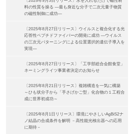
〔2025年9月3日リリース〕水を入れるだけで磁性材
料の性質を操る —最も身近な分子で二次元量子物質
の磁性制御に成功—
〔2025年8月27日リリース〕ウイルスと複合化する光
応答性ペプチドファイバーの開発に成功 ―ウイルス
の三次元パターニングによる位置選択的遺伝子導入を
実現―
〔2025年8月27日リリース〕「工学部総合会館食堂」
ネーミングライツ事業者決定のお知らせ
〔2025年8月21日リリース〕複雑構造を一気に構築
～ひも状分子から「手さげかご型」化合物の１工程合
成に世界初成功～
〔2025年8月1日リリース〕環境にやさしいAgBiS2ナ
ノ結晶の合成条件を解明 －高性能光検出器への応用
に期待－