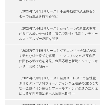
〔2025年7月7日リリース〕小金井動物救急医療セン
ターで放射線診療科を開始
〔2025年7月4日リリース〕たった一つの炭素の有無
が反応の成否を分ける―電気で進行する新しいディー
ルス・アルダー反応を開発―
〔2025年7月4日リリース〕グアニンリッチDNAが示
す新たな結合様式を解明 －インスリンとの相互作用
に関わる新構造を発見、創薬応用と新規インスリンセ
ンサー開発に期待－
〔2025年7月3日リリース〕金属ストレス下で活性化
されるタンパク質フォールディング促進剤の開発に成
功―金属イオン捕捉とフォールディング促進の二刀流
による変性疾患治療への展開へ期待―