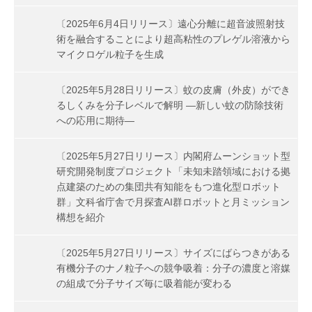
〔2025年6月4日リリース〕遠心分離に超音波照射技
術を融合することにより超高粘性のプレゲル溶液から
マイクロゲル粒子を生成
〔2025年5月28日リリース〕蚊の皮膚（外皮）ができ
るしくみを分子レベルで解明 ―新しい蚊の防除技術
への応用に期待―
〔2025年5月27日リリース〕内閣府ムーンショット型
研究開発制度プロジェクト「未知未踏領域における拠
点建築のための集団共有知能をもつ進化型ロボット
群」文科省庁舎で月探査AI群ロボットと月ミッション
構想を紹介
〔2025年5月27日リリース〕サイズにばらつきがある
有機分子のナノ粒子への競争吸着：分子の濃度と溶媒
の組成で分子サイズ毎に吸着能が変わる