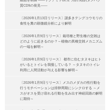
細胞を制御 ――ヤクアミドBの2つ目の標的タンパク
質CD9の発見――
〔2026年1月13日リリース〕謎多きテングコウモリの
食性を糞の顕微鏡分析により解明
〔2026年1月9日リリース〕栽培種と野生種の交雑は
どのように起きるのか？～植物の異種交雑メカニズム
の一端を解明～
〔2026年1月9日リリース〕 都市に住むタヌキはヒト
がいるとトイレを我慢している？ ～タヌキのトイレ
利用に人間活動が与える影響を解明～
〔2026年1月9日リリース〕メスのメダカの性行動を
行うモチベーションは排卵周期にシンクロする ～メ
スがオスを受け容れる行動を生み出す神経回路の解明
に期待～