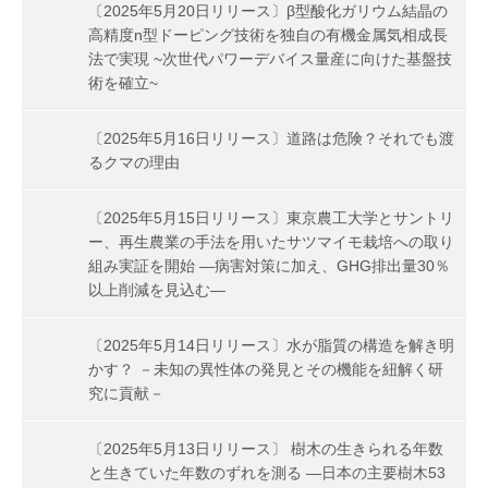
〔2025年5月20日リリース〕β型酸化ガリウム結晶の
高精度n型ドーピング技術を独自の有機金属気相成長
法で実現 ~次世代パワーデバイス量産に向けた基盤技
術を確立~
〔2025年5月16日リリース〕道路は危険？それでも渡
るクマの理由
〔2025年5月15日リリース〕東京農工大学とサントリ
ー、再生農業の手法を用いたサツマイモ栽培への取り
組み実証を開始 ―病害対策に加え、GHG排出量30％
以上削減を見込む―
〔2025年5月14日リリース〕水が脂質の構造を解き明
かす？ －未知の異性体の発見とその機能を紐解く研
究に貢献－
〔2025年5月13日リリース〕 樹木の生きられる年数
と生きていた年数のずれを測る ―日本の主要樹木53