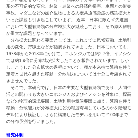
系の不可逆的な変化、林業・農業への経済的損害、車両との衝突
事故、マダニなどの媒介生物による人獣共通感染症の感染拡大と
いった課題も引き起こしています。 近年、日本に限らず先進国
において大型有蹄類の分布域拡大が継続しており、その原因解明
が重大な課題となっています。
分布拡大に関わる要因としては、これまでに気候変動、土地利
用の変化、狩猟圧などが指摘されてきました。日本においても、
1978年から2018年にかけて、ニホンジカでは約2.7倍、イノシシ
では約1.9倍に分布域が拡大したことが報告されています。しか
し、こうした分布拡大の過程において、種が本来持つ繁殖を伴う
定着と世代を超えた移動・分散能力については十分に考慮されて
きませんでした。
そこで、本研究では、日本の主要な大型有蹄類であり、人間生
活との関わりも大きいニホンジカおよびイノシシを対象に、標高
などの物理的環境要因、土地利用や気候要因に加え、繁殖を伴う
移動・分散能力が分布拡大にどの程度寄与しているのかを階層モ
デルにより検証し、さらに構築したモデルを用いて2100年まで
の分布予測を行いました。
研究体制