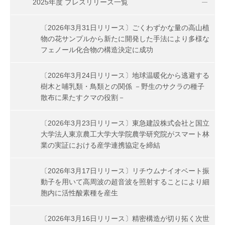
2025年度 プレスリリース一覧
〔2026年3月31日リリース〕ごくわずかな量の高山植
物の花サンプルから新たに開発した手法により多様な
フェノール化合物の構造決定に成功
〔2026年3月24日リリース〕地球温暖化から逃避する
樹木と哺乳類・鳥類との関係 －野生のサクラの種子
散布に果たすクマの役割－
〔2026年3月23日リリース〕東急建設株式会社と国立
大学法人東京農工大学大学院農学研究院がスマート林
業の実証における産学連携協定を締結
〔2026年3月17日リリース〕リチウムナイオベート振
動子を用いて高周波の超音波を照射することにより細
胞内に活性酸素種を産生
〔2026年3月16日リリース〕精密構造が切り拓く次世