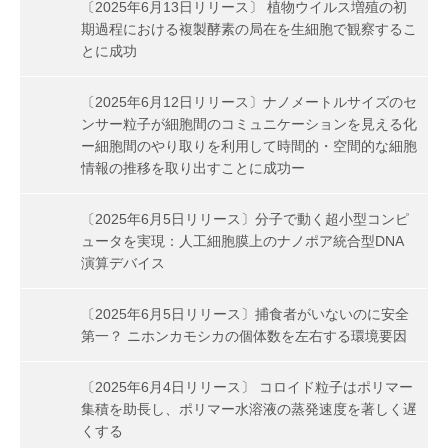
〔2025年6月13日リリース〕 植物ウイルス増殖の初
期過程における複製酵素の局在を生細胞で観察するこ
とに成功
〔2025年6月12日リリース〕ナノメートルサイズのセ
ンサー粒子が細胞間のコミュニケーションを見える化
ー細胞間のやり取りを利用して時間的・空間的な細胞
情報の推移を取り出すことに成功ー
〔2025年6月5日リリース〕分子で動く超小型コンピ
ュータを実現：人工細胞膜上のナノポア統合型DNA
演算デバイス
〔2025年6月5日リリース〕捕食者がいないのに安全
第一？ ニホンカモシカの個体数を左右する環境要因
〔2025年6月4日リリース〕 コロイド粒子はポリマー
集積を助長し、ポリマー水溶液の蒸発速度を著しく遅
くする