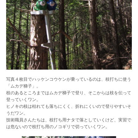
写真４枚目でハッケンコウケンが乗っているのは、枝打ちに使う
「ムカデ梯子」。
枝のあるところまではムカデ梯子で登り、そこからは枝を伝って
登っていくワン。
ヒノキの枝は枯れても落ちにくく、折れにくいので登りやすいそ
うだワン。
技術職員さんたちは、枝打ち用ナタで落としていくけど、実習で
は危ないので枝打ち用のノコギリで切っていくワン。