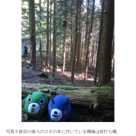
写真５枚目の後ろのスギの木に付いている機械は枝打ち機。