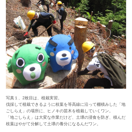
写真１、2枚目は、植栽実習。
伐採して植栽できるように枝葉を等高線に沿って棚積みした「地
ごしらえ」の場所に、ヒノキの苗木を植栽していくワン。
「地ごしらえ」は大変な作業だけど、土壌の浸食を防ぎ、積んだ
枝葉はやがて分解して土壌の養分になるんだワン。