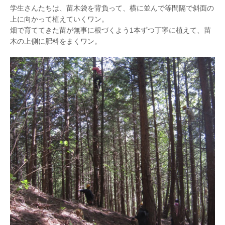
学生さんたちは、苗木袋を背負って、横に並んで等間隔で斜面の
上に向かって植えていくワン。
畑で育ててきた苗が無事に根づくよう1本ずつ丁寧に植えて、苗
木の上側に肥料をまくワン。