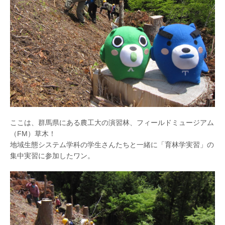
ここは、群馬県にある農工大の演習林、フィールドミュージアム
（FM）草木！
地域生態システム学科の学生さんたちと一緒に「育林学実習」の
集中実習に参加したワン。