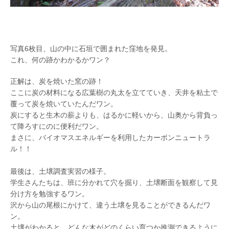
写真6枚目、山の中に石垣で囲まれた窪地を発見。
これ、何の跡かわかるかワン？
正解は、炭を焼いた窯の跡！
ここに炭の材料になる広葉樹の丸太を立てていき、天井を粘土で
覆って炭を焼いていたんだワン。
炭にすると生木の薪よりも、はるかに軽いから、山奥から背負っ
て降ろすにのに便利だワン。
まさに、バイオマスエネルギーを利用したカーボンニュートラ
ル！！
最後は、土壌調査実習の様子。
学生さんたちは、班に分かれて穴を掘り、土壌断面を観察して見
分け方を勉強するワン。
沢から山の尾根にかけて、違う土壌を見ることができるんだワ
ン。
土壌がわかると、どんな木がどのくらい育つか推測できるように