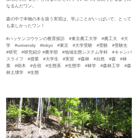
なるんだワン。
森の中で本物の木を扱う実習は、学ぶことがいっぱいで、とって
も楽しかったワン！
#ハッケンコウケンの教育探訪 #東京農工大学 #農工大 #大
学 #university #tokyo #東京 #大学受験 #受験 #受験生
#研究 #研究紹介 #農学部 #地域生態システム学科 #キャンパ
スライフ #授業 #大学生 #実習 #森林 #自然 #森 #林
業 #樹木 #合宿 #生態系 #生態学 #林学 #森林工学 #森
林土壌学 #生態