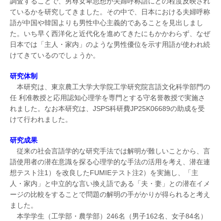
調査することで、男尊女卑思想が夫婦呼称語にどの程度反映され
ているかを研究してきました。その中で、日本における夫婦呼称
語が中国や韓国よりも男性中心主義的であることを見出しまし
た。いち早く西洋化と近代化を進めてきたにもかかわらず、なぜ
日本では「主人・家内」のような男性優位を示す用語が使われ続
けてきているのでしょうか。
研究体制
本研究は、東京農工大学大学院工学研究院言語文化科学部門の
任 利准教授と応用認知心理学を専門とする守名誉教授で実施さ
れました。なお本研究は、JSPS科研費JP25K06689の助成を受
けて行われました。
研究成果
従来の社会言語学的な研究手法では解明が難しいことから、言
語使用者の潜在意識を探る心理学的な手法の活用を考え、潜在連
想テスト注1）を改良したFUMIEテスト注2）を実施し、「主
人・家内」と中立的な言い換え語である「夫・妻」との潜在イメ
ージの比較をすることで問題の解明の手がかりが得られると考え
ました。
本学学生（工学部・農学部）246名（男子162名、女子84名）