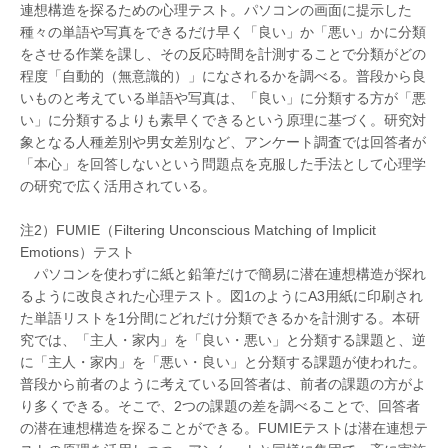
連想構造を探るための心理テスト。パソコンの画面に提示した
種々の単語や写真をできるだけ早く「良い」か「悪い」かに分類
をさせる作業を課し、その反応時間を計測することで分類がどの
程度「自動的（無意識的）」になされるかを調べる。普段から良
いものと考えている単語や写真は、「良い」に分類する方が「悪
い」に分類するよりも素早くできるという原理に基づく。研究対
象となる人種差別や男女差別など、アンケート調査では回答者が
「本心」を回答しないという問題点を克服した手法として心理学
の研究で広く活用されている。
注2）FUMIE（Filtering Unconscious Matching of Implicit
Emotions）テスト
パソコンを使わずに紙と鉛筆だけで簡易に潜在連想構造が探れ
るように改良された心理テスト。図1のようにA3用紙に印刷され
た単語リストを1分間にどれだけ分類できるかを計測する。本研
究では、「主人・家内」を「良い・悪い」と分類する課題と、逆
に「主人・家内」を「悪い・良い」と分類する課題が使われた。
普段から前者のように考えている回答者は、前者の課題の方がよ
り多くできる。そこで、2つの課題の差を調べることで、回答者
の潜在連想構造を探ることができる。FUMIEテストは潜在連想テ