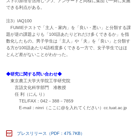
ストの原理を活用しつつ、アンケートと同様に集団で一斉に実施
できる利点がある。
注3）IAQ100
FUMIEテストで「主人・家内」を「良い・悪い」と分類する課
題が逆の課題よりも「100語あたりどれだけ多くできるか」を指
数化したもの。男子学生は「主人」や「夫」を「良い」と分類す
る方が100語あたり4語程度多くできる一方で、女子学生ではほ
とんど差がないことがわかった。
◆研究に関する問い合わせ◆
東京農工大学大学院工学研究院
言語文化科学部門 准教授
任 利（にん り）
TEL/FAX：042－388－7859
E-mail：ninri（ここに@を入れてください）cc.tuat.ac.jp
プレスリリース（PDF：475.7KB）