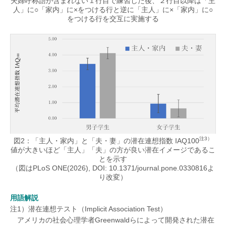
夫婦呼称語が含まれない１行目で練習した後、２行目以降は「主
人」に○「家内」に×をつける行と逆に「主人」に×「家内」に○
をつける行を交互に実施する
注3）
図2：「主人・家内」と「夫・妻」の潜在連想指数 IAQ100
値が大きいほど「主人」「夫」の方が良い潜在イメージであるこ
とを示す
（図はPLoS ONE(2026), DOI: 10.1371/journal.pone.0330816よ
り改変）
用語解説
注1）潜在連想テスト（Implicit Association Test）
アメリカの社会心理学者Greenwaldらによって開発された潜在