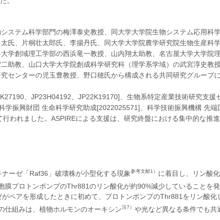
た。
システム科学部門の梅澤泰史教授、同大学大学院生物システム応用科
昂太氏、片桐壮太郎氏、李揚丹氏、同大学大学院農学研究院生物生産科
科大学創域理工学部の西浜竜一教授、山内翔太助教、名古屋大学大学院
宏二助教、山口大学大学院創成科学研究科（理学系学域）の武宮淳史教
研究センターの児玉豊教授、野口穂氏から構成される共同研究グループ
190、JP23H04192、JP22K19170]、生物系特定産業技術研究支
科学振興財団 生命科学研究助成[2022025571]、科学技術振興機構 先
を受けて行われました。ASPIREによる支援は、研究終盤における集中的な推
参考文献1）
キナーゼ「Raf36」破壊株が小型化する現象
に着目し、リン酸化
胞膜プロトンポンプのThr881のリン酸化が約90%減少していることを
ゼがペアを形成したときに初めて、プロトンポンプのThr881をリン酸化
注7）
の仕組みは、植物ホルモンのオーキシン
や光など異なる条件でも共