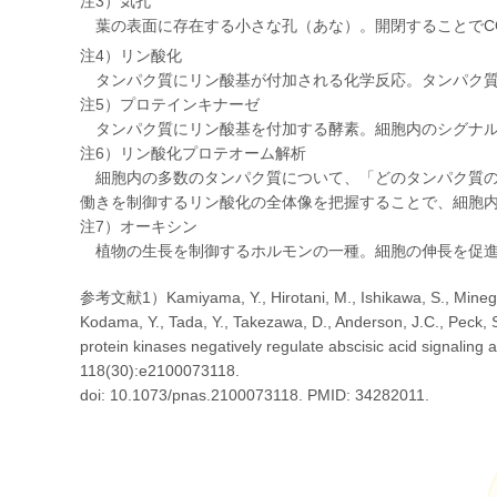
注3）気孔
葉の表面に存在する小さな孔（あな）。開閉することでC
注4）リン酸化
タンパク質にリン酸基が付加される化学反応。タンパク質
注5）プロテインキナーゼ
タンパク質にリン酸基を付加する酵素。細胞内のシグナル
注6）リン酸化プロテオーム解析
細胞内の多数のタンパク質について、「どのタンパク質の
働きを制御するリン酸化の全体像を把握することで、細胞
注7）オーキシン
植物の生長を制御するホルモンの一種。細胞の伸長を促進
参考文献1）Kamiyama, Y., Hirotani, M., Ishikawa, S., Minegishi,
Kodama, Y., Tada, Y., Takezawa, D., Anderson, J.C., Peck, 
protein kinases negatively regulate abscisic acid signaling
118(30):e2100073118.
doi: 10.1073/pnas.2100073118. PMID: 34282011.