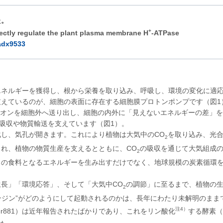
た。
+
ctly regulate the plant plasma membrane H
-ATPase
.adx9533
ネルギーを獲得し、根から栄養を取り込み、呼吸し、環境の変化に適
えているのが、細胞の表面に存在する細胞膜プロトンポンプです（図1
イオンを細胞外へ送り出し、細胞の内外に「見えないエネルギーの差」
養吸収や物質輸送を支えています（図1）。
し、気孔が開きます。これにより植物は大気中のCO
を取り込み、光
2
れ、植物の物質生産を支えるとともに、CO
の吸収を通じて大気組成
2
ちの食料となるエネルギーを生み出すだけでなく、地球規模の炭素循環
長」「環境応答」、そして「大気中CO
の調節」に至るまで、植物の
2
エンジン”がどのようにして起動されるのかは、長年にわたり未解明のまま
注4）
hr881）は近年報告されたばかりであり、これをリン酸化
する酵素（