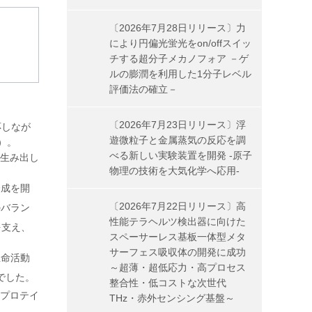
〔2026年7月28日リリース〕力
により円偏光蛍光をon/offスイッ
チする超分子メカノフォア －ゲ
ルの膨潤を利用した1分子レベル
評価法の確立－
〔2026年7月23日リリース〕浮
応しなが
遊微粒子と金属蒸気の反応を調
）。
べる新しい実験装置を開発 -原子
を生み出し
物理の技術を大気化学へ応用-
合成を開
〔2026年7月22日リリース〕高
のバラン
性能テラヘルツ検出器に向けた
を支え、
スペーサーレス基板一体型メタ
サーフェス吸収体の開発に成功
生命活動
～超薄・超低応力・高プロセス
でした。
整合性・低コストな次世代
プロテイ
THz・赤外センシング基盤～