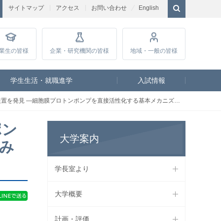
サイトマップ
アクセス
お問い合わせ
English
業生
の皆様
企業・研究
機関の皆様
地域・一般
の皆様
学生生活・就職進学
入試情報
胞膜プロトンポンプを直接活性化する基本メカニズムを解明、気孔が開く仕組みも明らかに―
ポン
大学案内
み
学長室より
大学概要
計画・評価