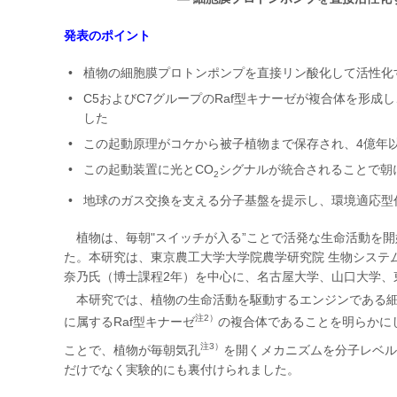
発表のポイント
植物の細胞膜プロトンポンプを直接リン酸化して活性化
C5およびC7グループのRaf型キナーゼが複合体を形成し
した
この起動原理がコケから被子植物まで保存され、4億年
この起動装置に光とCO
シグナルが統合されることで朝
2
地球のガス交換を支える分子基盤を提示し、環境適応型
植物は、毎朝"スイッチが入る”ことで活発な生命活動を
た。本研究は、東京農工大学大学院農学研究院 生物システ
奈乃氏（博士課程2年）を中心に、名古屋大学、山口大学、
本研究では、植物の生命活動を駆動するエンジンである細
注2）
に属するRaf型キナーゼ
の複合体であることを明らかに
注3）
ことで、植物が毎朝気孔
を開くメカニズムを分子レベル
だけでなく実験的にも裏付けられました。