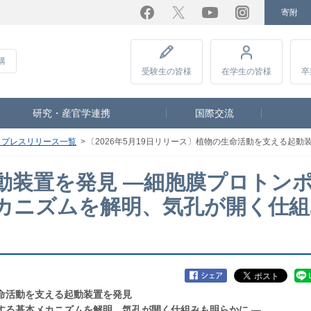
寄附
Facebook
Twitter
YouTube
Instagram
講
受験生
の皆様
在学生
の皆様
卒
研究・産官学連携
国際交流
度 プレスリリース一覧
〔2026年5月19日リリース〕植物の生命活動を支える起動装置を発見 ―細
動装置を発見 ―細胞膜プロトン
カニズムを解明、気孔が開く仕組
命活動を支える起動装置を発見
する基本メカニズムを解明、気孔が開く仕組みも明らかに ―