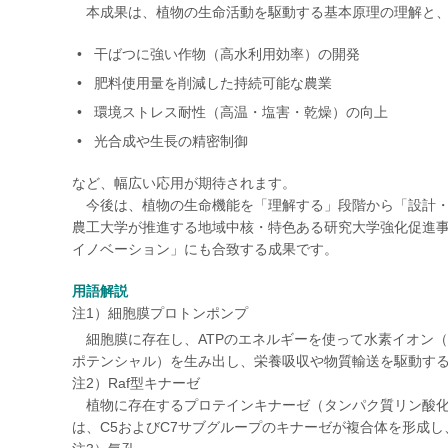
本成果は、植物の生命活動を駆動する基本原理の理解と、
干ばつに強い作物（高水利用効率）の開発
肥料使用量を削減した持続可能な農業
環境ストレス耐性（高温・塩害・乾燥）の向上
光合成や生長の精密制御
など、幅広い応用が期待されます。
今後は、植物の生命機能を「理解する」段階から「設計・
農工大学が推進する地域中核・特色ある研究大学強化促進事業
イノベーション」にも合致する成果です。
用語解説
注1）細胞膜プロトンポンプ
細胞膜に存在し、ATPのエネルギーを使って水素イオン（
ポテンシャル）を生み出し、栄養吸収や物質輸送を駆動す
注2）Raf型キナーゼ
植物に存在するプロテインキナーゼ（タンパク質リン酸化酵
は、C5およびC7サブグループのキナーゼが複合体を形成