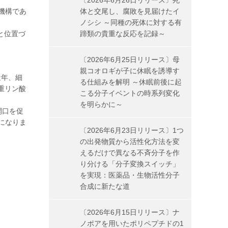
〔2026年6月26日リリース〕死
機構であ
体と交尾し、腐敗を見届けたイ
ノシシ ～同種の死体に対する有
と位置づ
蹄類の貴重な反応を記録～
〔2026年6月25日リリース〕母
親コオロギが子に休眠を誘導す
近年、細
る仕組みを解明 ～休眠前後に起
二重リン酸
こる分子イベントの時系列変化
を明らかに～
開口を促
になりま
〔2026年6月23日リリース〕1つ
の出発物質から活性化方法を変
えるだけで異なる不斉分子を作
り分ける「分子変換スイッチ」
を実現：医薬品・生物活性分子
合成に新たな道
〔2026年6月15日リリース〕ナ
ノポアを用いたポリペプチドの1