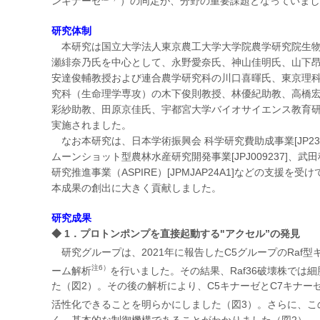
ンキナーゼ
）の同定が、分野の重要課題となっていまし
研究体制
本研究は国立大学法人東京農工大学大学院農学研究院生物
瀬緋奈乃氏を中心として、永野愛奈氏、神山佳明氏、山下
安達俊輔教授および連合農学研究科の川口喜暉氏、東京理
究科（生命理学専攻）の木下俊則教授、林優紀助教、高橋
彩紗助教、田原京佳氏、宇都宮大学バイオサイエンス教育
実施されました。
なお本研究は、日本学術振興会 科学研究費助成事業[JP23K27
ムーンショット型農林水産研究開発事業[JPJ009237]、武田
研究推進事業（ASPIRE）[JPMJAP24A1]などの支援
本成果の創出に大きく貢献しました。
研究成果
◆ 1．プロトンポンプを直接起動する"アクセル”の発見
研究グループは、2021年に報告したC5グループのRaf型
注6）
ーム解析
を行いました。その結果、Raf36破壊株では細
た（図2）。その後の解析により、C5キナーゼとC7キナー
活性化できることを明らかにしました（図3）。さらに、こ
く、基本的な制御機構であることがわかりました（図2）。