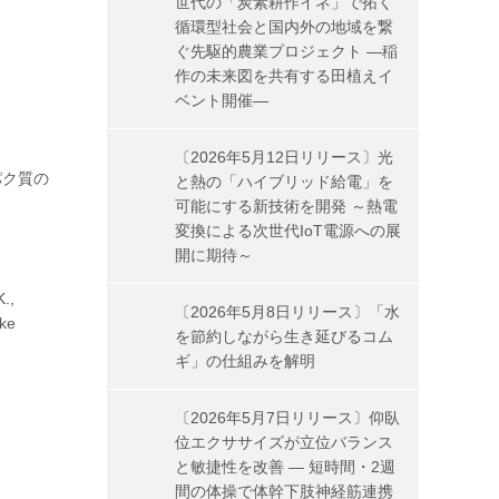
世代の「炭素耕作イネ」で拓く
循環型社会と国内外の地域を繋
ぐ先駆的農業プロジェクト ―稲
作の未来図を共有する田植えイ
ベント開催―
〔2026年5月12日リリース〕光
パク質の
と熱の「ハイブリッド給電」を
可能にする新技術を開発 ～熱電
変換による次世代IoT電源への展
開に期待～
K.,
〔2026年5月8日リリース〕「水
ike
を節約しながら生き延びるコム
ギ」の仕組みを解明
〔2026年5月7日リリース〕仰臥
位エクササイズが立位バランス
と敏捷性を改善 ― 短時間・2週
間の体操で体幹下肢神経筋連携