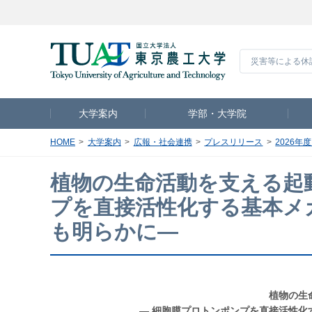
災害等による休
大学案内
学部・大学院
HOME
大学案内
広報・社会連携
プレスリリース
2026年
植物の生命活動を支える起
プを直接活性化する基本メ
も明らかに―
植物の生
― 細胞膜プロトンポンプを直接活性化