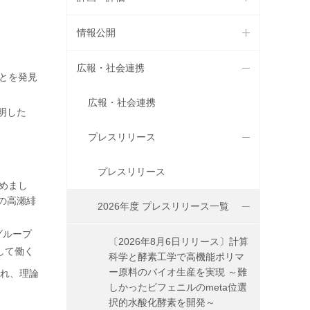
情報公開
広報・社会連携
ことを発見
広報・社会連携
明した
プレスリリース
プレスリリース
めまし
の高瀬緋
2026年度 プレスリリース一覧
グループ
〔2026年8月6日リリース〕計算
して働く
科学と酵素工学で高機能ポリマ
ー原料のバイオ生産を実現 ～難
れ、理論
しかったビフェニルのmeta位選
択的水酸化酵素を開発～