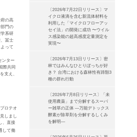
〔2026年7月22日リリース〕マ
イクロ液滴を含む新流体材料を
学府の高
利用した「マイクロフローアッ
学部門の
セイ法」の開発に成功 〜ウイル
理学系研
ス感染能の超高感度定量測定を
授、冨士
実現〜
によって
〔2026年7月13日リリース〕密
援センター
林ではみんなひとりぼっちが好
端国際共同
き？ 台湾における森林性有蹄類3
進を支え、
種の群れ行動
〔2026年7月8日リリース〕「未
使用農薬」まで分解するスーパ
プロテオ
ー雑草の正体 ―万能デトックス
酵素が除草剤を分解するしくみ
発見しまし
を解明―
し、直接
通して働