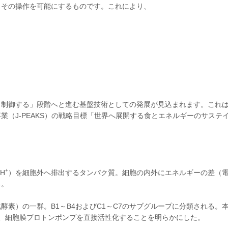
その操作を可能にするものです。これにより、
制御する」段階へと進む基盤技術としての発展が見込まれます。これ
（J-PEAKS）の戦略目標「世界へ展開する食とエネルギーのサステ
+
H
）を細胞外へ排出するタンパク質。細胞の内外にエネルギーの差（
る。
素）の一群。B1～B4およびC1～C7のサブグループに分類される。
し、細胞膜プロトンポンプを直接活性化することを明らかにした。