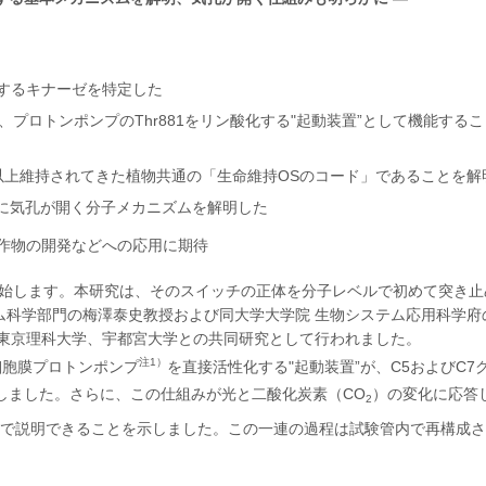
するキナーゼを特定した
、プロトンポンプのThr881をリン酸化する"起動装置”として機能する
以上維持されてきた植物共通の「生命維持OSのコード」であることを解
に気孔が開く分子メカニズムを解明した
作物の開発などへの応用に期待
開始します。本研究は、そのスイッチの正体を分子レベルで初めて突き止
ム科学部門の梅澤泰史教授および同大学大学院 生物システム応用科学府
東京理科大学、宇都宮大学との共同研究として行われました。
注1）
胞膜プロトンポンプ
を直接活性化する"起動装置”が、C5およびC7
しました。さらに、この仕組みが光と二酸化炭素（CO
）の変化に応答
2
で説明できることを示しました。この一連の過程は試験管内で再構成さ