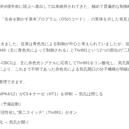
約4億年前に陸上へ進出して以来維持されてきた、極めて普遍的な制御
「生命を動かす基本プログラム（OSのコード）」の実体を示した発見
きました。従来は青色光による制御が中心と考えられていましたが、
48（主に青色光によって制御される）とThr881という2つの部位の"
-CBC1は、主に赤色光シグナルに応答してThr881をリン酸化し、気孔
により、これまで不明であった赤色光による気孔開口の分子機構が明確
整理できます。
K4/12）がC5キナーゼ（HT1）を抑制 → 気孔は閉じる
ン（予備起動）
が活性化し"第二スイッチ”（Thr881）がオン
 → 気孔が開く