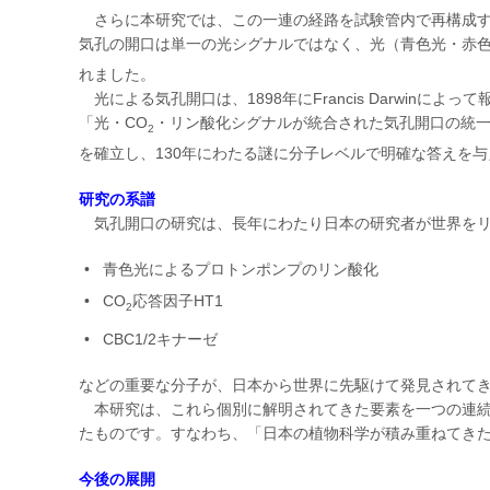
さらに本研究では、この一連の経路を試験管内で再構成す
気孔の開口は単一の光シグナルではなく、光（青色光・赤色
れました。
光による気孔開口は、1898年にFrancis Darwin
「光・CO
・リン酸化シグナルが統合された気孔開口の統一
2
を確立し、130年にわたる謎に分子レベルで明確な答えを
研究の系譜
気孔開口の研究は、長年にわたり日本の研究者が世界をリ
青色光によるプロトンポンプのリン酸化
CO
応答因子HT1
2
CBC1/2キナーゼ
などの重要な分子が、日本から世界に先駆けて発見されて
本研究は、これら個別に解明されてきた要素を一つの連続
たものです。すなわち、「日本の植物科学が積み重ねてき
今後の展開