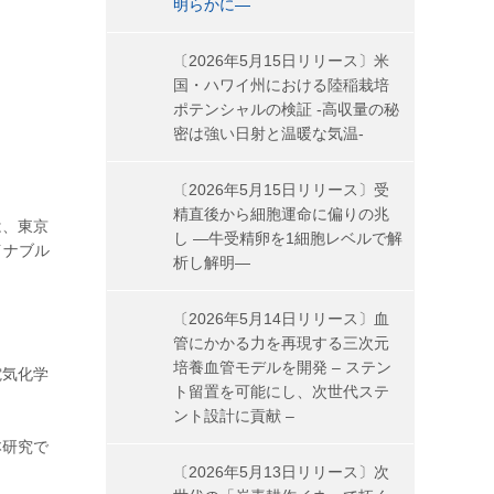
明らかに―
〔2026年5月15日リリース〕米
国・ハワイ州における陸稲栽培
ポテンシャルの検証 -高収量の秘
密は強い日射と温暖な気温-
〔2026年5月15日リリース〕受
精直後から細胞運命に偏りの兆
は、東京
し ―牛受精卵を1細胞レベルで解
イナブル
析し解明―
〔2026年5月14日リリース〕血
管にかかる力を再現する三次元
培養血管モデルを開発 – ステン
電気化学
ト留置を可能にし、次世代ステ
ント設計に貢献 –
本研究で
〔2026年5月13日リリース〕次