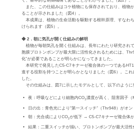
また、この仕組みはコケ植物にも保存されており、植物が
ることが示されました（図4）。
本成果は、植物の生命活動を駆動する根幹原理、すなわち
けられます（図5）。
◆ 2．朝に気孔が開く仕組みの解明
植物が毎朝気孔を開く仕組みは、長年にわたり研究されて
胞膜プロトンポンプが最大限に活性化されるためには、Thr9
化”が必要であることが明らかになってきました。
本研究で発見したC5-C7キナーゼ複合体の一つであるHT1
進する役割を持つことが明らかとなりました（図6）。これ
した。
その仕組みは、図7に示したモデルとして、以下のように
夜：呼吸などにより細胞内CO
濃度が高く、阻害因子（MP
2
日の出：青色光により"第一スイッチ”（Thr948）がオ
朝：光合成によりCO
が低下 → C5-C7キナーゼ複合体
2
結果：二重スイッチが揃い、プロトンポンプが最大活性化