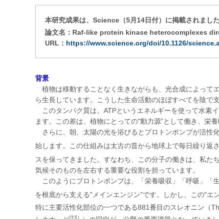
本研究成果は、Science（5月14日付）に掲載されまし
論文名：Raf-like protein kinase heterocomplexes dire
URL：
https://www.science.org/doi/10.1126/science
背景
植物は移動することなく生きながらも、光合成によってエ
ら生長しています。こうした生命活動のほぼすべてを陰で支
このタンパク質は、ATPというエネルギーを使って水素
ます。この差は、植物にとっての"動力源”として働き、栄
さらに、朝、太陽の光を浴びるとプロトンポンプが活性化
始します。この仕組みは太古の昔から地球上で毎日繰り返さ
スを保ってきました。すなわち、この分子の働きは、私た
気候そのものを左右する重要な役割を担っています。
このようにプロトンポンプは、「栄養吸収」「呼吸」「生
を根底から支える"メインエンジン”です。しかし、この"
特に主要活性化部位の一つである881番目のスレオニン（T
注5）