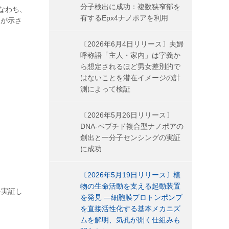
分子検出に成功：複数狭窄部を
なわち、
有するEpx4ナノポアを利用
とが示さ
〔2026年6月4日リリース〕夫婦
呼称語「主人・家内」は字義か
ら想定されるほど男女差別的で
はないことを潜在イメージの計
測によって検証
〔2026年5月26日リリース〕
DNA-ペプチド複合型ナノポアの
創出と一分子センシングの実証
に成功
〔2026年5月19日リリース〕植
物の生命活動を支える起動装置
を実証し
を発見 ―細胞膜プロトンポンプ
を直接活性化する基本メカニズ
ムを解明、気孔が開く仕組みも