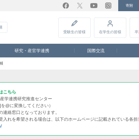
寄附
Facebook
Twitter
YouTube
Instagram
講
受験生
の皆様
在学生
の皆様
卒
研究・産官学連携
国際交流
輔
はこちら
産学連携研究推進センター
at]を@に変換してください）
の連絡窓口となっております。
受入れを希望される場合は、以下のホームページに記載されている各担
/