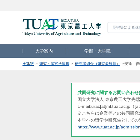
災害等による休
大学案内
学部・大学院
HOME
研究・産官学連携
研究者紹介（研究者総覧）
安達 俊
共同研究に関するお問い合わせ
国立大学法人 東京農工大学
先端
E-mail:urac[at]ml.tuat.ac.jp
（[
※こちらは企業等との共同研究
本学への留学や研究生としての
https://www.tuat.ac.jp/admission