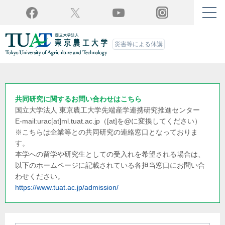
Twitter
YouTube
Facebook
Instagram
災害等による休講
共同研究に関するお問い合わせはこちら
国立大学法人 東京農工大学
先端産学連携研究推進センター
E-mail:urac[at]ml.tuat.ac.jp
（[at]を@に変換してください）
※こちらは企業等との共同研究の連絡窓口となっておりま
す。
本学への留学や研究生としての受入れを希望される場合は、
以下のホームページに記載されている各担当窓口にお問い合
わせください。
https://www.tuat.ac.jp/admission/