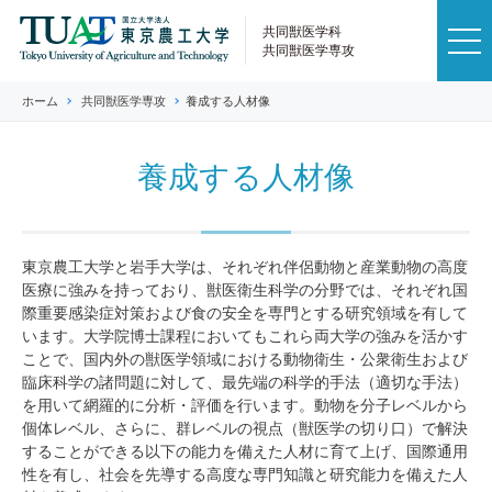
共同獣医学科
共同獣医学専攻
ホーム
共同獣医学専攻
養成する人材像
養成する人材像
東京農工大学と岩手大学は、それぞれ伴侶動物と産業動物の高度
医療に強みを持っており、獣医衛生科学の分野では、それぞれ国
際重要感染症対策および食の安全を専門とする研究領域を有して
います。大学院博士課程においてもこれら両大学の強みを活かす
ことで、国内外の獣医学領域における動物衛生・公衆衛生および
臨床科学の諸問題に対して、最先端の科学的手法（適切な手法）
を用いて網羅的に分析・評価を行います。動物を分子レベルから
個体レベル、さらに、群レベルの視点（獣医学の切り口）で解決
することができる以下の能力を備えた人材に育て上げ、国際通用
性を有し、社会を先導する高度な専門知識と研究能力を備えた人