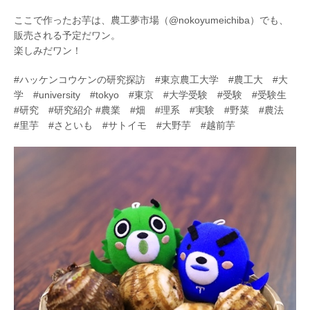
ここで作ったお芋は、農工夢市場（@nokoyumeichiba）でも、
販売される予定だワン。
楽しみだワン！
#ハッケンコウケンの研究探訪 #東京農工大学 #農工大 #大
学 #university #tokyo #東京 #大学受験 #受験 #受験生
#研究 #研究紹介 #農業 #畑 #理系 #実験 #野菜 #農法
#里芋 #さといも #サトイモ #大野芋 #越前芋