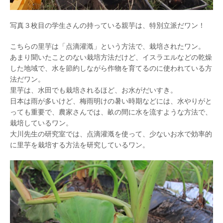
写真３枚目の学生さんの持っている親芋は、特別立派だワン！
こちらの里芋は「点滴灌漑」という方法で、栽培されたワン。
あまり聞いたことのない栽培方法だけど、イスラエルなどの乾燥
した地域で、水を節約しながら作物を育てるのに使われている方
法だワン。
里芋は、水田でも栽培されるほど、お水がだいすき。
日本は雨が多いけど、梅雨明けの暑い時期などには、水やりがと
っても重要で、農家さんでは、畝の間に水を流すような方法で、
栽培しているワン。
大川先生の研究室では、点滴灌漑を使って、少ないお水で効率的
に里芋を栽培する方法を研究しているワン。