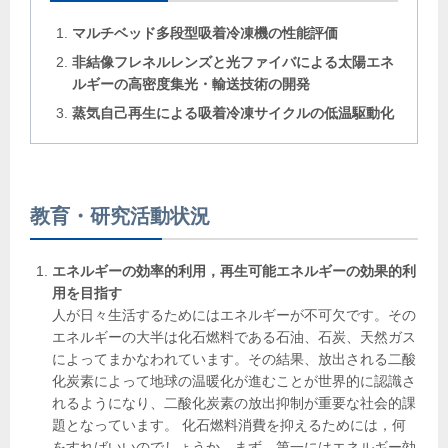
マルチベッド多段型吸着冷凍機の性能評価
非結像フレネルレンズと光ファイバによる太陽エネ
ルギーの高密度集光・輸送技術の開発
蒸気自己再生による吸着冷凍サイクルの低温駆動化
教育・研究活動状況
エネルギーの効率的利用，再生可能エネルギーの効果的利
用を目指す
人が日々生活するためにはエネルギーが不可欠です。その
エネルギーの大半は化石燃料である石油、石炭、天然ガス
によってまかなわれています。その結果、放出される二酸
化炭素によって地球の温暖化が進むことが世界的に認識さ
れるようになり、二酸化炭素の放出抑制が重要な社会的課
題となっています。 化石燃料消費を抑えるためには，何
をすればいいのでしょうか。まず、第一にはエネルギー効