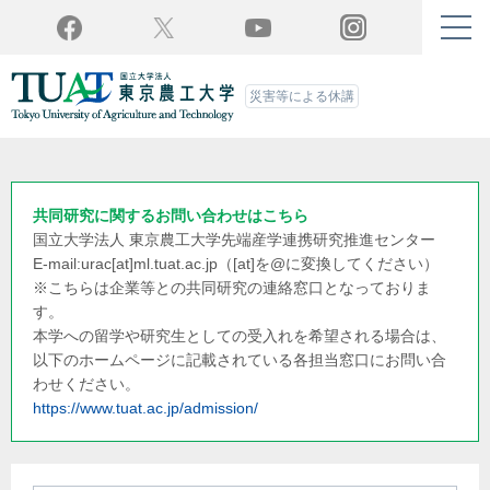
Twitter
YouTube
Facebook
Instagram
災害等による休講
共同研究に関するお問い合わせはこちら
国立大学法人 東京農工大学
先端産学連携研究推進センター
E-mail:urac[at]ml.tuat.ac.jp
（[at]を@に変換してください）
※こちらは企業等との共同研究の連絡窓口となっておりま
す。
本学への留学や研究生としての受入れを希望される場合は、
以下のホームページに記載されている各担当窓口にお問い合
わせください。
https://www.tuat.ac.jp/admission/