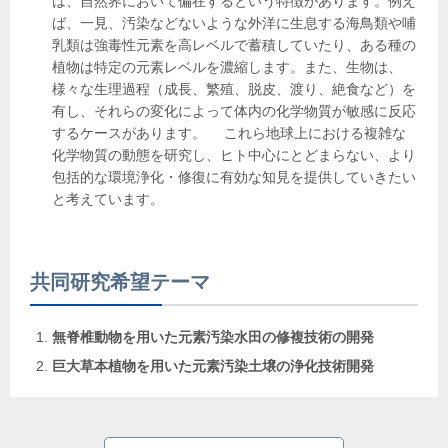
は、自然界において偏在するという特徴があります。例え
ば、一見、汚染などないような外洋に生息する海鳥類や哺
乳類は強毒性元素を高レベルで蓄積していたり、ある種の
植物は特定の元素レベルを濃縮します。また、生物は、
様々な生理過程（成長、繁殖、脱皮、渡り、絶食など）を
有し、それらの変化によって体内の化学物質が敏感に反応
するケースがあります。 これら地球上における複雑な
化学物質の動態を研究し、ヒト中心にとどまらない、より
包括的な環境浄化・修復に有効な知見を提供していきたい
と考えています。
共同研究希望テーマ
無脊椎動物を用いた元素汚染水田の修複技術の開発
巨大草本植物を用いた元素汚染土壌の浄化技術開発