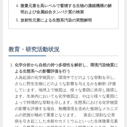
微量元素を高レベルで蓄積する生物の濃縮機構の解
明および金属結合タンパク質の検索
放射性元素による生態系汚染の実態解明
教育・研究活動状況
化学分析から自然の持つ多様性を解析し、環境汚染物質に
よる生態系への影響評価を行う
人為起源の化学物質が、環境中でどのような挙動を示し、
さらに野生生物にどのような影響を与えるかを解析･評価
しています。地球上で物質は、様々な要因に依存し循環し
ます。生体内においても化学物質は、やはり様々な要因に
よって特徴的な挙動を示します。生態系における化学物質
の影響を評価する場合、無機環境を含めた複雑なメカニズ
ムの把握が極めて重要となります。 過去に深刻な公害
病を引き起こした水銀やカドミウムといった生体微量元素