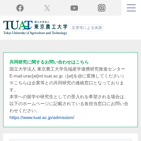
Twitter
YouTube
Facebook
Instagram
災害等による休講
共同研究に関するお問い合わせはこちら
国立大学法人 東京農工大学
先端産学連携研究推進センター
E-mail:urac[at]ml.tuat.ac.jp
（[at]を@に変換してください）
※こちらは企業等との共同研究の連絡窓口となっておりま
す。
本学への留学や研究生としての受入れを希望される場合は、
以下のホームページに記載されている各担当窓口にお問い合
わせください。
https://www.tuat.ac.jp/admission/