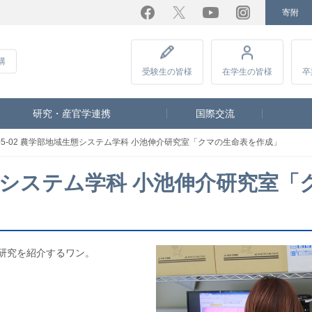
寄附
Facebook
Twitter
YouTube
Instagram
講
受験生
の皆様
在学生
の皆様
卒
研究・産官学連携
国際交流
2-05-02 農学部地域生態システム学科 小池伸介研究室「クマの生命表を作成」
域生態システム学科 小池伸介研究室「
の研究を紹介するワン。