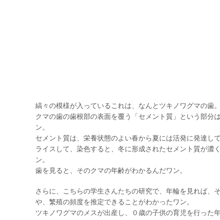
縞々の模様が入っているこれは、なんとツキノワグマの歯
クマの歯の歯根部の表面を覆う「セメント質」という部分
ン。
セメント質は、栄養状態のよい春から夏には活発に発達し
ライスして、染色すると、冬に形成されたセメント質が濃
ン。
歯を見ると、そのクマの年齢がわかるんだワン。
さらに、こちらの学生さんたちの研究で、年輪を見れば、
や、繁殖の頻度を推定できることがわかったワン。
ツキノワグマのメスが出産し、０歳の子供の育児を行った