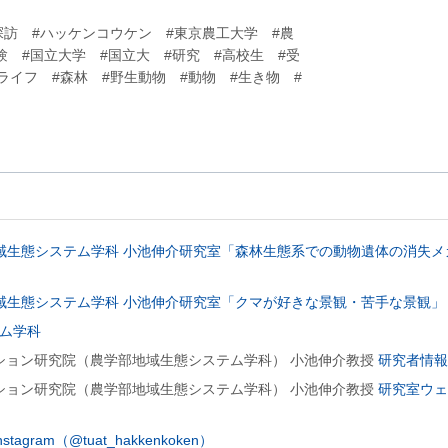
訪 #ハッケンコウケン #東京農工大学 #農
験 #国立大学 #国立大 #研究 #高校生 #受
ャンパスライフ #森林 #野生動物 #動物 #生き物 #
農学部地域生態システム学科 小池伸介研究室「森林生態系での動物遺体の消失
農学部地域生態システム学科 小池伸介研究室「クマが好きな景観・苦手な景観」
ム学科
ション研究院（農学部地域生態システム学科） 小池伸介教授
研究者情
ション研究院（農学部地域生態システム学科） 小池伸介教授
研究室ウ
gram（@tuat_hakkenkoken）