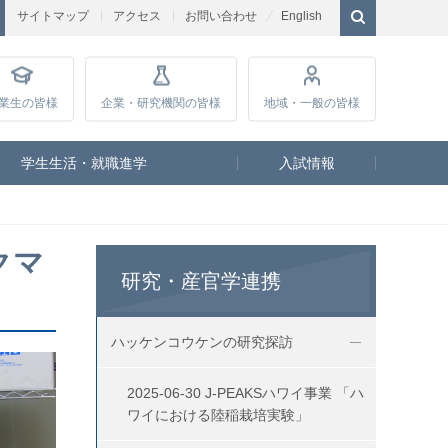
サイトマップ
アクセス
お問い合わせ
English
業生
の皆様
企業・研究
機関の皆様
地域・一般
の皆様
学生生活・就職進学
入試情報
クマ
研究・産官学連携
ハッケンコウケンの研究探訪
2025-06-30 J-PEAKSハワイ事業 「ハ
ワイにおける陸稲栽培実験」