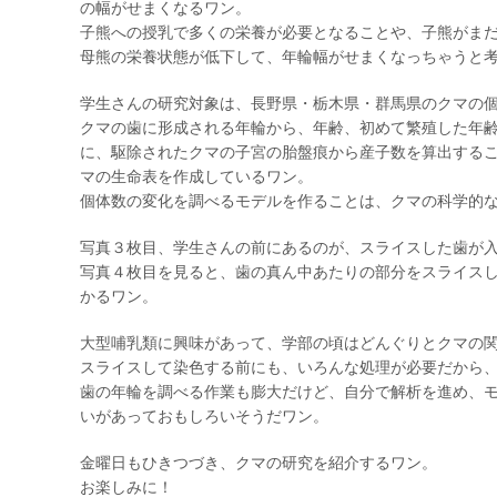
の幅がせまくなるワン。
子熊への授乳で多くの栄養が必要となることや、子熊がま
母熊の栄養状態が低下して、年輪幅がせまくなっちゃうと
学生さんの研究対象は、長野県・栃木県・群馬県のクマの
クマの歯に形成される年輪から、年齢、初めて繁殖した年
に、駆除されたクマの子宮の胎盤痕から産子数を算出する
マの生命表を作成しているワン。
個体数の変化を調べるモデルを作ることは、クマの科学的
写真３枚目、学生さんの前にあるのが、スライスした歯が
写真４枚目を見ると、歯の真ん中あたりの部分をスライス
かるワン。
大型哺乳類に興味があって、学部の頃はどんぐりとクマの
スライスして染色する前にも、いろんな処理が必要だから、
歯の年輪を調べる作業も膨大だけど、自分で解析を進め、
いがあっておもしろいそうだワン。
金曜日もひきつづき、クマの研究を紹介するワン。
お楽しみに！