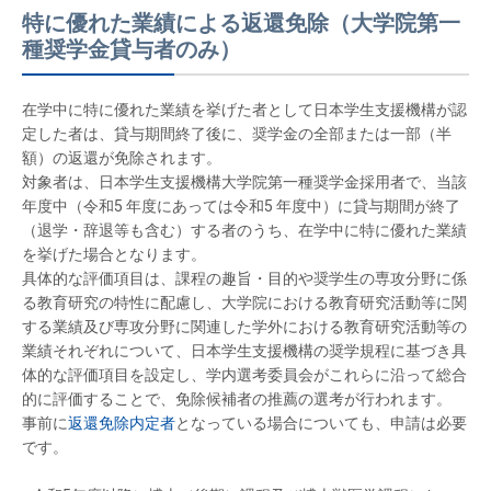
特に優れた業績による返還免除（大学院第一
種奨学金貸与者のみ）
在学中に特に優れた業績を挙げた者として日本学生支援機構が認
定した者は、貸与期間終了後に、奨学金の全部または一部（半
額）の返還が免除されます。
対象者は、日本学生支援機構大学院第一種奨学金採用者で、当該
年度中（令和5 年度にあっては令和5 年度中）に貸与期間が終了
（退学・辞退等も含む）する者のうち、在学中に特に優れた業績
を挙げた場合となります。
具体的な評価項目は、課程の趣旨・目的や奨学生の専攻分野に係
る教育研究の特性に配慮し、大学院における教育研究活動等に関
する業績及び専攻分野に関連した学外における教育研究活動等の
業績それぞれについて、日本学生支援機構の奨学規程に基づき具
体的な評価項目を設定し、学内選考委員会がこれらに沿って総合
的に評価することで、免除候補者の推薦の選考が行われます。
事前に
返還免除内定者
となっている場合についても、申請は必要
です。