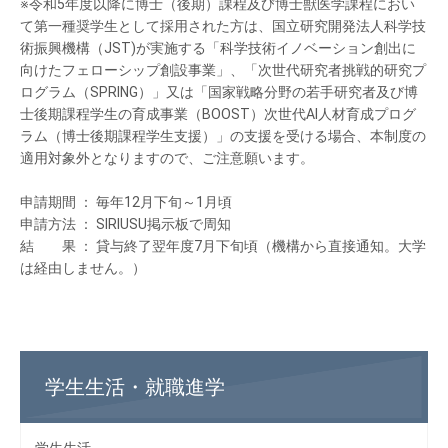
※令和5年度以降に博士（後期）課程及び博士獣医学課程におい
て第一種奨学生として採用された方は、国立研究開発法人科学技
術振興機構（JST)が実施する「科学技術イノベーション創出に
向けたフェローシップ創設事業」、「次世代研究者挑戦的研究プ
ログラム（SPRING）」又は「国家戦略分野の若手研究者及び博
士後期課程学生の育成事業（BOOST）次世代AI人材育成プログ
ラム（博士後期課程学生支援）」の支援を受ける場合、本制度の
適用対象外となりますので、ご注意願います。
申請期間 ： 毎年12月下旬～1月頃
申請方法 ： SIRIUSU掲示板で周知
結 果 ： 貸与終了翌年度7月下旬頃（機構から直接通知。大学
は経由しません。）
学生生活・就職進学
学生生活