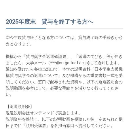
2025年度末 貸与を終了する方へ
◎今年度貸与終了となる方については、貸与終了時の手続きが必
要となります。
機構から「貸与奨学金返還確認票」、「返還のてびき」等が届き
ましたら、大学メール（***@st.go.tuat.ac.jp)にて通知します。
通知を受けたら各担当窓口で、本学の説明資料「日本学生支援機
構貸与奨学金の返還について」及び機構からの重要書類一式を受
領してください。窓口で配布された資料や、以下の返還説明会の
説明動画を参考にして、必要な手続きを滞りなく行ってくださ
い。
【返還説明会】
返還説明会はオンデマンドで実施します。
説明資料を熟読し、以下の説明動画を視聴した後、定められた期
日までに「説明受講票」を各担当窓口へ提出してください。