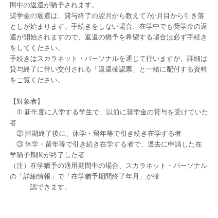
間中の返還が猶予されます。
奨学金の返還は、貸与終了の翌月から数えて7か月目から引き落
としが始まります。手続きをしない場合、在学中でも奨学金の返
還が開始されますので、返還の猶予を希望する場合は必ず手続き
をしてください。
手続きはスカラネット・パーソナルを通じて行いますが、詳細は
貸与終了に伴い交付される「返還確認票」と一緒に配付する資料
をご覧ください。
【対象者】
① 新年度に入学する学生で、以前に奨学金の貸与を受けていた
者
② 満期終了後に、休学・留年等で引き続き在学する者
③ 休学・留年等で引き続き在学する者で、過去に申請した在
学猶予期間が終了した者
（注）在学猶予の適用期間中の場合、スカラネット・パーソナル
の「詳細情報」で「在学猶予期間終了年月」が確
認できます。