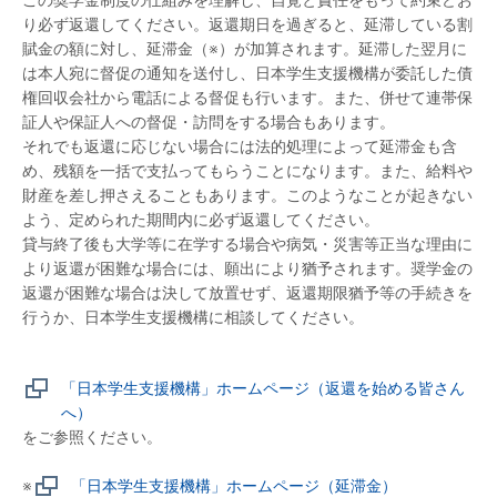
り必ず返還してください。返還期日を過ぎると、延滞している割
賦金の額に対し、延滞金（※）が加算されます。延滞した翌月に
は本人宛に督促の通知を送付し、日本学生支援機構が委託した債
権回収会社から電話による督促も行います。また、併せて連帯保
証人や保証人への督促・訪問をする場合もあります。
それでも返還に応じない場合には法的処理によって延滞金も含
め、残額を一括で支払ってもらうことになります。また、給料や
財産を差し押さえることもあります。このようなことが起きない
よう、定められた期間内に必ず返還してください。
貸与終了後も大学等に在学する場合や病気・災害等正当な理由に
より返還が困難な場合には、願出により猶予されます。奨学金の
返還が困難な場合は決して放置せず、返還期限猶予等の手続きを
行うか、日本学生支援機構に相談してください。
「日本学生支援機構」ホームページ（返還を始める皆さん
へ）
をご参照ください。
※
「日本学生支援機構」ホームページ（延滞金）