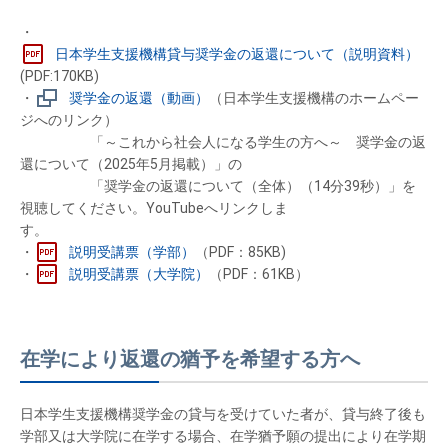
・
日本学生支援機構貸与奨学金の返還について（説明資料）
(PDF:170KB)
・
奨学金の返還（動画）
（日本学生支援機構のホームペー
ジへのリンク）
「～これから社会人になる学生の方へ～ 奨学金の返
還について（2025年5月掲載）」の
「奨学金の返還について（全体）（14分39秒）」を
視聴してください。YouTubeへリンクしま
す。
・
説明受講票（学部）
（PDF：85KB)
・
説明受講票（大学院）
（PDF：61KB）
在学により返還の猶予を希望する方へ
日本学生支援機構奨学金の貸与を受けていた者が、貸与終了後も
学部又は大学院に在学する場合、在学猶予願の提出により在学期