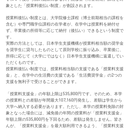
象とした「授業料後払い制度」が創設されます。
授業料後払い制度とは、大学院修士課程（博士前期相当の課程を
含む）や専門職学位課程の在学者が、在学中は授業料を納付せ
ず、卒業後の所得等に応じて納付（後払い）できるという制度で
す。
実際の方法としては、日本学生支援機構が授業料相当額の奨学金
を奨学生に貸与したものとして原則学校に振り込み、卒業後に、
所得に応じて（大学にではなく）日本学生支援機構に返還してい
ただくものです。
授業料後払い制度では、授業料相当額の支援である「授業料支援
金」と、在学中の生活費の支援である「生活費奨学金」の2つの
支援を無利子で受けることができます。
「授業料支援金」の年額上限は535,800円です。そのため、本学
の授業料との差額が年間最大107,160円発生し、差額は学生から
大学へ納入する必要があります。ただし、本学の授業料免除の対
象となった場合には、減免後の年間の授業料が「授業料支援金」
年額上限の535,800円を下回るため、差額は発生しません。皆さ
んが、「授業料支援金」を最大額利用できるよう、「授業料支援