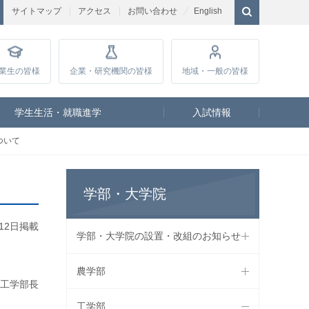
サイトマップ
アクセス
お問い合わせ
English
業生
の皆様
企業・研究
機関の皆様
地域・一般
の皆様
学生生活・就職進学
入試情報
ついて
学部・大学院
月12日掲載
学部・大学院の設置・改組のお知らせ
農学部
・工学部長
工学部