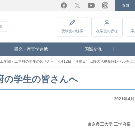
寄附
Facebook
Twitter
YouTube
Instagram
講
受験生
の皆様
在学生
の皆様
卒
研究・産官学連携
国際交流
工学部・工学府の学生の皆さんへ：4月12日（月曜日）以降の活動制限レベル等に
府の学生の皆さんへ
2021年4
東京農工大学 工学府長