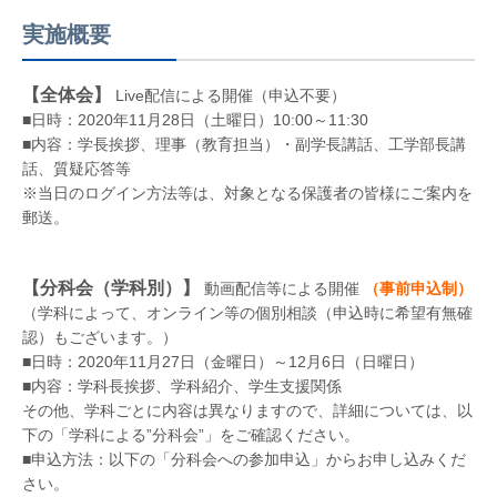
実施概要
【全体会】
Live配信による開催（申込不要）
■日時：2020年11月28日（土曜日）10:00～11:30
■内容：学長挨拶、理事（教育担当）・副学長講話、工学部長講
話、質疑応答等
※当日のログイン方法等は、対象となる保護者の皆様にご案内を
郵送。
【分科会（学科別）】
動画配信等による開催
（事前申込制）
（学科によって、オンライン等の個別相談（申込時に希望有無確
認）もございます。）
■日時：2020年11月27日（金曜日）～12月6日（日曜日）
■内容：学科長挨拶、学科紹介、学生支援関係
その他、学科ごとに内容は異なりますので、詳細については、以
下の「学科による”分科会”」をご確認ください。
■申込方法：以下の「分科会への参加申込」からお申し込みくだ
さい。