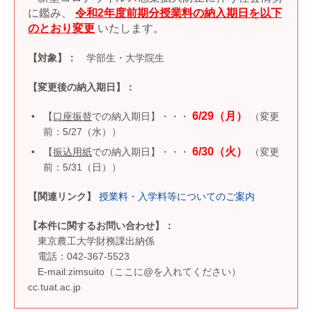
に鑑み、
令和2年度前期分授業料の納入期日を以下
のとおり変更
いたします。
【対象】：
学部生・大学院生
【変更後の納入期日】：
6/29（月）
【
口座振替
での納入期日】・・・
（変更
前：5/27（水））
6/30（火）
【
振込用紙
での納入期日】・・・
（変更
前：5/31（日））
【関連リンク】
授業料・入学料等についてのご案内
【本件に関するお問い合わせ】：
東京農工大学財務課出納係
電話：042-367-5523
E-mail:zimsuito（ここに@を入れてください）
cc.tuat.ac.jp