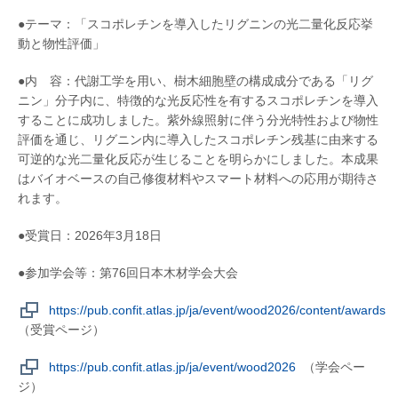
●テーマ：「スコポレチンを導入したリグニンの光二量化反応挙
動と物性評価」
●内 容：代謝工学を用い、樹木細胞壁の構成成分である「リグ
ニン」分子内に、特徴的な光反応性を有するスコポレチンを導入
することに成功しました。紫外線照射に伴う分光特性および物性
評価を通じ、リグニン内に導入したスコポレチン残基に由来する
可逆的な光二量化反応が生じることを明らかにしました。本成果
はバイオベースの自己修復材料やスマート材料への応用が期待さ
れます。
●受賞日：2026年3月18日
●参加学会等：第76回日本木材学会大会
https://pub.confit.atlas.jp/ja/event/wood2026/content/awards
（受賞ページ）
https://pub.confit.atlas.jp/ja/event/wood2026
（学会ペー
ジ）