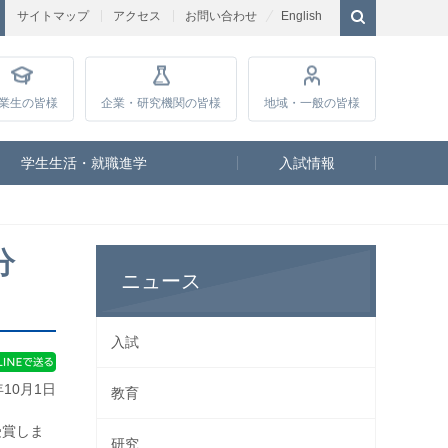
サイトマップ
アクセス
お問い合わせ
English
業生
の皆様
企業・研究
機関の皆様
地域・一般
の皆様
学生生活・就職進学
入試情報
分
ニュース
入試
年10月1日
教育
受賞しま
研究