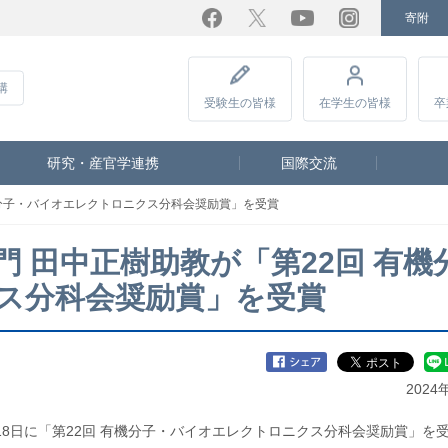
寄附
Facebook
Twitter
YouTube
Instagram
講
受験生
の皆様
在学生
の皆様
卒
研究・産官学連携
国際交流
機分子・バイオエレクトロニクス分科会奨励賞」を受賞
門 田中正樹助教が「第22回 有機
ス分科会奨励賞」を受賞
2024
月18日に「第22回 有機分子・バイオエレクトロニクス分科会奨励賞」を