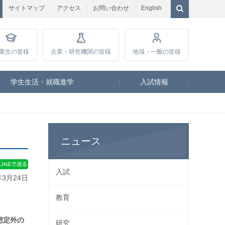
サイトマップ
アクセス
お問い合わせ
English
業生
の皆様
企業・研究
機関の皆様
地域・一般
の皆様
学生生活・就職進学
入試情報
ニュース
入試
年3月24日
教育
想定外の
研究