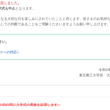
決定しました
。
学式も中止
となります。
なる大切な日を楽しみにされていたことと存じます。皆さまのお気持
先しての判断であることをご理解くださいますようお願い申し上げます
さい。
ルスへの対応）
令和2年
東京農工大学長 大
6:00の間に入学式の看板を設置します。