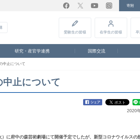
寄附
Facebook
Twitter
YouTube
Instagram
講
受験生
の皆様
在学生
の皆様
卒
研究・産官学連携
国際交流
式の中止について
式の中止について
2020
火）に府中の森芸術劇場にて開催予定でしたが、新型コロナウイルスの