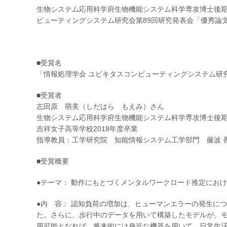
生物システム応用科学府生物機能システム科学専攻博士後期課
ピューティングシステム研究会第89回研究発表会「優秀論
■受賞名
「情報処理学会 ユビキタスコンピューティングシステム研究
■受賞者
志田原 萌美（しだはら もえみ）さん
生物システム応用科学府生物機能システム科学専攻博士後
吉祥女子高等学校2018年度卒業
指導教員：工学研究院 知能情報システム工学部門 藤波 
■受賞概要
●テーマ： 動作にもとづくメンタルワークロード推定にお
●内 容： 認知負荷の増加は、ヒューマンエラーの発生に
た。さらに、歩行中のデータを用いて構築したモデルが、
用可能となれば、将来的には身近な機器を用いて、日常生