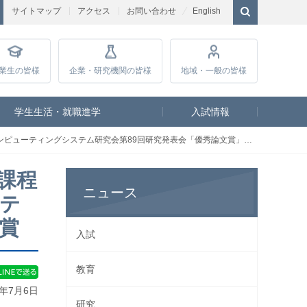
サイトマップ
アクセス
お問い合わせ
English
業生
の皆様
企業・研究
機関の皆様
地域・一般
の皆様
学生生活・就職進学
入試情報
ューティングシステム研究会第89回研究発表会「優秀論文賞」を受賞
課程
ニュース
テ
賞
入試
教育
6年7月6日
研究