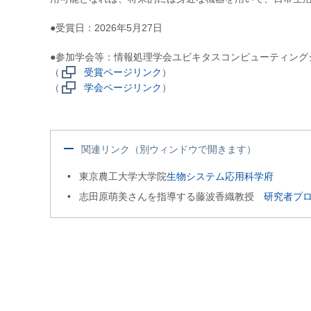
●受賞日：2026年5月27日
●参加学会等：情報処理学会ユビキタスコンピューティング
（
受賞ページリンク
）
（
学会ページリンク
）
関連リンク（別ウィンドウで開きます）
東京農工大学大学院
生物システム応用科学府
志田原萌美さんを指導する藤波香織教授
研究者プ