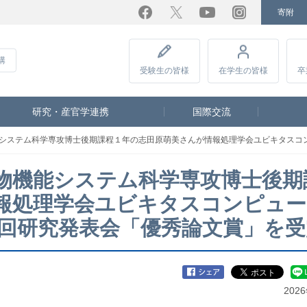
寄附
Facebook
Twitter
YouTube
Instagram
講
受験生
の皆様
在学生
の皆様
卒
研究・産官学連携
国際交流
システム科学専攻博士後期課程１年の志田原萌美さんが情報処理学会ユビキタスコンピ
物機能システム科学専攻博士後期
報処理学会ユビキタスコンピュー
9回研究発表会「優秀論文賞」を受
202