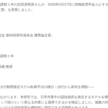
程１年の志田原萌美さんが、2026年5月27日に情報処理学会ユビキ
文賞」を受賞しました。
会 第89回研究発表会 優秀論文賞」
期課程１年
香織 教授
ける行動間推定モデル転移手法の検討～歩行から床拭き掃除へ～
つながります。本研究では、日常作業中の認知負荷を推定するモデルを
モップ掛けという異なる作業にも適用できるかを検証しました。複数の
活における認知負荷を継続的に測定できる可能性があります。