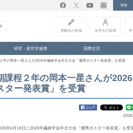
寄附
Facebook
Twitter
YouTube
Instagram
講
受験生
の皆様
在学生
の皆様
卒
研究・産官学連携
国際交流
２年の岡本一星さんが2026年繊維学会年次大会「優秀ポスター発表賞」を受賞
課程２年の岡本一星さんが2026
スター発表賞」を受賞
202
26年6月18日に2026年繊維学会年次大会「優秀ポスター発表賞」を受