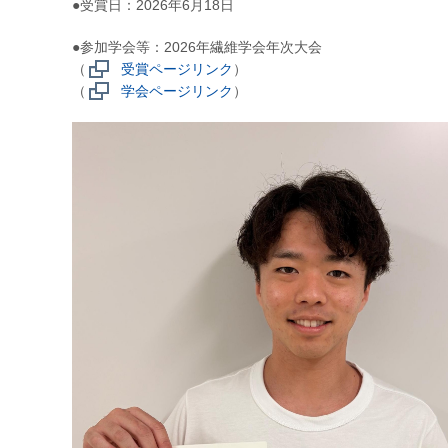
●受賞日：2026年6月18日
●参加学会等：2026年繊維学会年次大会
（
受賞ページリンク
）
（
学会ページリンク
）