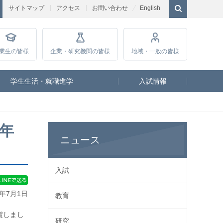
サイトマップ
アクセス
お問い合わせ
English
業生
の皆様
企業・研究
機関の皆様
地域・一般
の皆様
学生生活・就職進学
入試情報
年
ニュース
入試
6年7月1日
教育
賞しまし
研究