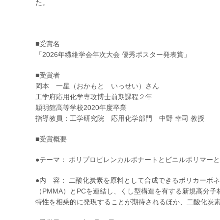
た。
■受賞名
「2026年繊維学会年次大会 優秀ポスター発表賞」
■受賞者
岡本 一星（おかもと いっせい）さん
工学府応用化学専攻博士前期課程２年
穎明館高等学校2020年度卒業
指導教員：工学研究院 応用化学部門 中野 幸司 教授
■受賞概要
●テーマ： ポリプロピレンカルボナートとビニルポリマー
●内 容： 二酸化炭素を原料として合成できるポリカーボ
（PMMA）とPCを連結し、くし型構造を有する新規高分子
特性を相乗的に発現することが期待されるほか、二酸化炭