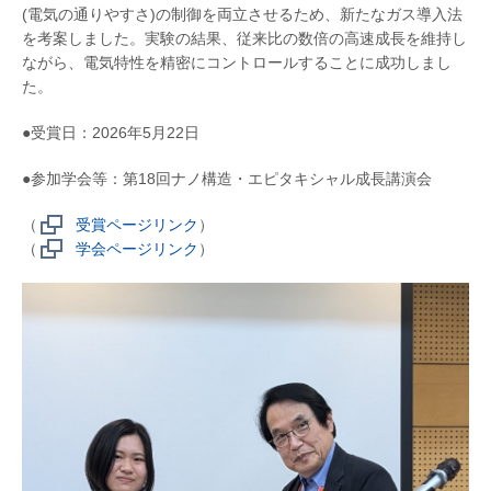
(電気の通りやすさ)の制御を両立させるため、新たなガス導入法
を考案しました。実験の結果、従来比の数倍の高速成⾧を維持し
ながら、電気特性を精密にコントロールすることに成功しまし
た。
●受賞日：2026年5月22日
●参加学会等：第18回ナノ構造・エピタキシャル成長講演会
（
受賞ページリンク
）
（
学会ページリンク
）