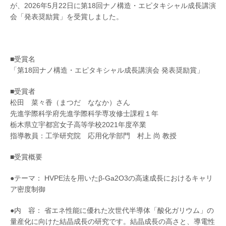
が、2026年5月22日に第18回ナノ構造・エピタキシャル成長講演
会「発表奨励賞」を受賞しました。
■受賞名
「第18回ナノ構造・エピタキシャル成長講演会 発表奨励賞」
■受賞者
松田 菜々香（まつだ ななか）さん
先進学際科学府先進学際科学専攻修士課程１年
栃木県立宇都宮女子高等学校2021年度卒業
指導教員：工学研究院 応用化学部門 村上 尚 教授
■受賞概要
●テーマ： HVPE法を用いたβ-Ga2O3の高速成⾧におけるキャリ
ア密度制御
●内 容： 省エネ性能に優れた次世代半導体「酸化ガリウム」の
量産化に向けた結晶成⾧の研究です。結晶成⾧の高さと、導電性