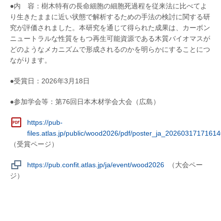
●内 容：樹木特有の長命細胞の細胞死過程を従来法に比べてよ
り生きたままに近い状態で解析するための手法の検討に関する研
究が評価されました。本研究を通じて得られた成果は、カーボン
ニュートラルな性質をもつ再生可能資源である木質バイオマスが
どのようなメカニズムで形成されるのかを明らかにすることにつ
ながります。
●受賞日：2026年3月18日
●参加学会等：第76回日本木材学会大会（広島）
https://pub-
files.atlas.jp/public/wood2026/pdf/poster_ja_2026031717161
（受賞ページ）
https://pub.confit.atlas.jp/ja/event/wood2026
（大会ペー
ジ）