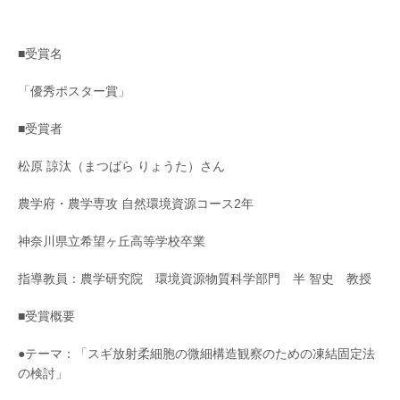
■受賞名
「優秀ポスター賞」
■受賞者
松原 諒汰（まつばら りょうた）さん
農学府・農学専攻 自然環境資源コース2年
神奈川県立希望ヶ丘高等学校卒業
指導教員：農学研究院 環境資源物質科学部門 半 智史 教授
■受賞概要
●テーマ：「スギ放射柔細胞の微細構造観察のための凍結固定法
の検討」