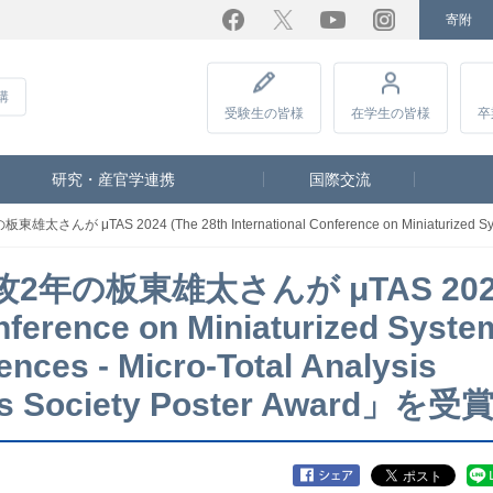
寄附
Facebook
Twitter
YouTube
Instagram
講
受験生
の皆様
在学生
の皆様
卒
研究・産官学連携
国際交流
he 28th International Conference on Miniaturized Systems for Chemistry and Life Sciences 
年の板東雄太さんが μTAS 202
onference on Miniaturized Syste
ences - Micro-Total Analysis
cs Society Poster Award」を受