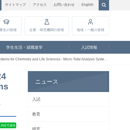
サイトマップ
アクセス
お問い合わせ
English
業生
の皆様
企業・研究
機関の皆様
地域・一般
の皆様
学生生活・就職進学
入試情報
- Micro-Total Analysis Systems)「Acoustofluidics Society Poster Award」を受賞
4
ニュース
ms
入試
賞
教育
研究